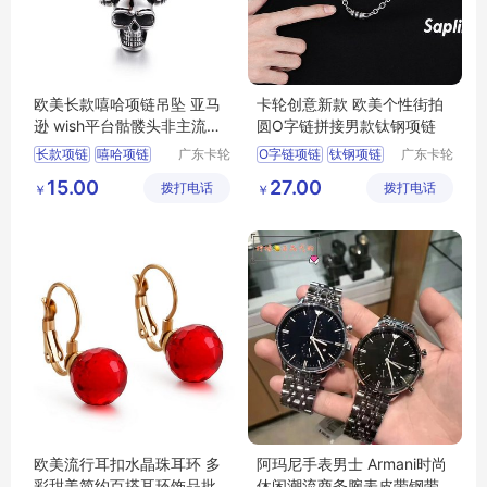
欧美长款嘻哈项链吊坠 亚马
卡轮创意新款 欧美个性街拍
逊 wish平台骷髅头非主流男
圆O字链拼接男款钛钢项链
士项饰批发
长款项链
嘻哈项链
广东卡轮
O字链项链
钛钢项链
广东卡轮
饰品有限
饰品有限
男士项饰
男款项链
15.00
27.00
拨打电话
公司
拨打电话
公司
￥
￥
长款嘻哈项链
男款钛钢项链
骷髅头项饰
欧美个性项链
欧美流行耳扣水晶珠耳环 多
阿玛尼手表男士 Armani时尚
彩甜美简约百搭耳环饰品批
休闲潮流商务腕表皮带钢带