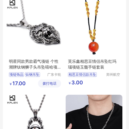
明星同款男款霸气项链 个性
芙乐鑫相思豆情侣吊坠红玛
潮牌钛钢狮子头吊坠嘻哈项
瑙项链玉髓手链套装
链饰品批发
项链饰品
钛钢吊坠
广东卡轮
相思豆情侣款吊坠
郑州航空
饰品有限
港区芙乐
同款项链
男款项链
爆款红玛瑙项链本命年玉髓手链
3.00
17.00
￥
拨打电话
公司
鑫日用百
￥
狮子头吊坠
货店