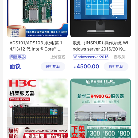
ADS101/ADS103 系列/第 1
浪潮（INSPUR) 操作系统 Wi
4/13/12 代 Intel® Core™ 处
ndows server 2016/2019标
理器
准中文版
四显示器
上海蓝锐
Windowsserver2016
壹零捌
智能科技
（北京）
支持高达4K2K的分
2019标准中文版
面议
4500.00
拨打电话
有限公司
拨打电话
计算机有
￥
多重扩展
丰富的IO
限公司