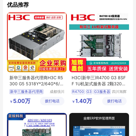
优品推荐
新华三服务器代理商H3C R5
H3C(新华三)R4700 G3 8SF
300 G5 5318Y*2/64G*6/2.
F 1U机架式服务器 2颗3204/
4T*3/9361-1G缓存
32GB/2块1.2TBSAS
新华三服务器代理商
成都强川
R4700
G3
G3服务器
四川旭辉
科技有限
星创科技
1U机架式服务器
5.00万
1.40万
拨打电话
公司
拨打电话
有限公司
￥
￥