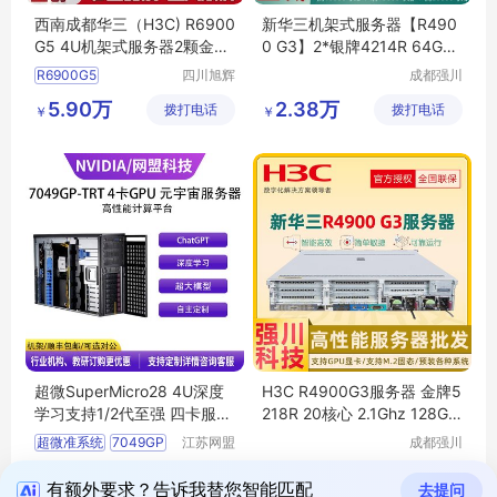
西南成都华三（H3C) R6900
新华三机架式服务器【R490
G5 4U机架式服务器2颗金牌
0 G3】2*银牌4214R 64G内
5318H
存 3*4T 双电
R6900G5
四川旭辉
成都强川
星创科技
科技有限
R6900G5服务器
5.90万
2.38万
拨打电话
有限公司
拨打电话
公司
￥
￥
4U机架式服务器
超微SuperMicro28 4U深度
H3C R4900G3服务器 金牌5
学习支持1/2代至强 四卡服务
218R 20核心 2.1Ghz 128G 6
器
*8T硬盘
超微准系统
7049GP
江苏网盟
成都强川
电子科技
科技有限
TRT
深度学习
2.89万
2.97万
拨打电话
有限公司
拨打电话
公司
￥
￥
四卡服务器
人工智能
有额外要求？告诉我替您智能匹配
去提问