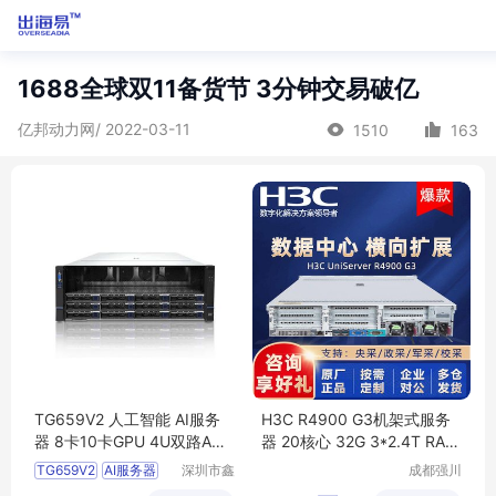
1688全球双11备货节 3分钟交易破亿
亿邦动力网/ 2022-03-11
1510
163
TG659V2 人工智能 AI服务
H3C R4900 G3机架式服务
器 8卡10卡GPU 4U双路AM
器 20核心 32G 3*2.4T RAID
D EPYC 9004系列处理器
5
TG659V2
AI服务器
深圳市鑫
成都强川
昊翔科技
科技有限
8卡
10卡
EPYC9004