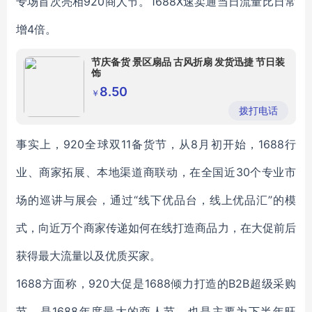
专场首次亮相920商人节。1688X速卖通当日流量比日常
增4倍。
节庆备货 景区扇品 古风折扇 发货迅捷 节日装
饰
8.50
￥
拨打电话
事实上，920全球双11备货节，从8月初开始，1688行
业、商家拓展、本地渠道商联动，在全国近30个专业市
场的巡讲与展会，通过“线下优品台，线上优品汇”的模
式，向近万个商家传递如何在线打造商品力，在大促前后
获得最大流量以及优质买家。
1688方面称，920大促是1688倾力打造的B2B超级采购
节，是1688年度最大的商人节，也是主要为下半年旺