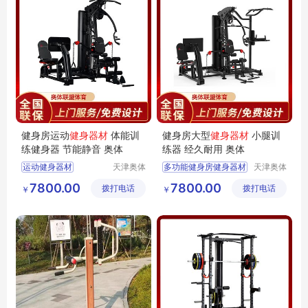
健身房运动
健身器材
体能训
健身房大型
健身器材
小腿训
练健身器 节能静音 奥体
练器 经久耐用 奥体
运动健身器材
天津奥体
多功能健身房健身器材
天津奥体
联盟体育
联盟体育
家庭式健身器材
家用健身器材
7800.00
7800.00
拨打电话
用品有限
拨打电话
用品有限
￥
￥
商用健身器材
健身房运动健身器材
公司
公司
健身房健身器材
健身房健身器材
智能室内健身器材
家庭式健身器材