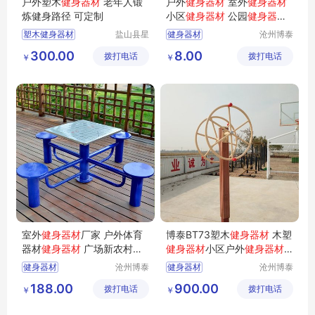
户外塑木
健身器材
老年人锻
户外
健身器材
室外
健身器材
炼健身路径 可定制
小区
健身器材
公园
健身器材
广场
健身器材
新国标
健身器
塑木健身器材
盐山县星
健身器材
沧州博泰
材
厂家
动游乐设
体育设备
健身器材
健身路径
300.00
8.00
拨打电话
施厂
拨打电话
有限公司
￥
￥
健身器材厂家
户外健身器材
室外
健身器材
厂家 户外体育
博泰BT73塑木
健身器材
木塑
器材
健身器材
广场新农村
健
健身器材
小区户外
健身器材
身器材
厂家双人大转轮
健身器材
沧州博泰
健身器材
沧州博泰
体育设备
体育设备
188.00
900.00
拨打电话
有限公司
拨打电话
有限公司
￥
￥