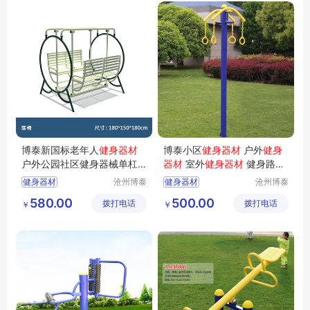
博泰新国标老年人
健身器材
博泰小区
健身器材
户外
健身
户外公园社区健身器械单杠
器材
室外
健身器材
健身路径
腰背按摩器
厂家 体育器材厂家
健身器材
沧州博泰
健身器材
沧州博泰
体育设备
体育设备
老年人健身器材
580.00
500.00
拨打电话
有限公司
拨打电话
有限公司
￥
￥
新国标健身器材
户外健身器械
单杠