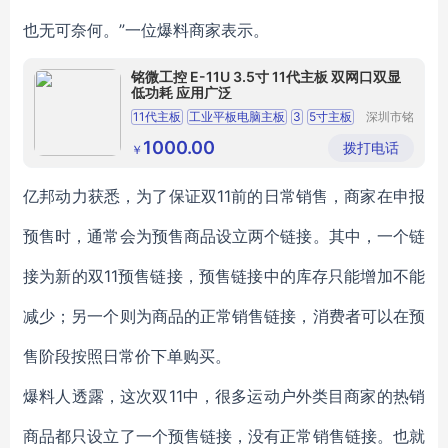
也无可奈何。”一位爆料商家表示。
铭微工控 E-11U 3.5寸 11代主板 双网口双显
低功耗 应用广泛
11代主板
工业平板电脑主板
3
5寸主板
深圳市铭
微科技有
8代酷睿主板
AGV电脑主板
限公司
1000.00
拨打电话
￥
亿邦动力获悉，为了保证双11前的日常销售，商家在申报
预售时，通常会为预售商品设立两个链接。其中，一个链
接为新的双11预售链接，预售链接中的库存只能增加不能
减少；另一个则为商品的正常销售链接，消费者可以在预
售阶段按照日常价下单购买。
爆料人透露，这次双11中，很多运动户外类目商家的热销
商品都只设立了一个预售链接，没有正常销售链接。也就