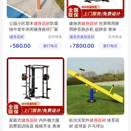
公园小区塑木
健身器材
防腐
健身房
健身器材
控屏商用家
蚀中老年休闲健身路径厂家
用静音跑步机 超静音 奥体
健身器材
沧州博泰
健身房健身器材
天津奥体
体育设备
联盟体育
塑木健身器材
商用健身器材
580.00
7800.00
拨打电话
有限公司
拨打电话
用品有限
￥
￥
户外健身路径
室内健身器材
公司
小区健身器材
家庭式健身器材
户外健身器材
运动健身器材
家庭式
健身器材
内外侧大腿
哈尔滨室外
健身器材
体育器
肌臀肌训练器 规格齐全 奥体
材 篮球架 乒乓球台