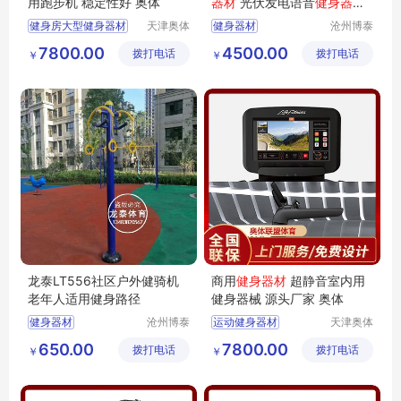
用跑步机 稳定性好 奥体
器材
光伏发电语音
健身器材
单柱遮阳棚
健身器材
厂家
健身房大型健身器材
天津奥体
健身器材
沧州博泰
联盟体育
体育设备
多功能健身房健身器材
7800.00
4500.00
拨打电话
用品有限
拨打电话
有限公司
￥
￥
健身房健身器材
公司
商用健身器材
家庭式健身器材
龙泰LT556社区户外健骑机
商用
健身器材
超静音室内用
老年人适用健身路径
健身器械 源头厂家 奥体
健身器材
沧州博泰
运动健身器材
天津奥体
体育设备
联盟体育
多功能健身房健身器材
650.00
7800.00
拨打电话
有限公司
拨打电话
用品有限
￥
￥
家庭式健身器材
公司
健身房健身器材
健身房运动健身器材