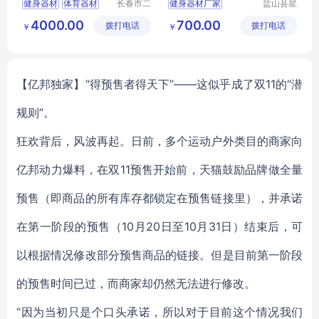
健身器材
体育器材
长春市二
健身器材厂家
盐山县星
道区北腾
动游乐设
篮球架
乒乓球台
健身器材
4000.00
700.00
拨打电话
五金产品
拨打电话
施厂
￥
￥
健身器材价格
批发处
塑木健身器材
单杠健身器材
【亿邦独家】“得预售者得天下”——这似乎成了双11的“潜
规则”。
狂欢背后，风波再起。日前，多个运动户外类目的商家向
亿邦动力爆料，在双11预售开始前，天猫鼓励品牌做全量
预售（即商品的所有库存都锁定在预售链接里），并承诺
在第一阶段的预售（10月20日至10月31日）结束后，可
以根据情况修改部分预售商品的链接。但是目前第一阶段
的预售时间已过，而商家却仍然无法进行修改。
“因为当初只是个口头承诺，所以对于目前这个情况我们