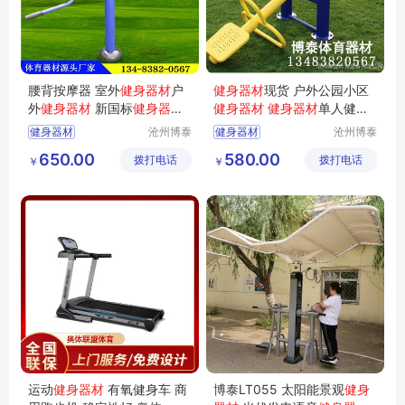
腰背按摩器 室外
健身器材
户
健身器材
现货 户外公园小区
外
健身器材
新国标
健身器材
健身器材
健身器材
单人健骑
厂家
机图片
健身器材
沧州博泰
健身器材
沧州博泰
体育设备
体育设备
650.00
580.00
拨打电话
有限公司
拨打电话
有限公司
￥
￥
运动
健身器材
有氧健身车 商
博泰LT055 太阳能景观
健身