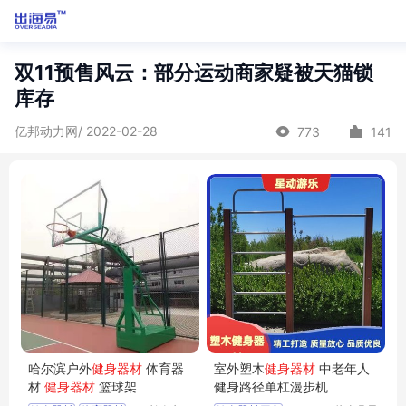
双11预售风云：部分运动商家疑被天猫锁
库存
亿邦动力网/ 2022-02-28
773
141
哈尔滨户外
健身器材
体育器
室外塑木
健身器材
中老年人
材
健身器材
篮球架
健身路径单杠漫步机