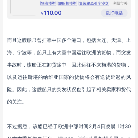
物流模型
卸船机模型
集装箱牵引车沙盘
浏阳市关
口椰金福
实验模型
立体沙盘
工艺品厂
110.00
拨打电话
￥
而且这艘船只曾挂靠中国多个港口，包括大连、天津、上
海、宁波等，船只上有大量中国运往欧洲的货物，
而突发
事故时，
该船正在卸货途中，因此运往不来梅港的货物
，
以及运往斯堪的纳维亚国家的货物
将会有送货延迟的风
险
。
因此，这艘船只的突发状况也引起了相关卖家和货代
的关注。
不过据悉，
该船
已经
于欧洲中部时间
2月4日凌晨 1
时
30