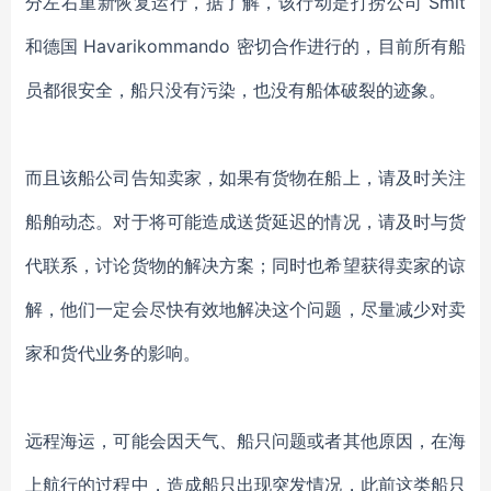
分左右
重新
恢复运行，据了解，
该行动是打捞公司
Smit
和德国 Havarikommando 密切合作进行的
，
目前
所有船
员都很安全，
船只
没有污染，也没有船体破裂的迹象。
而且该船公司告知卖家，
如果
有货物
在船上，
请及时关注
船舶动态。
对于
将可能造成送货延迟的情况，请及时
与
货
代
联系，讨论货物的解决方案
；同时也希望获得卖家的谅
解，他们一定会尽快
有效地解决这个问题，尽量减少对
卖
家和货代
业务的影响。
远程海运，可能会因天气、船只问题或者其他原因，在海
上航行
的过程中，
造成船只出现突发情况，此前这类船只