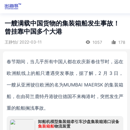
一艘满载中国货物的集装箱船发生事故！
曾挂靠中国多个大港
王静怡/ 2022-03-11
1057
178
春节期间，当几乎所有中国人都在欢庆新春佳节时，远在
欧洲航线上的船只遭遇突发事故，据了解，
2 月
3
日
，
一艘从亚洲驶往欧洲的名为
MUMBAI MAERSK 的集装箱
船，在由荷兰鹿特丹港驶往德国不来梅港时，突然发生严
重的船舶搁浅事故。
卸船机模型集装箱牵引车沙盘集装箱港口设备
集装箱船
物流装置