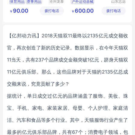
体育用品
赛事用品
沧州龙泰
户外运动器械
山东志远
体育器材
教学设备
体育垫子
比赛用品
健身器材
健身路径
90.00
600.00
拨打电话
有限公司
拨打电话
有限公司
￥
￥
垫子作用
【亿邦动力讯】2018天猫双11最终以2135亿元成交额收
官，再次创造了新的历史记录。数据显示，在今年天猫双
11当天，共有237个品牌成交金额突破1亿元，跻身天猫双
11亿元俱乐部。那么，这些品牌对于天猫的2135亿总成
交额来说，究竟贡献了多少？
据统计，单日成交过亿元的品牌涵盖了服饰、美妆、珠
宝、手机、家电、家装家居、母婴、个人护理、家庭清
洁、汽车和食品等多个行业。其中，天猫服饰行业产生了
最多的亿元俱乐部品牌，共有67个；消费电子领域，包