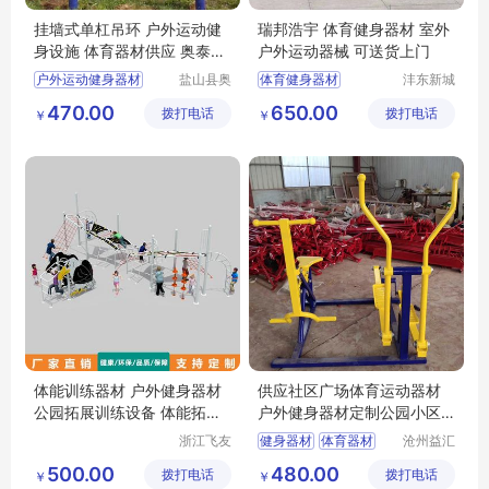
挂墙式单杠吊环 户外运动健
瑞邦浩宇 体育健身器材 室外
身设施 体育器材供应 奥泰厂
户外运动器械 可送货上门
家定制
户外运动健身器材
盐山县奥
体育健身器材
沣东新城
泰体育器
瑞邦浩宇
挂墙式单杠吊环
户外运动器械
470.00
650.00
拨打电话
材厂
拨打电话
金属制品
￥
￥
体育器材供应
经营部
公园健身器材厂家
体能训练器材 户外健身器材
供应社区广场体育运动器材
公园拓展训练设备 体能拓展
户外健身器材定制公园小区
设施
健身器械
浙江飞友
健身器材
体育器材
沧州益汇
康体设备
教学设备
体育器材价格
500.00
480.00
拨打电话
有限公司
拨打电话
有限公司
￥
￥
健身器材批发