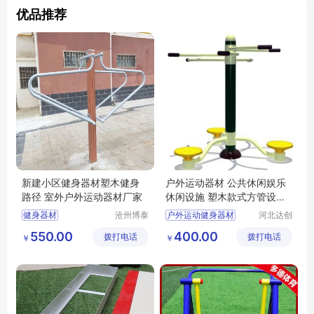
优品推荐
新建小区健身器材塑木健身
户外运动器材 公共休闲娱乐
路径 室外户外运动器材厂家
休闲设施 塑木款式方管设施
加工
健身器材
沧州博泰
户外运动健身器材
河北达创
体育设备
体育器材
小区健身器材
公园路径
生产厂
550.00
400.00
拨打电话
有限公司
拨打电话
有限公司
￥
￥
塑木健身路径
户外运动器材
室外运动器材