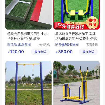
学校专用裁判田径用品 中小
塑木健身路径器材加工 室外
学各种达标产品配置单
活动锻炼身体 种类齐全 多德
田径用品批发价格
沧州奥成
户外健身路径器材
西安多德
体育器材
体育用品
田径用品供应厂家直销
单人公园户外健身器材
120.00
350.00
拨打电话
制造有限
拨打电话
有限公司
￥
￥
田径用品行情报价
智能小区户外健身器材
公司
田径用品供求信息
多功能健身路径器材
组合健身器材的安装