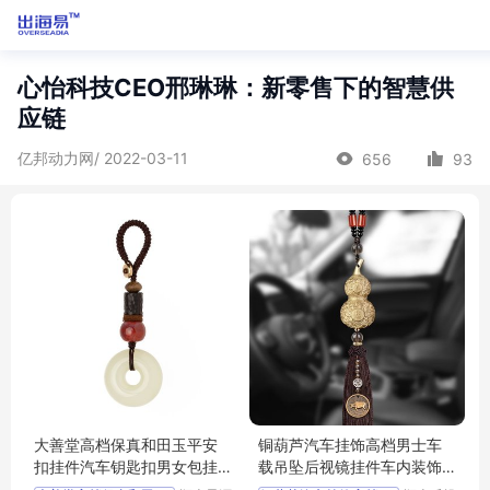
心怡科技CEO邢琳琳：新零售下的智慧供
应链
亿邦动力网/ 2022-03-11
656
93
大善堂高档保真和田玉平安
铜葫芦汽车挂饰高档男士车
扣挂件汽车钥匙扣男女包挂
载吊坠后视镜挂件车内装饰
饰创意送礼物
用品