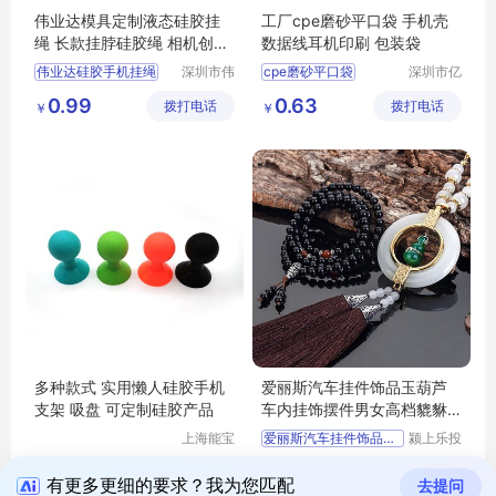
伟业达模具定制液态硅胶挂
工厂cpe磨砂平口袋 手机壳
绳 长款挂脖硅胶绳 相机创意
数据线耳机印刷 包装袋
弹力绳
伟业达硅胶手机挂绳
深圳市伟
cpe磨砂平口袋
深圳市亿
业达科技
宏盛包装
U盘环保硅胶弹力绳定制加工厂家
手机壳包装袋
0.99
0.63
拨打电话
有限公司
拨打电话
制品有限
￥
￥
伟业达模具定制液态硅胶挂绳
数据线包装袋
公司
长款挂脖硅胶绳
耳机包装袋
相机创意弹力挂绳
印刷包装袋
多种款式 实用懒人硅胶手机
爱丽斯汽车挂件饰品玉葫芦
支架 吸盘 可定制硅胶产品
车内挂饰摆件男女高档貔貅
吊饰用
上海能宝
爱丽斯汽车挂件饰品玉葫芦
颍上乐投
模具有限
科技发展
1.30
425.00
拨打电话
公司
拨打电话
有限公司
￥
￥
有更多更细的要求？我为您匹配
去提问