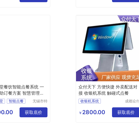
公司
公司
餐系统
点餐系统
堂餐饮智能点餐系统 一
众付天下 方便快捷 外卖配送对
助订餐方案 智慧管理平
接 收银机系统 触碰式点餐
堂
智能点餐
无锡市特
收银机系统
成都众
达斯智能
天下科
订餐
智慧平台
点餐收银系统
科技有限
有限公
0.00
2800.00
获取底价
收银点餐系统
获取底价
￥
公司
超市收银系统
pos收银系统