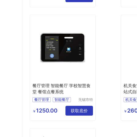
价格
手机点
餐厅管理 智能餐厅 学校智慧食
机关食
堂 餐馆点餐系统
站式自
台
餐厅管理
智能餐厅
无锡市特
机关食
达斯智能
智慧食堂
点餐系统
一站式
科技有限
1250.00
260
食堂消费
获取底价
特达斯
￥
￥
公司