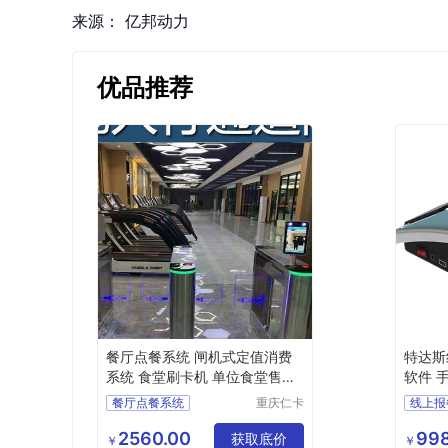
来源：
亿邦动力
优品推荐
餐厅点餐系统 闸机式定值消费
特达斯
系统 食堂刷卡机 单位食堂售饭
软件 
机
餐厅点餐系统
重庆仁卡
线上报
科技有限
餐厅点餐系统价格
食堂消
公司
2560.00
998
餐厅点餐系统供应商
获取底价
食堂点
￥
￥