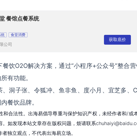
堂 餐馆点餐系统
系统
食堂消费
获取底价
限公司
餐饮O2O解决方案，通过“小程序+公众号”整合营
的所有功能。
、洞子张、令狐冲、鱼非鱼、度小月、宜芝多、Co
国内餐饮品牌。
性和合法性。出海易倡导尊重与保护知识产权，未经作者和/或
现本站文章存在版权问题，烦请联系chuhaiyi@baidu.c
作者独立观点，不代表出海易立场。