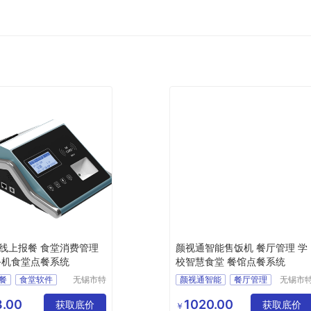
线上报餐 食堂消费管理
颜视通智能售饭机 餐厅管理 学
手机食堂点餐系统
校智慧食堂 餐馆点餐系统
餐
食堂软件
无锡市特
颜视通智能
餐厅管理
无锡市
达斯智能
达斯智
费管理
学校智慧食堂
科技有限
科技有
.00
1020.00
餐系统
获取底价
餐馆点餐系统
获取底价
￥