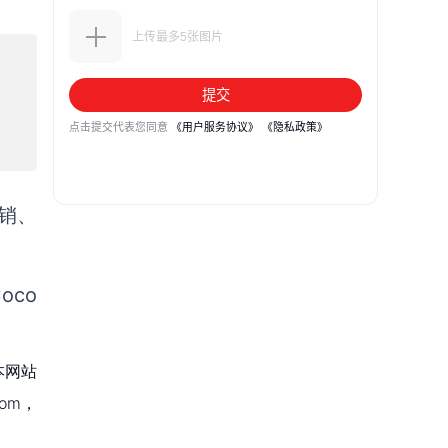
销、
co
本网站
om，