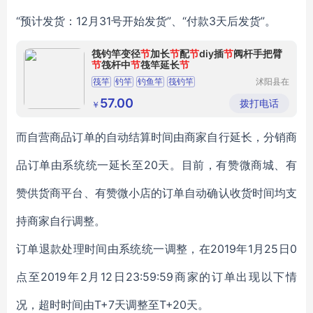
“预计发货：12月31号开始发货”、“付款3天后发货”。
筏钓竿变径
节
加长
节
配
节
diy插
节
阀杆手把臂
节
筏杆中
节
筏竿延长
节
筏竿
钓竿
钓鱼竿
筏钓竿
沭阳县在
线上亦电
子商务有
57.00
拨打电话
￥
限公司
而自营商品订单的自动结算时间由商家自行延长，分销商
品订单由系统统一延长至20天。目前，有赞微商城、有
赞供货商平台、有赞微小店的订单自动确认收货时间均支
持商家自行调整。
订单退款处理时间由系统统一调整，在2019年1月25日0
点至2019年2月12日23:59:59商家的订单出现以下情
况，超时时间由T+7天调整至T+20天。