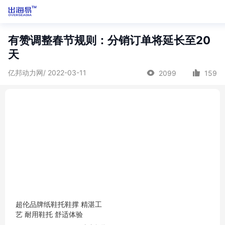
有赞调整春节规则：分销订单将延长至20
天
亿邦动力网/ 2022-03-11
2099
159
超伦品牌纸鞋托鞋撑 精湛工
艺 耐用鞋托 舒适体验