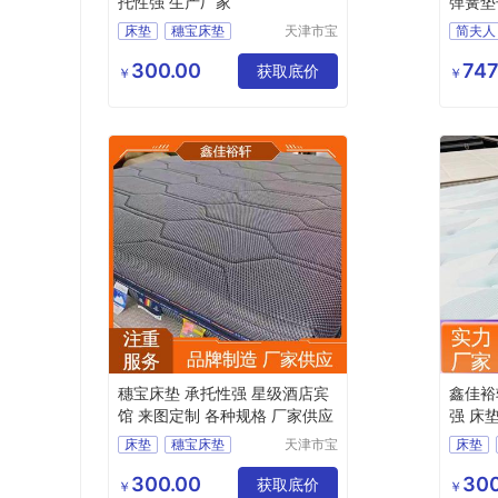
托性强 生产厂家
弹簧垫
床垫
穗宝床垫
天津市宝
简夫人
坻区鑫佳
天津床垫
榻榻米
床垫
裕轩床垫
300.00
747
床垫厂家
获取底价
￥
￥
厂
穗宝床垫 承托性强 星级酒店宾
鑫佳裕
馆 来图定制 各种规格 厂家供应
强 床
床垫
穗宝床垫
天津市宝
床垫
坻区鑫佳
3D丝床垫
天津床垫
环保3
裕轩床垫
300.00
300
异形尺寸折叠棕垫
获取底价
竹炭棕
￥
￥
厂