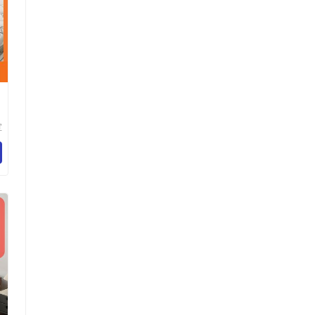
宝
佳
垫