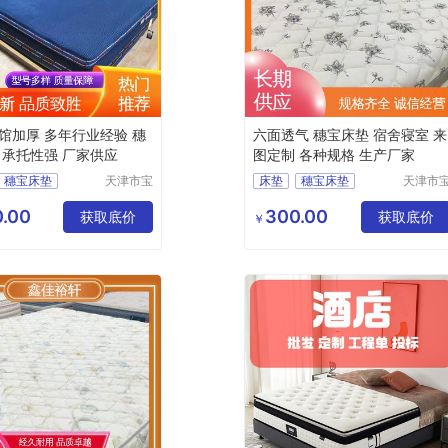
馆加厚 多年行业经验 穗
六面透气 穗宝床垫 宿舍寝室 来
 承托性强 厂家供应
图定制 各种规格 生产厂家
穗宝床垫
天津市宝
床垫
穗宝床垫
天津市
坻区鑫佳
坻区鑫
垫
环保3e椰棕垫
裕轩床垫
裕轩床
.00
300.00
弹簧垫
获取底价
席梦思弹簧垫
获取底价
￥
厂
厂
床垫
天津床垫