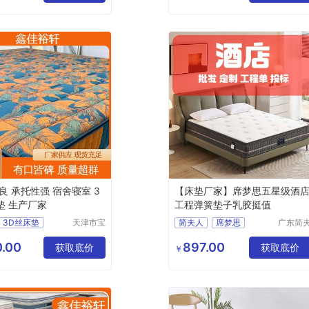
弹簧垫
良 承托性强 宿舍寝室 3
【床垫厂家】席梦思五星级酒
垫 生产厂家
工程弹簧垫子乳胶挺值
3D丝床垫
天津市宝
简夫人
席梦思
广东简
坻区鑫佳
人家纺
e椰棕垫
床垫
乳胶床垫
裕轩床垫
限公司
.00
897.00
垫
榻榻米
获取底价
弹簧床垫
获取底价
￥
厂