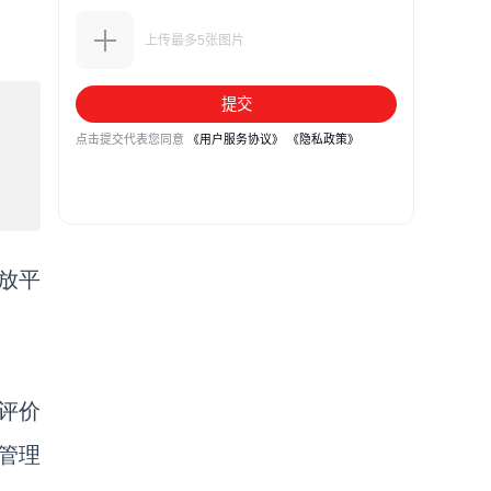
放平
评价
管理