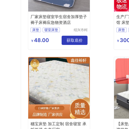
厂家床垫寝室学生宿舍加厚垫子
生产厂
褥子床褥应急物资酒店
馆 床
床垫
寝室床垫
绍兴市柯
床垫
桥区中国
学校床垫
穗宝床
轻纺城黄
48.00
300
获取底价
床垫厂
￥
￥
工兵布行
穗宝床垫 加工定制 宿舍寝室 承
【床垫