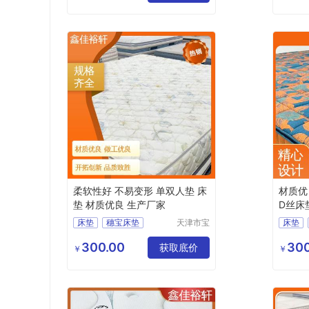
席梦思
柔软性好 不易变形 单双人垫 床
材质优
垫 材质优良 生产厂家
D丝床
床垫
穗宝床垫
天津市宝
床垫
坻区鑫佳
3D丝床垫
竹炭棕床垫
环保3
裕轩床垫
300.00
300
榻榻米
获取底价
穗宝床
￥
￥
厂