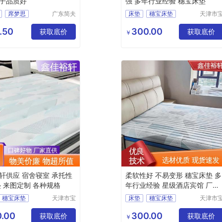
子品质好
强 多年行业经验 穗宝床垫
席梦思
广东简夫
床垫
穗宝床垫
天津市
人家纺有
坻区鑫
乳胶床垫
席梦思弹簧垫
榻榻米
限公司
裕轩床
.50
300.00
获取底价
天津床垫
获取底价
￥
厂
轩供应 宿舍寝室 承托性
柔软性好 不易变形 穗宝床垫 多
垫 来图定制 各种规格
年行业经验 星级酒店宾馆 厂家
供应
穗宝床垫
天津市宝
床垫
穗宝床垫
天津市
坻区鑫佳
坻区鑫
e椰棕垫
3D丝床垫
天津床垫
裕轩床垫
裕轩床
.00
300.00
床垫
获取底价
席梦思弹簧垫
获取底价
￥
厂
厂