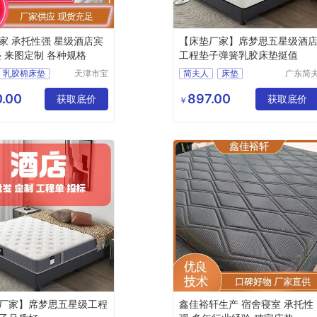
家 承托性强 星级酒店宾
【床垫厂家】席梦思五星级酒
垫 来图定制 各种规格
工程垫子弹簧乳胶床垫挺值
乳胶棉床垫
天津市宝
简夫人
床垫
广东简
坻区鑫佳
人家纺
垫
竹炭棕床垫
席梦思
乳胶床垫
裕轩床垫
限公司
.00
897.00
家
获取底价
获取底价
￥
厂
厂家】席梦思五星级工程
鑫佳裕轩生产 宿舍寝室 承托性