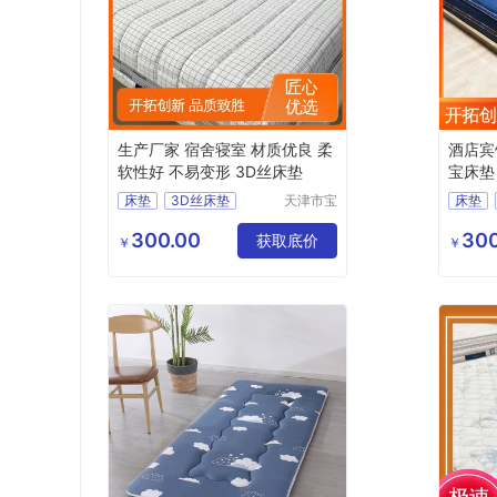
生产厂家 宿舍寝室 材质优良 柔
酒店宾
软性好 不易变形 3D丝床垫
宝床垫
床垫
3D丝床垫
天津市宝
床垫
坻区鑫佳
环保3e椰棕垫
天津床
裕轩床垫
300.00
300
席梦思弹簧垫
获取底价
席梦思
￥
￥
厂
穗宝床垫
3D丝