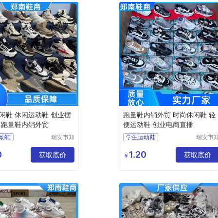
闲鞋 休闲运动鞋 创业摆
跑量鞋内销外贸 时尚休闲鞋 轻
 跑量鞋内销外贸
便运动鞋 创业电商直播
动鞋
瑞安市郑
学生运动鞋
瑞安市
南鞋商行
南鞋商
动鞋
女款运动鞋
（个体工
（个体
0
1.20
动鞋
获取底价
轻便运动鞋
获取底价
￥
商户）
商户）
动鞋
休闲运动鞋
动鞋
杂款男女跑鞋