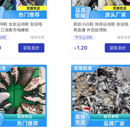
闲鞋 女款运动鞋 创业电
新款小白鞋 休闲运动鞋 创业电
 江湖夜市地摊鞋
商直播 外贸处理鞋
动鞋
瑞安市郑
学生运动鞋
瑞安市
南鞋商行
南鞋商
动鞋
男款运动鞋
（个体工
（个体
0
1.20
动鞋
获取底价
轻便运动鞋
获取底价
￥
商户）
商户）
动鞋
休闲运动鞋
女跑鞋
杂款男女跑鞋