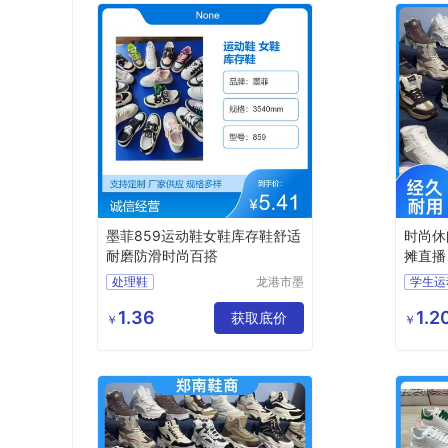
墨菲859运动鞋女鞋库存鞋舒适
时尚休
耐磨防滑时尚百搭
摊直播
处理鞋
龙港市墨
学生运
菲电子商
女款运
务商行
1.36
1.2
获取底价
男款运
￥
￥
轻便运
休闲运