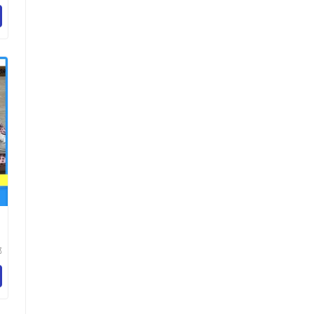
行
工
郑
行
工