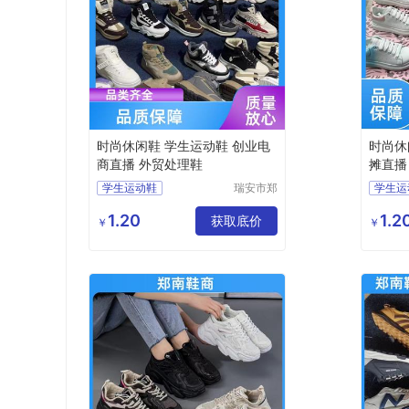
时尚休闲鞋 学生运动鞋 创业电
时尚休
商直播 外贸处理鞋
摊直播
学生运动鞋
瑞安市郑
学生运
南鞋商行
男款运动鞋
女款运
（个体工
1.20
1.2
轻便运动鞋
获取底价
轻便运
￥
￥
商户）
休闲运动鞋
休闲运
杂款男女跑鞋
杂款男