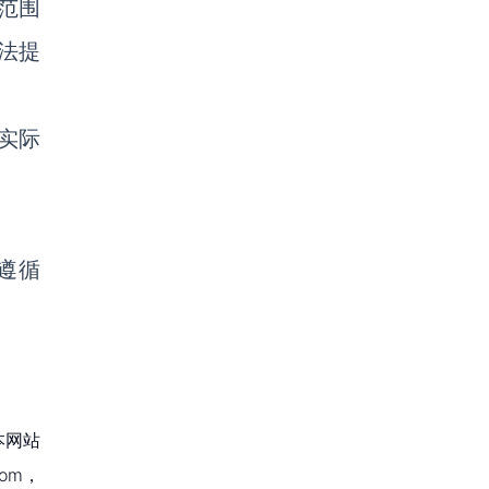
范围
法提
实际
。
遵循
本网站
om，