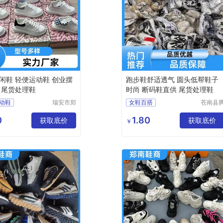
闲鞋 轻便运动鞋 创业摆
跑步鞋舒适透气 圆头低帮鞋子
 尾货处理鞋
时尚 断码鞋直供 尾货处理鞋
动鞋
瑞安市郑
女鞋百搭
苍南县
南鞋商行
誊电子
动鞋
女鞋百搭休闲
（个体工
务商行
0
1.80
动鞋
获取底价
运动鞋男
获取底价
￥
商户）
动鞋
小白鞋时尚百搭
女跑鞋
跑步鞋男轻便