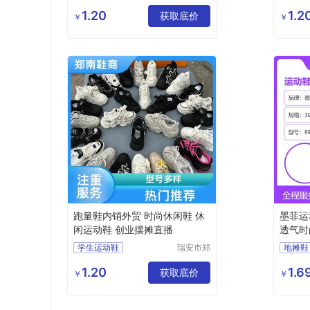
南鞋商行
女款运动鞋
男款运
（个体工
1.20
1.2
男款运动鞋
获取底价
轻便运
￥
￥
商户）
轻便运动鞋
休闲运
休闲运动鞋
杂款男
跑量鞋内销外贸 时尚休闲鞋 休
墨菲运
闲运动鞋 创业摆摊直播
透气时
学生运动鞋
瑞安市郑
地摊鞋
南鞋商行
女款运动鞋
（个体工
1.20
1.6
男款运动鞋
获取底价
￥
￥
商户）
轻便运动鞋
休闲运动鞋