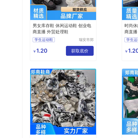
男女库存鞋 休闲运动鞋 创业电
时尚休
商直播 外贸处理鞋
商直播
学生运动鞋
瑞安市郑
学生运
南鞋商行
女款运动鞋
男款运
（个体工
1.20
1.2
男款运动鞋
获取底价
轻便运
￥
￥
商户）
轻便运动鞋
休闲运
休闲运动鞋
杂款男