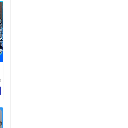
郑
行
工