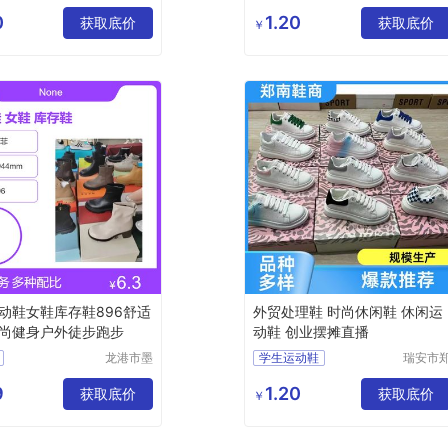
南鞋商行
南鞋商
动鞋
女款运动鞋
（个体工
（个体
0
1.20
动鞋
获取底价
轻便运动鞋
获取底价
￥
商户）
商户）
动鞋
休闲运动鞋
女跑鞋
杂款男女跑鞋
动鞋女鞋库存鞋896舒适
外贸处理鞋 时尚休闲鞋 休闲运
尚健身户外徒步跑步
动鞋 创业摆摊直播
龙港市墨
学生运动鞋
瑞安市
菲电子商
南鞋商
女款运动鞋
务商行
（个体
9
1.20
获取底价
轻便运动鞋
获取底价
￥
商户）
休闲运动鞋
杂款男女跑鞋