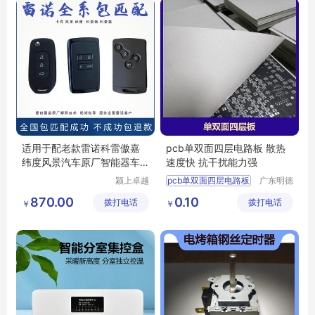
适用于配老款雷诺科雷傲嘉
pcb单双面四层电路板 散热
纬度风景汽车原厂智能器车
速度快 抗干扰能力强
钥匙
颍上卓越
pcb单双面四层电路板
广东明德
电子商务
电路科技
四层电路板加工
870.00
0.10
拨打电话
有限公司
拨打电话
有限公司
￥
￥
单双面四层板
双面四层电路板
四层pcb线路板