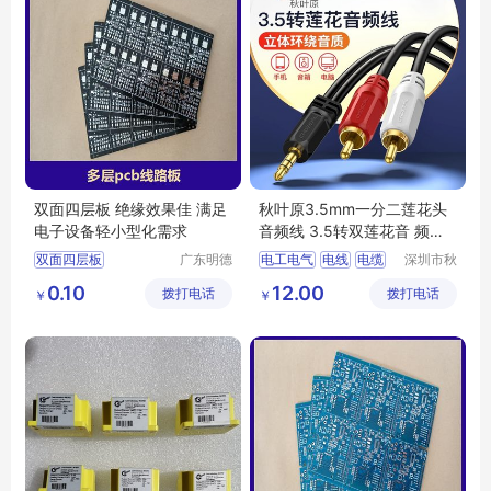
双面四层板 绝缘效果佳 满足
秋叶原3.5mm一分二莲花头
电子设备轻小型化需求
音频线 3.5转双莲花音 频线
QS6721
双面四层板
广东明德
电工电气
电线
电缆
深圳市秋
电路科技
叶原实业
pcb单双面四层电路板
音频线
视频线
0.10
12.00
拨打电话
有限公司
拨打电话
有限公司
￥
￥
四层电路板加工
莲花头音频线
四层电路板生产
双莲花音频线
多层pcb线路板