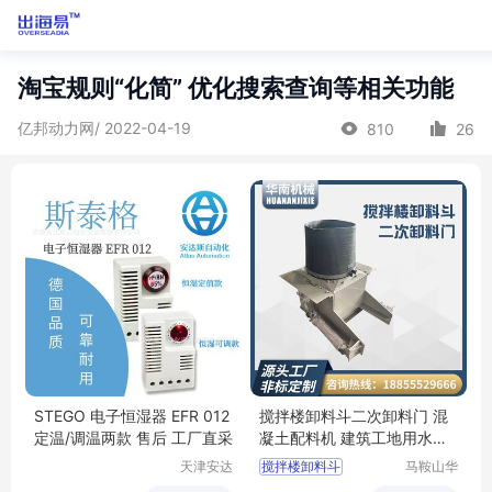
淘宝规则“化简” 优化搜索查询等相关功能
亿邦动力网/ 2022-04-19
810
26
STEGO 电子恒湿器 EFR 012
搅拌楼卸料斗二次卸料门 混
定温/调温两款 售后 工厂直采
凝土配料机 建筑工地用水泥
搅拌设备
天津安达
搅拌楼卸料斗
马鞍山华
斯自动化
南机械科
二次卸料门