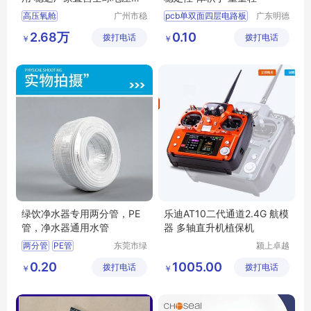
用
高压氧舱
广州市稳
pcb单双面四层电路板
广东明德
达电子有
电路科技
四层电路板加工
2.68万
0.10
拨打电话
限公司
拨打电话
有限公司
￥
￥
单双面四层板
双面四层电路板
四层pcb线路板
绿饮净水器专用两分管，PE
乐迪AT10二代通道2.4G 航模
管，净水器通用水管
器 多轴直升机植保机
两分管
PE管
东莞市绿
颍上卓越
饮净水设
电子商务
净水器通用管
绿饮
0.20
1005.00
拨打电话
备有限公
拨打电话
有限公司
￥
￥
司