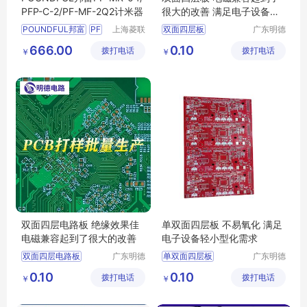
PFP-C-2/PF-MF-2Q2计米器
很大的改善 满足电子设备轻
小型化需求
POUNDFUL邦富
PF
上海菱联
双面四层板
广东明德
自动化控
电路科技
MR
04计米器
PFP
四层电路板生产
666.00
0.10
拨打电话
制技术有
拨打电话
有限公司
￥
￥
C
2仪表
MF
四层电路板加工
限公司
2Q2计米器
四层pcb线路板
邦富计米器
双面四层电路板
双面四层电路板 绝缘效果佳
单双面四层板 不易氧化 满足
电磁兼容起到了很大的改善
电子设备轻小型化需求
双面四层电路板
广东明德
单双面四层板
广东明德
电路科技
电路科技
四层电路板生产
四层电路板生产
0.10
0.10
拨打电话
有限公司
拨打电话
有限公司
￥
￥
四层电路板加工
四层电路板加工
单双面四层板
双面四层电路板
pcb单双面四层电路板
pcb单双面四层电路板