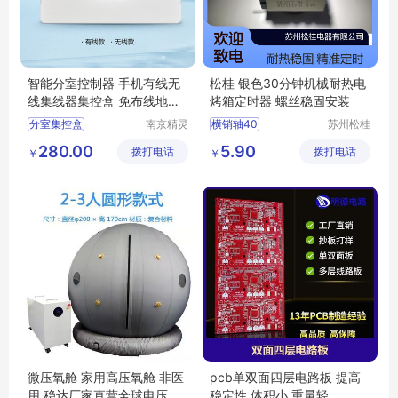
智能分室控制器 手机有线无
松桂 银色30分钟机械耐热电
线集线器集控盒 免布线地暖
烤箱定时器 螺丝稳固安装
温控器
分室集控盒
南京精灵
横销轴40
苏州松桂
智控科技
电器有限
分室控制器
8mmφ24M3
280.00
5.90
拨打电话
有限公司
拨打电话
公司
￥
￥
智能控制器
集线器
集控盒
微压氧舱 家用高压氧舱 非医
pcb单双面四层电路板 提高
用 稳达厂家直营全球电压通
稳定性 体积小 重量轻