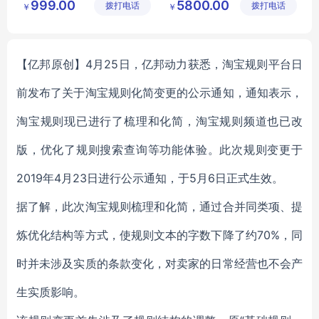
999.00
5800.00
拨打电话
设备有限
拨打电话
技有限公
￥
￥
二次卸料门报价
责任公司
司
二次卸料门价钱
二次卸料门销售
【亿邦原创】4月25日，亿邦动力获悉，淘宝规则平台日
前发布了关于淘宝规则化简变更的公示通知，通知表示，
淘宝规则现已进行了梳理和化简，淘宝规则频道也已改
版，优化了规则搜索查询等功能体验。此次规则变更于
2019年4月23日进行公示通知，于5月6日正式生效。
据了解，此次淘宝规则梳理和化简，通过合并同类项、提
炼优化结构等方式，使规则文本的字数下降了约70%，同
时并未涉及实质的条款变化，对卖家的日常经营也不会产
生实质影响。