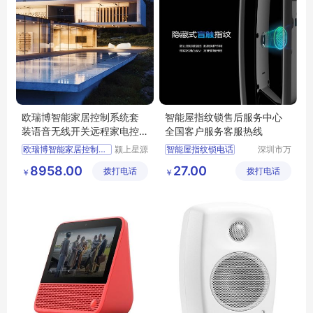
欧瑞博智能家居控制系统套
智能屋指纹锁售后服务中心
装语音无线开关远程家电控
全国客户服务客服热线
全屋定制
欧瑞博智能家居控制系统套
颍上星源
智能屋指纹锁电话
深圳市万
科技发展
能清洁服
智能屋指纹锁公司
8958.00
27.00
拨打电话
有限公司
拨打电话
务有限公
￥
￥
智能屋智能锁厂家
司
智能屋智能锁售后
智能屋智能锁官网维修