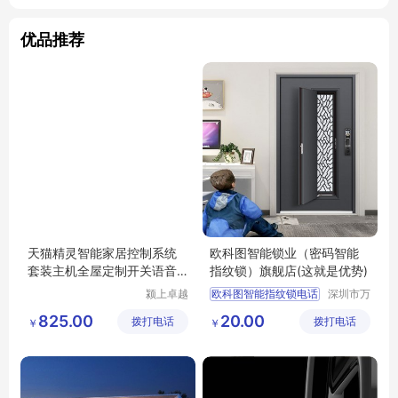
优品推荐
天猫精灵智能家居控制系统
欧科图智能锁业（密码智能
套装主机全屋定制开关语音
指纹锁）旗舰店(这就是优势)
远程家电
颍上卓越
欧科图智能指纹锁电话
深圳市万
电子商务
能清洁服
欧科图智能指纹锁公司
825.00
20.00
拨打电话
有限公司
拨打电话
务有限公
￥
￥
欧科图智能智能锁厂家
司
欧科图智能智能锁售后
欧科图智能智能锁官网维修