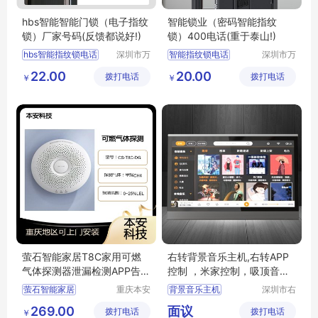
hbs智能智能门锁（电子指纹
智能锁业（密码智能指纹
锁）厂家号码(反馈都说好!)
锁）400电话(重于泰山!)
hbs智能指纹锁电话
深圳市万
智能指纹锁电话
深圳市万
能清洁服
能清洁服
hbs智能指纹锁公司
智能指纹锁公司
22.00
20.00
拨打电话
务有限公
拨打电话
务有限公
￥
￥
hbs智能智能锁厂家
智能智能锁厂家
司
司
hbs智能智能锁售后
智能智能锁售后
hbs智能智能锁官网维修
智能智能锁官网维修
萤石智能家居T8C家用可燃
右转背景音乐主机,右转APP
气体探测器泄漏检测APP告警
控制 ，米家控制，吸顶音响
提醒
嵌入式家用全屋家庭智能家
萤石智能家居
重庆本安
背景音乐主机
深圳市右
居系统控制器
科技发展
转智能科
萤石T8C
智能音箱
智能家居
269.00
面议
拨打电话
有限公司
拨打电话
技有限责
￥
天然气泄漏检测
蓝牙音箱