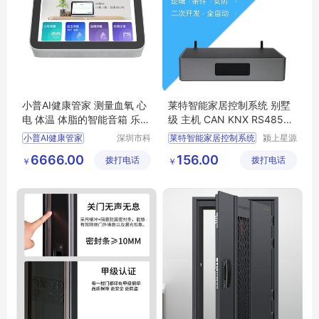
小普AI健康管家 测量血氧 心
莱特智能家居控制系统 别墅
电 体温 体脂的智能音箱 乐普
级 主机 CAN KNX RS485总
Lepad
线 LORA方案
小普AI健康管家
深圳市科
莱特智能家居控制系统
颍上星源
瑞康实业
科技发展
家用智能音箱
6666.00
156.00
拨打电话
有限公司
拨打电话
有限公司
￥
￥
小普小普
乐普智能音箱
语音交互