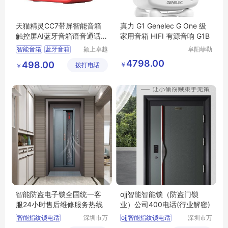
天猫精灵CC7带屏智能音箱
真力 G1 Genelec G One 级
触控屏AI蓝牙音箱语音通话机
家用音箱 HIFI 有源音响 G1B
器人
智能音箱
蓝牙音箱
颍上卓越
阜阳菲勒
电子商务
科技有限
智能音箱触控屏
4798.00
498.00
￥
拨打电话
有限公司
公司
￥
智能音箱语音通话
智能防盗电子锁全国统一客
ojj智能智能锁（防盗门锁
服24小时售后维修服务热线
业）公司400电话(行业解密)
智能指纹锁电话
深圳市万
ojj智能指纹锁电话
深圳市万
能清洁服
能清洁服
智能指纹锁公司
ojj智能指纹锁公司