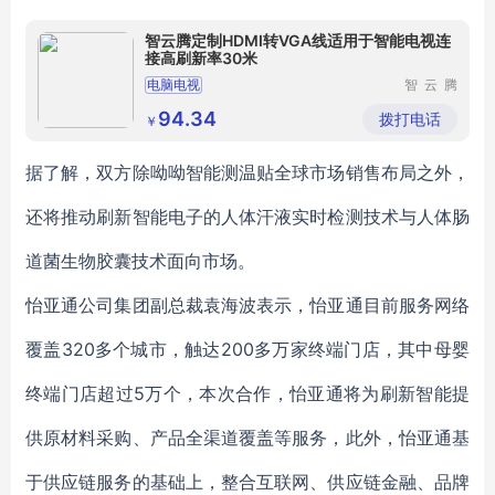
智云腾定制HDMI转VGA线适用于智能电视连
接高刷新率30米
电脑电视
智云腾
（深圳）
科技有限
94.34
拨打电话
￥
公司
据了解，双方除呦呦智能测温贴全球市场销售布局之外，
还将推动刷新智能电子的人体汗液实时检测技术与人体肠
道菌生物胶囊技术面向市场。
怡亚通公司集团副总裁袁海波表示，怡亚通目前服务网络
覆盖320多个城市，触达200多万家终端门店，其中母婴
终端门店超过5万个，本次合作，怡亚通将为刷新智能提
供原材料采购、产品全渠道覆盖等服务，此外，怡亚通基
于供应链服务的基础上，整合互联网、供应链金融、品牌