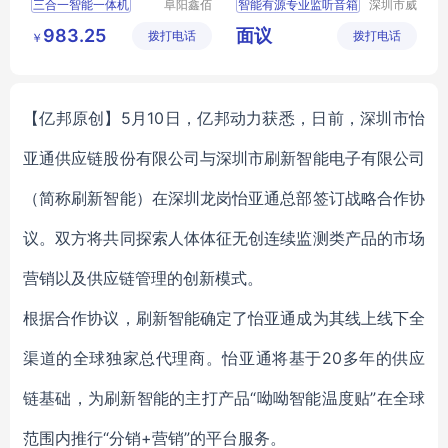
三合一智能一体机
阜阳鑫佰
智能有源专业监听音箱
深圳市威
汇科技有
讯天成科
三合一智能一体机行情
真力
Genelec
983.25
面议
拨打电话
限公司
拨打电话
技有限公
￥
扫地机器人
司
智能一体机
智能一体机厂家直销
【亿邦原创】5月10日，亿邦动力获悉，日前，深圳市怡
亚通供应链股份有限公司与深圳市刷新智能电子有限公司
（简称刷新智能）在深圳龙岗怡亚通总部签订战略合作协
议。双方将共同探索人体体征无创连续监测类产品的市场
营销以及供应链管理的创新模式。
根据合作协议，刷新智能确定了怡亚通成为其线上线下全
渠道的全球独家总代理商。怡亚通将基于20多年的供应
链基础，为刷新智能的主打产品“呦呦智能温度贴”在全球
范围内推行“分销+营销”的平台服务。