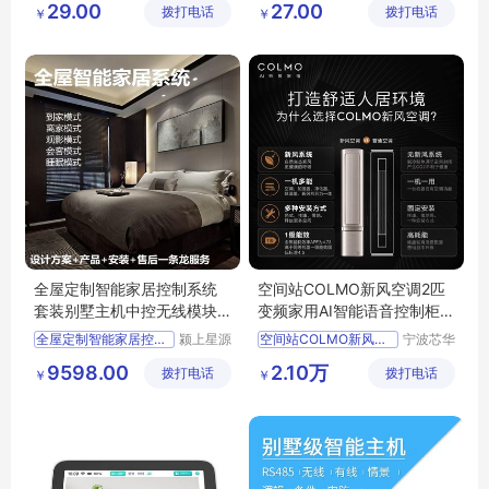
29.00
27.00
拨打电话
务有限公
拨打电话
务有限公
￥
￥
智能智能锁厂家
ojj智能智能锁厂家
司
司
智能智能锁售后
ojj智能智能锁售后
智能智能锁官网维修
ojj智能智能锁官网维修
全屋定制智能家居控制系统
空间站COLMO新风空调2匹
套装别墅主机中控无线模块
变频家用AI智能语音控制柜挂
开关面板家电
两用
全屋定制智能家居控制系统
颍上星源
空间站COLMO新风空调
宁波芯华
科技发展
科教设备
9598.00
2.10万
拨打电话
有限公司
拨打电话
有限公司
￥
￥