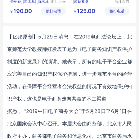
茶树菇
黑木耳
白木耳
浙江百兴
菌菇礼盒
浙江百兴
食品有限
食品有限
山珍菌菇
香菇干货
菌菇十八鲜礼盒
花菇
190.00
125.00
拨打电话
公司
拨打电话
公司
￥
￥
猴头菇
金钱菇
【亿邦原创】5月29日消息，在2019电商法论坛上，北
京师范大学教授薛虹发表了题为《电子商务知识产权保护
制度的新发展》的演讲。她表示，所有的电子平台企业都
应完善自己的知识产权保护措施，进一步规范平台的经营
活动，在保障平台经营者合法权益的情况下有效地保护知
识产权，这也是电子商务走向共赢的不二渠道。
据悉， “2019中国电子商务大会”于5月28日至6月1日在
北京国家会议中心召开。本届大会由商务部、北京市人民
政府主办，商务部电子商务和信息化司、北京市商务局承