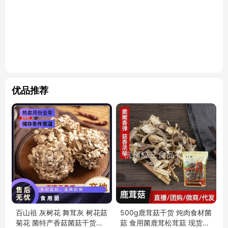
优品推荐
百山祖 灰树花 舞茸灰 树花菇
500g鹿茸菇干货 炖肉食材菌
菊花 菌特产香菇菌菇干货食
菇 食用菌鹿茸松茸菇 现货批