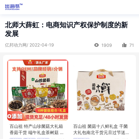
北师大薛虹：电商知识产权保护制度的新
发展
亿邦动力网/ 2022-04-19
1909
71
百山祖 特产山珍菌菇大礼箱
百山祖 菌菇十八鲜礼盒 干菌
香菇干货 端午礼盒茶树菇 黑
大礼包南北干货元旦过节送
木耳 825g
礼