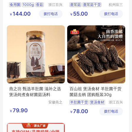
用菌
发 九千馆
食用菌
1000g
香菇
浙江百兴
鹿茸菇
鹿茸菇干货
杭州应三
食品有限
食品有限
菌菇
干货
炖肉食材菌菇
144.00
55.00
拨打电话
公司
拨打电话
公司
￥
￥
鹿茸松茸菇
燕之坊 甄选羊肚菌 滋补之选
百山祖 煲汤食材 羊肚菌干货
煲汤炖煮食材菌菇汤料
菌菇去柄 团购瓶装30g
安徽燕之
羊肚菌干货
煲汤食材
浙江百兴
坊电子商
食品有限
30g
羊肚菌
菌菇去柄
79.90
78.00
￥
务有限公
拨打电话
公司
￥
司