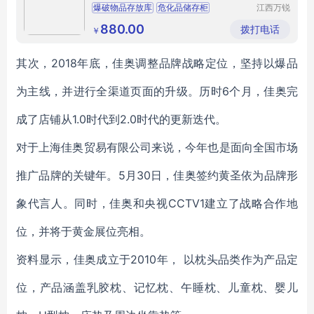
爆破物品存放库
危化品储存柜
江西万锐
金属科技
爆炸物品库
可移动民用爆炸物品库房
有限公司
880.00
拨打电话
￥
临时炸药库房
其次，2018年底，佳奥调整品牌战略定位，坚持以爆品
为主线，并进行全渠道页面的升级。历时6个月，佳奥完
成了店铺从1.0时代到2.0时代的更新迭代。
对于上海佳奥贸易有限公司来说，今年也是面向全国市场
推广品牌的关键年。5月30日，佳奥签约黄圣依为品牌形
象代言人。同时，佳奥和央视CCTV1建立了战略合作地
位，并将于黄金展位亮相。
资料显示，佳奥成立于2010年， 以枕头品类作为产品定
位，产品涵盖乳胶枕、记忆枕、午睡枕、儿童枕、婴儿