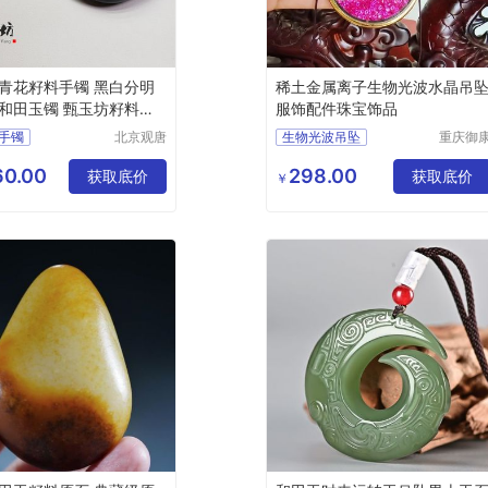
青花籽料手镯 黑白分明
稀土金属离子生物光波水晶吊
和田玉镯 甄玉坊籽料玉
服饰配件珠宝饰品
手镯
北京观唐
生物光波吊坠
重庆御
国际商贸
沅生物
籽料手镯
水晶吊坠
有限公司
术有限
0.00
298.00
田玉手镯
获取底价
稀土光波吊坠
获取底价
￥
司
青花籽料
生物光子
吊坠
和田玉