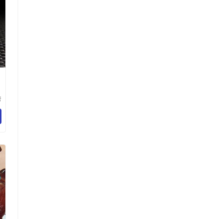
唐
贸
司