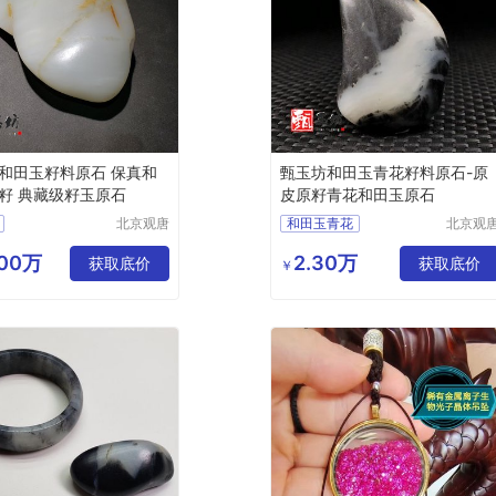
和田玉籽料原石 保真和
甄玉坊和田玉青花籽料原石-原
籽 典藏级籽玉原石
皮原籽青花和田玉原石
北京观唐
和田玉青花
北京观
国际商贸
国际商
籽料原石
和田玉青花籽料
有限公司
有限公
.00万
2.30万
光白籽
获取底价
和田玉籽料原石
获取底价
￥
籽料
和田玉原石
和田玉
甄玉坊和田玉