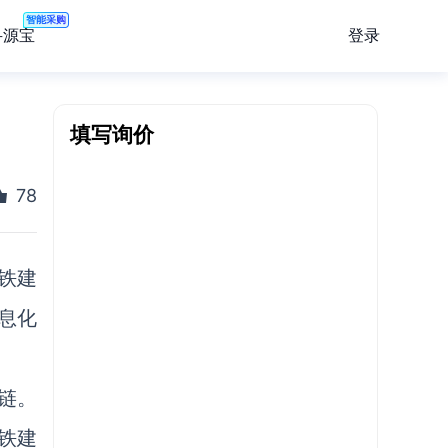
智能采购
登录
寻源宝
填写询价
78
铁建
息化
链。
铁建