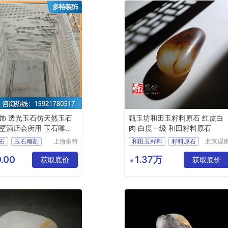
饰 透光玉石仿天然玉石
甄玉坊和田玉籽料原石 红皮白
墅酒店会所用 玉石雕刻
肉 白度一级 和田籽料原石
石
玉石雕刻
上海多特
和田玉籽料
籽料原石
北京观
装饰材料
国际商
玉石
和田玉籽料原石
有限公司
有限公
.00
1.37万
光玉石
获取底价
和田玉价格
获取底价
￥
和田玉籽料价格