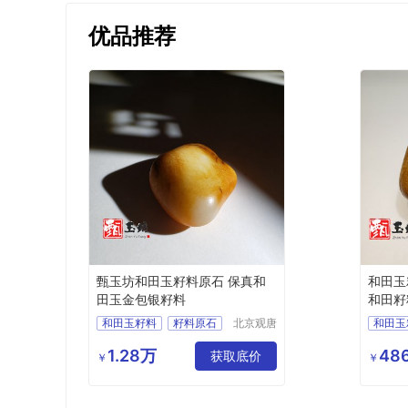
优品推荐
甄玉坊和田玉籽料原石 保真和
和田玉
田玉金包银籽料
和田籽
料
和田玉籽料
籽料原石
北京观唐
和田玉
国际商贸
和田玉金包银
和田玉
有限公司
1.28万
486
金包银籽料
获取底价
石包玉
￥
￥
甄玉坊和田玉
甄玉坊