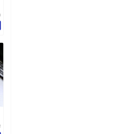
石
链
勒
限
唐
贸