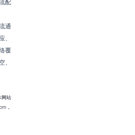
流配
流通
应、
络覆
空、
本网站
om，