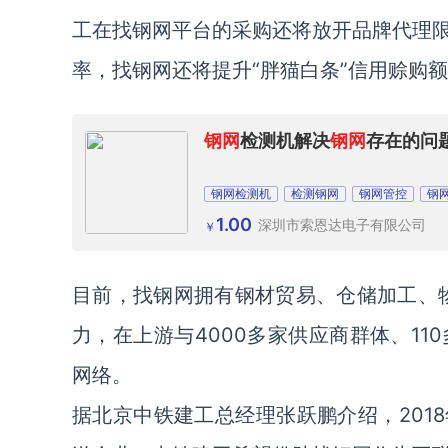
工在找钢网平台的采购还将放开品牌代理
率，找钢网还将提升“胖猫白条”信用赊购
钢网
检测机解决
钢网
存在的问
钢网检测机
检测钢网
钢网管控
钢
1.00
深圳市索恩达电子有限公司
￥
目前，找钢网拥有钢材贸易、仓储加工、物
力，在上游与4000多家供应商群体、1
网络。
据北京中铁建工总经理张跃鹏介绍，201