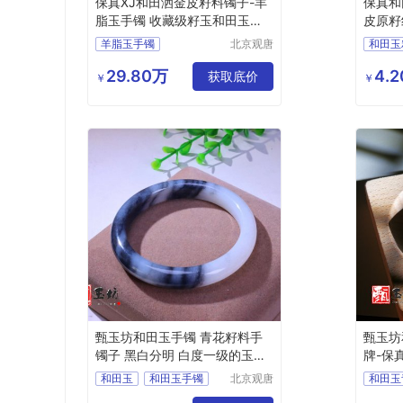
保真XJ和田洒金皮籽料镯子-羊
保真和
脂玉手镯 收藏级籽玉和田玉手
皮原籽
镯子
原石
羊脂玉手镯
北京观唐
和田玉
国际商贸
和田玉手镯
和田玉
有限公司
29.80万
4.
和田玉籽料
获取底价
和田玉
￥
￥
和田玉籽料手镯
红皮和
甄玉坊和田玉
甄玉坊和田玉手镯 青花籽料手
甄玉坊
镯子 黑白分明 白度一级的玉镯
牌-保
子
甄选
和田玉
和田玉手镯
北京观唐
和田玉
国际商贸
和田玉青花籽料
和田玉