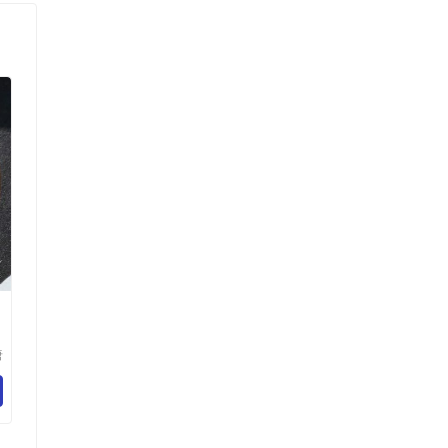
唐
贸
司