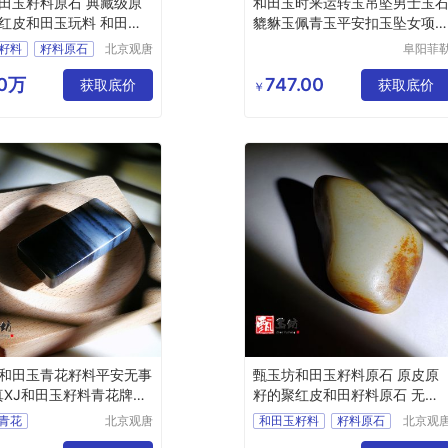
田玉籽料原石 典藏级原
和田玉时来运转玉吊坠男士玉
红皮和田玉玩料 和田玉
貔貅玉佩青玉平安扣玉坠女项
挂件
籽料
籽料原石
北京观唐
阜阳菲
国际商贸
科技有
籽料原石
有限公司
公司
20万
747.00
玩料
获取底价
获取底价
￥
田玉籽料
和田玉青花籽料平安无事
甄玉坊和田玉籽料原石 原皮原
真XJ和田玉籽料青花牌子-
籽的聚红皮和田籽料原石 无修
无二上
青花
北京观唐
和田玉籽料
籽料原石
北京观
国际商贸
国际商
青花籽料
和田玉籽料原石