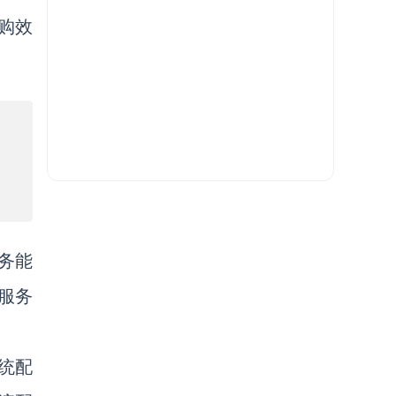
购效
务能
服务
统配