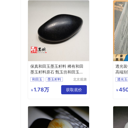
保真和田玉墨玉籽料 稀有和田
透光装
墨玉籽料原石 甄玉坊和田玉籽
高端别
料
屏风
和田玉
墨玉籽料
北京观唐
透光玉
国际商贸
和田玉籽料
仿天然
有限公司
1.78万
450
和田玉原石
获取底价
上海透
￥
￥
甄玉坊和田玉