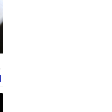
唐
贸
司