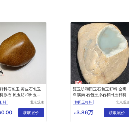
籽料石包玉 黄皮石包玉
甄玉坊和田玉石包玉籽料 全明
料原石 甄玉坊和田玉籽
料满肉 石包玉原石和田玉籽料
籽料
北京观唐
和田玉籽料
北京观
国际商贸
国际商
籽料原石
和田玉石包玉
有限公司
有限公
0.00
3.86万
籽料石包玉
获取底价
籽料石包玉
获取底价
￥
和田玉
和田玉籽料原石
和田玉籽料价格