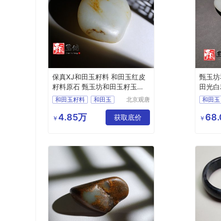
保真XJ和田玉籽料 和田玉红皮
甄玉坊
籽料原石 甄玉坊和田玉籽玉原
田光白
石
和田玉籽料
和田玉
北京观唐
和田玉
国际商贸
和田玉原石
和田籽玉
和田玉
有限公司
4.85万
68
甄玉坊和田玉
获取底价
和田玉
￥
￥
和田玉
甄玉坊