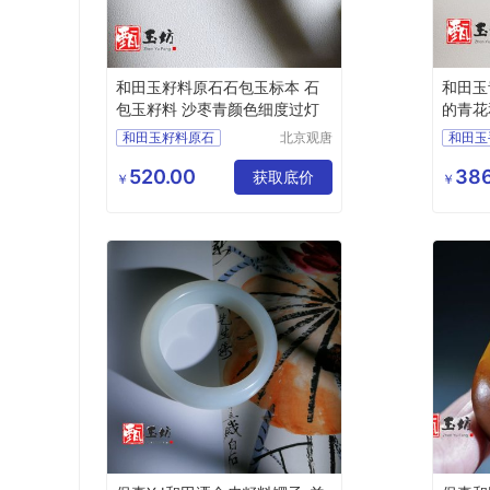
和田玉籽料原石石包玉标本 石
和田玉
包玉籽料 沙枣青颜色细度过灯
的青花
手镯
和田玉籽料原石
北京观唐
和田玉
国际商贸
石包玉
石包玉籽料
和田玉
有限公司
520.00
386
和田玉沙枣青
和田玉
获取底价
青花和
￥
￥
和田玉
甄玉坊