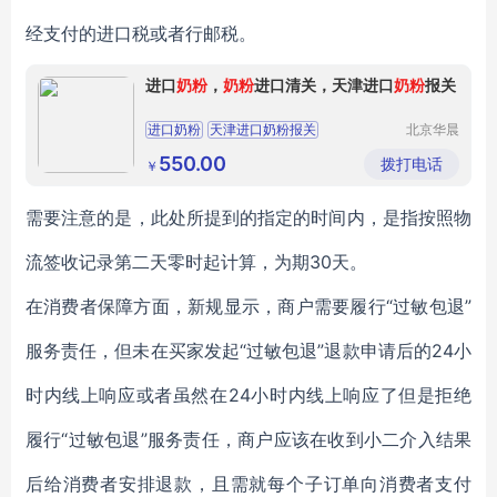
经支付的进口税或者行邮税。
进口
奶粉
，
奶粉
进口清关，天津进口
奶粉
报关
进口奶粉
天津进口奶粉报关
北京华晨
远洋国际
进口奶粉报关
奶粉进口清关
奶粉进口
贸易有限
550.00
拨打电话
￥
责任公司
需要注意的是，此处所提到的指定的时间内，是指按照物
流签收记录第二天零时起计算，为期30天。
在消费者保障方面，新规显示，商户需要履行“过敏包退”
服务责任，但未在买家发起“过敏包退”退款申请后的24小
时内线上响应或者虽然在24小时内线上响应了但是拒绝
履行“过敏包退”服务责任，商户应该在收到小二介入结果
后给消费者安排退款，且需就每个子订单向消费者支付