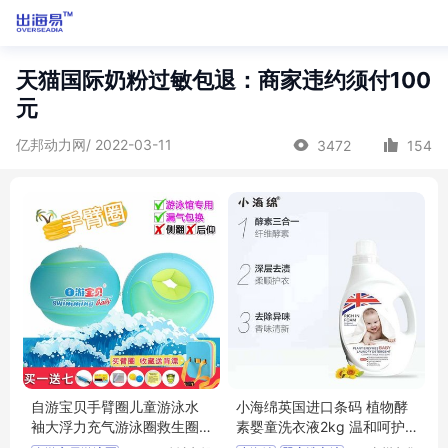
天猫国际奶粉过敏包退：商家违约须付100
元
亿邦动力网/ 2022-03-11
3472
154
自游宝贝手臂圈儿童游泳水
小海绵英国进口条码 植物酵
袖大浮力充气游泳圈救生圈
素婴童洗衣液2kg 温和呵护
婴儿泳圈
婴儿衣物