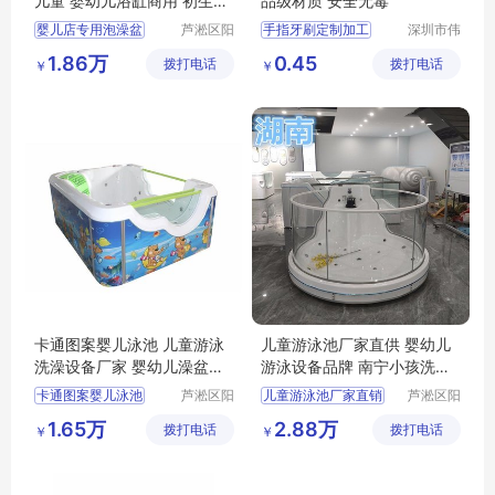
儿童 婴幼儿浴缸商用 初生儿
品级材质 安全无毒
沐浴设备
婴儿店专用泡澡盆
芦淞区阳
手指牙刷定制加工
深圳市伟
光宝贝婴
业达科技
大游泳缸儿童
食品级硅胶婴幼儿舌苔清洁牙刷
1.86万
0.45
拨打电话
童游泳馆
拨打电话
有限公司
￥
￥
婴幼儿浴缸商用
软毛牙刷定制加工厂家
初生儿沐浴设备
婴幼儿洗护用品
液态硅胶厂家
卡通图案婴儿泳池 儿童游泳
儿童游泳池厂家直供 婴幼儿
洗澡设备厂家 婴幼儿澡盆商
游泳设备品牌 南宁小孩洗澡
业用途
盆浴缸价格
卡通图案婴儿泳池
芦淞区阳
儿童游泳池厂家直销
芦淞区阳
光宝贝婴
光宝贝婴
儿童游泳洗澡设备厂家
婴幼儿游泳设备品牌
1.65万
2.88万
拨打电话
童游泳馆
拨打电话
童游泳馆
￥
￥
婴儿澡盆商业用途
南宁小孩洗澡盆浴缸