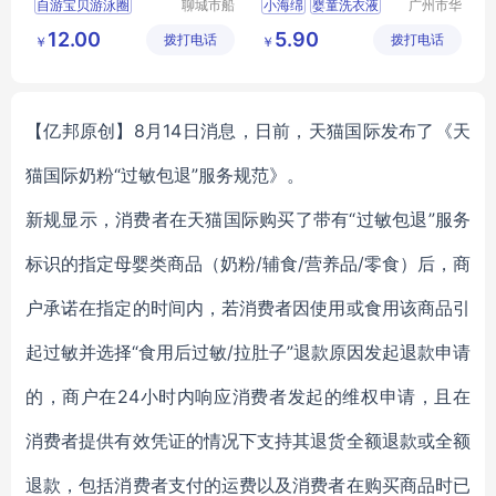
自游宝贝游泳圈
聊城市船
小海绵
婴童洗衣液
广州市华
长贝比游
婷化妆品
婴儿游泳手臂圈
儿童洗衣液
12.00
5.90
拨打电话
乐设备有
拨打电话
有限公司
￥
￥
婴儿游泳圈生产工厂
批发洗衣液
限公司
婴儿游泳圈品牌
婴儿洗衣液酵素洗衣2L
【亿邦原创】8月14日消息，日前，天猫国际发布了《天
猫国际奶粉“过敏包退”服务规范》。
新规显示，消费者在天猫国际购买了带有“过敏包退”服务
标识的指定母婴类商品（奶粉/辅食/营养品/零食）后，商
户承诺在指定的时间内，若消费者因使用或食用该商品引
起过敏并选择“食用后过敏/拉肚子”退款原因发起退款申请
的，商户在24小时内响应消费者发起的维权申请，且在
消费者提供有效凭证的情况下支持其退货全额退款或全额
退款，包括消费者支付的运费以及消费者在购买商品时已