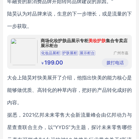
年融资的新消费品牌开始转向品牌建设的原因。”
陆昊认为对品牌来说，生意的下一步增长，或是流量的下
一步获取。
商场化妆护肤品展示专柜
美妆护肤
集合专卖店
展示柜台
化妆品展柜
护肤展柜
展示柜台
广州市嘉
艺终端展
化妆护肤品展柜
美妆展柜
示用品有
199.00
拨打电话
￥
限公司
大会上陆昊对快美展开了介绍，他指出快美的能力核心是
能够做优质、高转化的种草内容，把好的产品转化成好的
内容。
据悉，2021亿邦未来零售大会新流量峰会由亿邦动力与
星查查联合主办，以“YYDS”为主题，探讨未来零售哪些