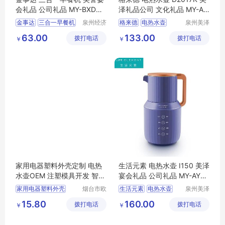
会礼品 公司礼品 MY-BXDQ-
泽礼品公司 文化礼品 MY-AY
L5-15
KJ-L5-15
金事达
三合一早餐机
泉州经济
格来德
电热水壶
泉州美泽
技术开发
贸易有限
美誉
宴会礼品
MY
D2017K
文化礼品
63.00
133.00
拨打电话
区美誉商
拨打电话
公司
￥
￥
BXDQ
L5
15
MY
AYKJ
L5
15
贸有限公
司
家用电器塑料外壳定制 电热
生活元素 电热水壶 I150 美泽
水壶OEM 注塑模具开发 智能
宴会礼品 公司礼品 MY-AYKJ
家电
ODM
-L5-04
家用电器塑料外壳
烟台市欧
生活元素
电热水壶
泉州美泽
林科技有
贸易有限
电热水壶OEM
I150
公司礼品
MY
15.80
160.00
拨打电话
限公司
拨打电话
公司
￥
￥
注塑模具开发
AYKJ
L5
04
注塑加工
小家电ODM