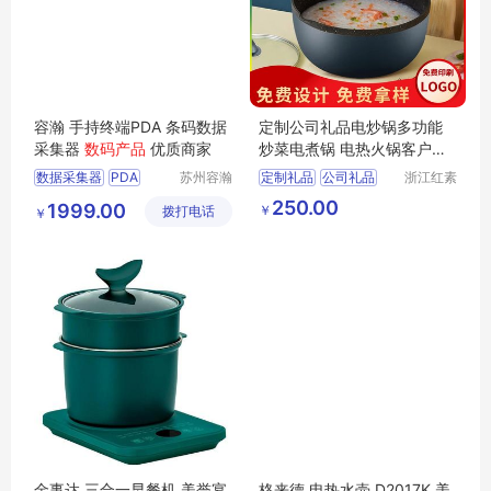
容瀚 手持终端PDA 条码数据
定制公司礼品电炒锅多功能
采集器
数码产品
优质商家
炒菜电煮锅 电热火锅客户礼
品企业送礼
数据采集器
PDA
苏州容瀚
定制礼品
公司礼品
浙江红素
物联科技
实业有限
手持机
手持终端
电炒锅
客户礼品
250.00
1999.00
￥
拨打电话
有限公司
公司
￥
防爆PDA
企业送礼
金事达 三合一早餐机 美誉宴
格来德 电热水壶 D2017K 美