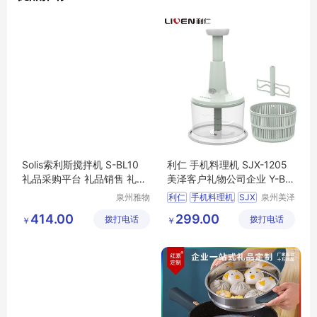
Solis索利斯搅拌机 S-BL10
利仁 手机料理机 SJX-1205
礼品采购平台 礼品销售 礼品
美泽客户礼物公司企业 Y-BH
MY-BKSLS-L8-24
LR-(T)-55
泉州雅物
利仁
手机料理机
SJX
泉州美泽
贸易有限
贸易有限
1205
414.00
299.00
拨打电话
公司
拨打电话
公司
￥
￥
客户礼物公司企业
MY
BHLR
T
55