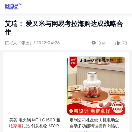
艾瑞： 爱又米与网易考拉海购达成战略合
作
撰写人（张玉）/ 2022-04-28
814
73
美菱 电火锅 MT-LC1503 雅
定制公司礼品绞肉机电动全
物
家电
礼品 创意礼物 MY-RX
自动多功能料理搅拌肉馅机
SY-L5-04
客户礼品