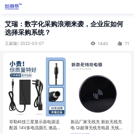
艾瑞：数字化采购浪潮来袭，企业应如何
选择采购系统？
王勐璇/ 2022-03-07
1440
71
菲勒科技三星显示器电源适
新品厂家无线充 新款无线充
配器 14V多电流圆孔 液晶台
电 Qi超薄无线充电器 无线蓝
式通用适配
牙充电源定制logo