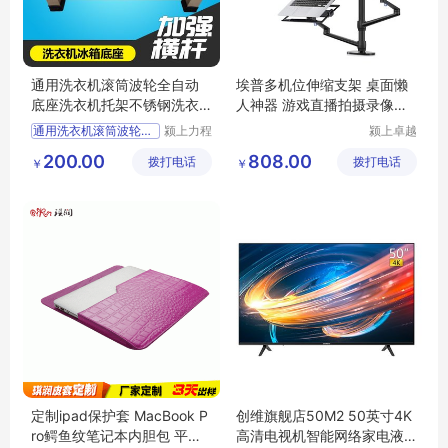
通用洗衣机滚筒波轮全自动
埃普多机位伸缩支架 桌面懒
底座洗衣机托架不锈钢洗衣
人神器 游戏直播拍摄录像云
机架冰箱支架
台补光灯托架
通用洗衣机滚筒波轮全自动
颍上力程
颍上卓越
仪器设备
电子商务
200.00
808.00
拨打电话
有限公司
拨打电话
有限公司
￥
￥
定制ipad保护套 MacBook P
创维旗舰店50M2 50英寸4K
ro鳄鱼纹笔记本内胆包 平板
高清电视机智能网络家电液