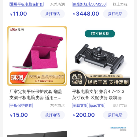
皮套定做工厂
晶屏彩电
通用平板电脑保护套
东莞琦润
创维旗舰店50M250
颍上力程
箱包有限
仪器设备
适用MacBook内胆包
11.00
3448.00
拨打电话
公司
拨打电话
有限公司
￥
￥
平板内胆包
平板皮套订做厂家
鳄鱼纹平板电脑内胆包
厂家定制平板保护皮套 翻盖
平板电脑支架 兼容4.7-12.3
支架平板电脑皮套 适用三星
英寸设备 装配快捷 欧凯德
平板皮套加工
平板保护皮套
东莞市琪
车载支架
ipad支架
深圳市欧
润皮具有
凯德科技
三星平板皮套
显示器支架
15.00
200.00
拨打电话
限公司
拨打电话
有限公司
￥
￥
平板电脑皮套
车载电脑支架
导航仪车载支架