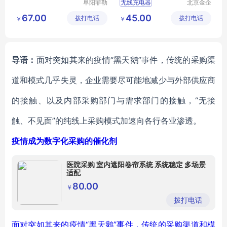
阜阳菲勒
无线充电器
北京金企
科技有限
定制科技
超薄无线充电器
67.00
45.00
拨打电话
公司
拨打电话
有限公司
￥
￥
新款无线充电器
新款充电器
厂家充电器
导语：
面对突如其来的疫情“黑天鹅”事件，传统的采购渠
道和模式几乎失灵，企业需要尽可能地减少与外部供应商
的接触、以及内部采购部门与需求部门的接触，“无接
触、不见面”的纯线上采购模式加速向各行各业渗透。
疫情成为数字化采购的催化剂
医院采购 室内遮阳卷帘系统 系统稳定 多场景
适配
80.00
￥
拨打电话
面对突如其来的疫情“黑天鹅”事件，传统的采购渠道和模