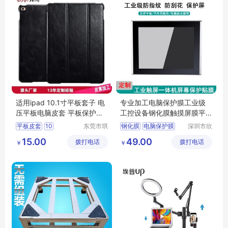
适用ipad 10.1寸平板套子 电
专业加工电脑保护膜工业级
压平板电脑皮套 平板保护套
工控设备钢化膜触摸屏膜平
加工定制厂家
板屏幕贴防爆
平板皮套
10
东莞市琪
钢化膜
电脑保护膜
深圳市欣
润皮具有
颖科技有
平板电脑皮套
触摸屏膜
屏幕贴防爆
15.00
49.00
拨打电话
限公司
拨打电话
限公司
￥
￥
1寸平板皮套
工控设备保护膜
平板保护套