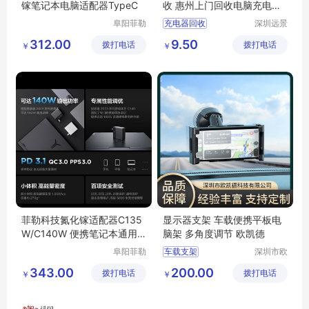
镓笔记本电脑适配器TypeC
收 惠州上门回收电脑充电
器、电源适配器
阜阳菲勒
充电器回收
深圳远景
科技有限
环保科技
惠州回收充电器
312.00
9.50
拨打电话
公司
拨打电话
有限公司
￥
￥
惠州手机充电器回收
菲勒科技氮化镓适配器C135
显示器支架 车载便携平板电
W/C140W 便携笔记本通用
脑架 多角度调节 欧凯德
快充 全国适用
阜阳菲勒
车载支架
深圳市欧
科技有限
凯德科技
平板电脑支架
343.00
200.00
拨打电话
公司
拨打电话
有限公司
￥
￥
工控电脑支架
华为支架
ipad支架