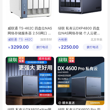
威联通 TS-462C 四盘位NAS
绿联 私有云DXP4800 四盘
网络存储服务器 2.5G网口 文
位NAS网络存储 个人云硬盘
件共享备份私有云盘 4G内存
服务器 文件同步
威联通
TS
462C
深圳市轩
AI相册
北京华辰
0TB 空槽
好韵电子
悦科技有
四盘位
3299.00
2250.00
拨打电话
有限公司
拨打电话
限公司
￥
￥
NAS网络存储服务器
文件共享备份私有云盘
绿联 私有云DX4600+Nas网
绿联 私有云DX4600 Pro 四