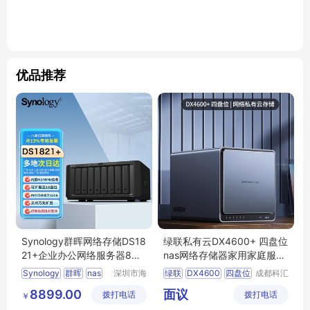
优品推荐
Synology群晖网络存储DS18
绿联私有云DX4600+ 四盘位
21+企业办公网络服务器8盘
nas网络存储器家用家庭服务
文件共享云盘
器个人云服务升级HDMI高清
Synology
群晖
nas
深圳市海
绿联
DX4600
四盘位
成都科汇
双2.5网口文件共享自动备份
辉联创科
科技有限
企业办公
服务器
nas网络存储器
私有云
8899.00
面议
拨打电话
技有限公
拨打电话
公司
￥
司