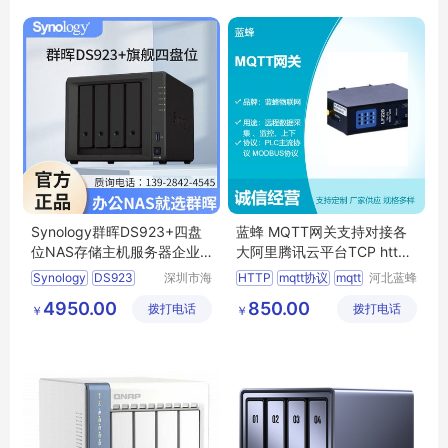
Synology群晖DS923+四盘
蓝蜂 MQTT网关支持对接各
位NAS存储主机服务器企业
大阿里腾讯云平台TCP http
级私有云
支持脚本编辑
Synology
DS923
深圳市海
HTTP
mqtt协议
mqtt
河北蓝蜂
辉联创科
信息科技
群晖
nas
共享硬盘
服务器
4950.00
850.00
拨打电话
技有限公
拨打电话
有限公司
￥
￥
司