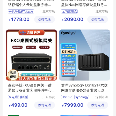
络存储个人云硬盘服务器
盘位Nas网络存储硬盘服务器
（无内置硬盘）
家庭个人云网盘
手机平板扩容适用
北京华辰
无内置硬盘
北京华辰
悦科技有
悦科技有
文件同步
相册备份
文件共享自动备份
1778.00
2090.00
拨打电话
限公司
拨打电话
限公司
￥
￥
四盘位
叁友科技FXO语音网关一键
群晖Synology DS1621+六盘
通知设备企业客服呼叫中心
网络存储服务器企业级云盘
连接端SIP协议
来电通知触达
广东叁友
DS1621
Synology
深圳市海
科技股份
辉联创科
语音转文本
通话录音
nas服务器
群晖云盘
499.00
7999.00
拨打电话
有限公司
拨打电话
技有限公
￥
￥
客户回访
智能接待
企业办公
司