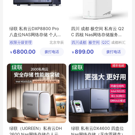
绿联 私有云DXP8800 Pro
四川 成都 极空间 私有云 Q2
八盘位NAS网络存储 个人云
C 四核 Nas网络存储服务器
硬盘服务器 AI相册
家庭个人云网盘 网络硬盘存
权限分级管理
北京华辰
四川成都
极空间
Q2C
成都科汇
储服务器
悦科技有
科技有限
团队办公
双万兆网口
Nas网络存储服务器
6800.00
899.00
拨打电话
限公司
拨打电话
公司
￥
￥
私有云
绿联（UGREEN）私有云DH
绿联 私有云DX4600 四盘位
2600 Nas网络存储个人云硬
Nas网络存储（无内置硬盘）