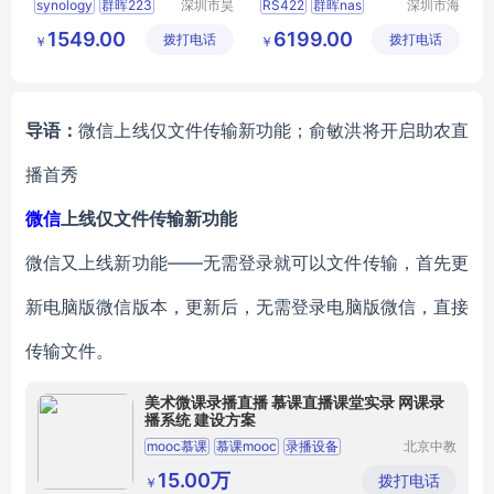
synology
群晖223
深圳市昊
RS422
群晖nas
深圳市海
天电脑有
辉联创科
DS223J
双盘位存储
网络存储器
共享云盘
1549.00
6199.00
拨打电话
限公司
拨打电话
技有限公
￥
￥
网络存储
网络传输
司
导语：
微信上线仅文件传输新功能；俞敏洪将开启助农直
播首秀
微信
上线仅文件传输新功能
微信又上线新功能——无需登录就可以文件传输，首先更
新电脑版微信版本，更新后，无需登录电脑版微信，直接
传输文件。
美术微课录播直播 慕课直播课堂实录 网课录
播系统 建设方案
mooc慕课
慕课mooc
录播设备
北京中教
云天文化
中国大学慕课
精品微课
有限公司
15.00万
拨打电话
￥