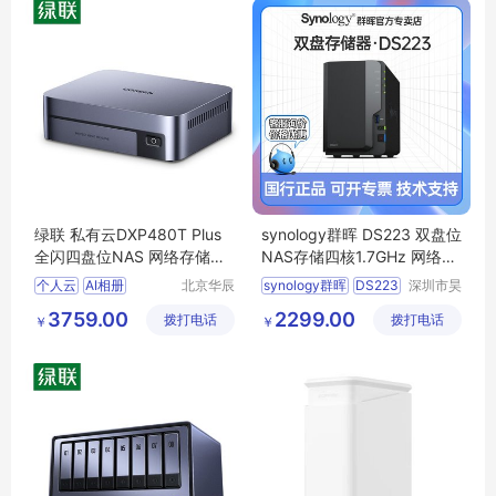
绿联 私有云DXP480T Plus
synology群晖 DS223 双盘位
全闪四盘位NAS 网络存储硬
NAS存储四核1.7GHz 网络存
盘服务器 万兆网口
储文件私有云盘
个人云
AI相册
北京华辰
synology群晖
DS223
深圳市昊
悦科技有
天电脑有
媒体高速工作站
群晖DS223
3759.00
2299.00
拨打电话
限公司
拨打电话
限公司
￥
￥
双盘位存储
存储盒子