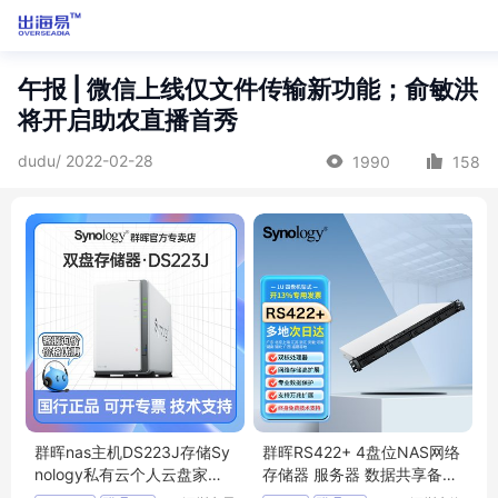
午报 | 微信上线仅文件传输新功能；俞敏洪
将开启助农直播首秀
dudu/ 2022-02-28
1990
158
群晖nas主机DS223J存储Sy
群晖RS422+ 4盘位NAS网络
nology私有云个人云盘家庭
存储器 服务器 数据共享备份
版 DS220J升级
协同办公