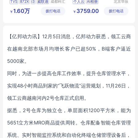
TVS
872X
i3
威联通
成都科汇
个人云
AI相册
北京华辰
件 网络智能云存储服务器 私
科技有限
悦科技有
QNAP
8G内存
媒体高速工作站
1.60万
3759.00
拨打电话
公司
拨打电话
限公司
有云NAS
￥
￥
私有云NAS
【亿邦动力讯】12月5日消息，亿邦动力获悉，领工云商
在越南北部市场月均增长客户已超50%，B端客户逼近
5000家。
同时，为进一步提高仓库工作效率，提升仓库管理水平，
实现48小时商品到家的“飞跃物流”运营规划，11月26日，
领工云商越南河内2号仓库正式启用。
据悉，2号仓库为独立仓，单层面积1200平方米，能为
5651立方米MRO商品提供周转。仓库配备智能仓库管理
系统、实时智能监控系统和自动化终端仓储管理设备后，