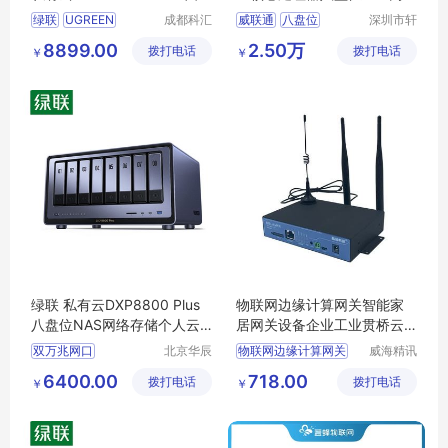
位Nas网络存储硬盘服务器相
NAS桌面型文件网络智能云
绿联
UGREEN
成都科汇
威联通
八盘位
深圳市轩
册备份电脑文件同步 手机平
存储服务器私有云
科技有限
好韵电子
DX4600
Pro
32T
网络存储服务器
8899.00
2.50万
拨打电话
公司
拨打电话
有限公司
板扩容适用iPhone15
￥
￥
绿联15754
四盘NAS
私有云存储磁盘阵列
四川成都
绿联 私有云DXP8800 Plus
物联网边缘计算网关智能家
八盘位NAS网络存储个人云
居网关设备企业工业贯桥云
硬盘服务器 AI相册
盒lora
双万兆网口
北京华辰
物联网边缘计算网关
威海精讯
悦科技有
畅通电子
贯桥云盒lora网关
6400.00
718.00
拨打电话
限公司
拨打电话
科技有限
￥
￥
公司