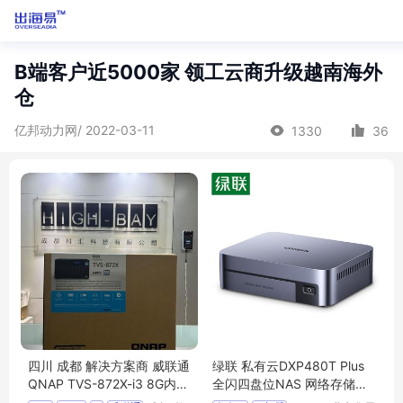
B端客户近5000家 领工云商升级越南海外
仓
亿邦动力网/ 2022-03-11
1330
36
四川 成都 解决方案商 威联通
绿联 私有云DXP480T Plus
QNAP TVS-872X-i3 8G内存
全闪四盘位NAS 网络存储硬
八盘位 万兆 桌面式 大容量文
盘服务器 万兆网口