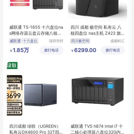
威联通 TS-1655 十六盘位na
四川 成都 极空间 私有云 八
s网络存器云盘云存储八核处
核四盘位 nas主机 Z423 旗
理器TS-1655 2023新品
舰版 网络存储服务器 多硬盘
威联通
十六盘位
深圳市轩
四川极空间
成都科汇
配置可选 远程个人云 局域网
好韵电子
科技有限
网络存储服务器
成都zspace
Z423
1.85万
6299.00
拨打电话
有限公司
拨打电话
公司
￥
共享储存器 主机箱
￥
私有云存储磁盘阵列
八核四盘位
网络存储服务器
四川成都 绿联（UGREEN）
威联通 TVS h874 Intel i7 十
私有云DX4600 Pro 32T四盘
二核心处理器八盘位32G内存