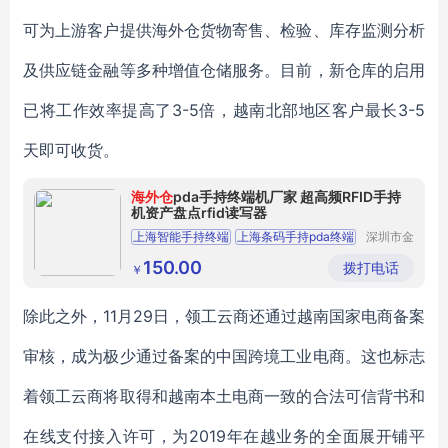
可为上游客户提供海外仓货物寄售、检验、库存监测分析
及供应链金融等多种增值仓储服务。目前，新仓库的启用
已将工作效率提高了3-5倍，越南北部地区客户最长3-5
天即可收货。
海外仓
pda手持终端机厂家 超高频RFID手持
机资产盘点rfid读写器
上海智能手持终端
上海条码手持pda终端
深圳市金
怡智能有
上海物流公司pda
上海手持身份证验证机
限公司
150.00
拨打电话
￥
上海停车收费手持终端
除此之外，11月29日，领工云商还通过越南国家电商备案
审核，成为极少通过备案的中国跨境工业电商。这也标志
着领工云商将取得和越南本土电商一致的合法可信背书和
在线支付接入许可，为2019年在越业务的全面展开铺平