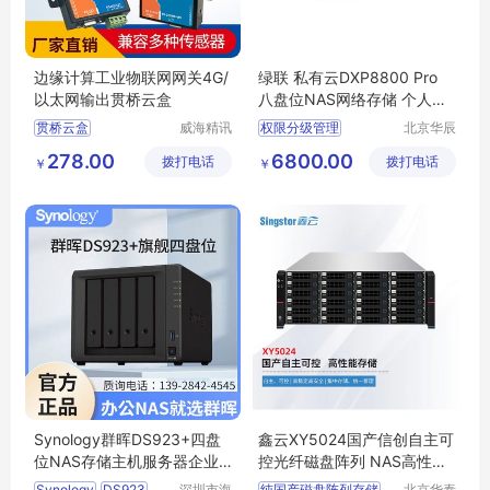
边缘计算工业物联网网关4G/
绿联 私有云DXP8800 Pro
以太网输出贯桥云盒
八盘位NAS网络存储 个人云
硬盘服务器 AI相册
贯桥云盒
威海精讯
权限分级管理
北京华辰
畅通电子
悦科技有
云盒多功能物联网
团队办公
双万兆网口
278.00
6800.00
拨打电话
科技有限
拨打电话
限公司
￥
￥
网关设备
公司
传感器生产厂家
Synology群晖DS923+四盘
鑫云XY5024国产信创自主可
位NAS存储主机服务器企业
控光纤磁盘阵列 NAS高性能
级私有云
存储144TB
Synology
DS923
深圳市海
纯国产磁盘阵列存储
北京华泰