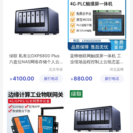
绿联 私有云DXP6800 Plus
蓝蜂物联网触摸屏一体机 工
六盘位NAS网络存储个人云
业现场远程控制上云组态监
硬盘服务器
控设备管理
北京华辰
河北蓝蜂
悦科技有
信息科技
4100.00
880.00
拨打电话
限公司
拨打电话
有限公司
￥
￥