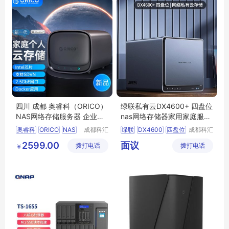
四川 成都 奥睿科（ORICO）
绿联私有云DX4600+ 四盘位
NAS网络存储服务器 企业家
nas网络存储器家用家庭服务
庭个人私有云存储 磁盘阵列R
器个人云服务升级HDMI高清
奥睿科
ORICO
NAS
成都科汇
绿联
DX4600
四盘位
成都科汇
AID硬盘柜 双盘位HS200 联
双2.5网口文件共享自动备份
科技有限
科技有限
磁盘阵列
双盘位
nas网络存储器
私有云
2599.00
面议
拨打电话
公司
拨打电话
公司
系客服有惊喜价
￥
HS200