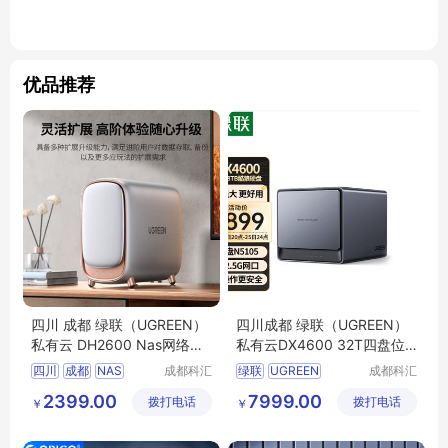
优品推荐
四川 成都 绿联（UGREEN）
四川成都 绿联（UGREEN）
私有云 DH2600 Nas网络存
私有云DX4600 32T四盘位N
储服务器 硬盘家庭个人云盘
as网络存储个人云硬盘服务
四川
成都
NAS
成都科汇
绿联
UGREEN
成都科汇
器相册备份电脑文件同步 手
科技有限
科技有限
DH2600
绿联私有云
DX4600
32T
2399.00
7999.00
拨打电话
公司
拨打电话
公司
￥
机平板扩容适用iPhone15
￥
Nas网络存储服务器
云硬盘服务器
四川成都
Nas网络存储