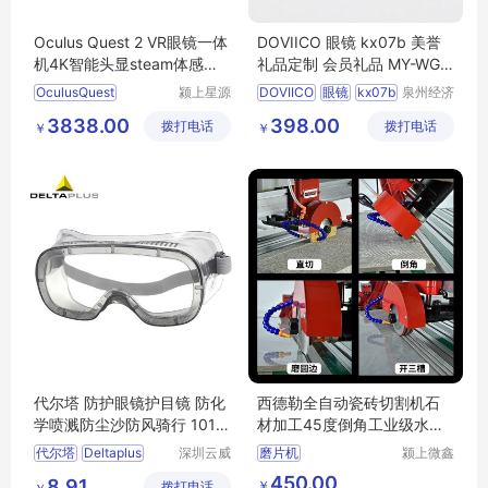
Oculus Quest 2 VR眼镜一体
DOVIICO 眼镜 kx07b 美誉
机4K智能头显steam体感游
礼品定制 会员礼品 MY-WGJ
戏3D高清设备
S-（T）-07
OculusQuest
颍上星源
DOVIICO
眼镜
kx07b
泉州经济
科技发展
技术开发
会员礼品
MY
WGJS
3838.00
398.00
拨打电话
有限公司
拨打电话
区美誉商
￥
￥
T
07
贸有限公
司
代尔塔 防护眼镜护目镜 防化
西德勒全自动瓷砖切割机石
学喷溅防尘沙防风骑行 1011
材加工45度倒角工业级水刀
25
开槽磨边
代尔塔
Deltaplus
深圳云威
磨片机
颍上微鑫
网络科技
电子商务
防护眼镜
护目镜
450.00
8.91
￥
拨打电话
有限公司
有限公司