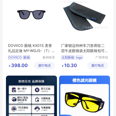
DOVIICO 眼镜 KX01S 美誉
厂家锁边特种车刀形席纹二
礼品定做 MY-WGJS-（T）-
层牛皮眼镜袋太阳眼镜包可
02
加LOGO批发
DOVIICO
眼镜
泉州经济
太阳眼镜
logo
广州市珀
技术开发
非皮具有
KX01S
礼品定做
MY
398.00
10.30
拨打电话
区美誉商
拨打电话
限公司
￥
￥
WGJS
T
02
贸有限公
司