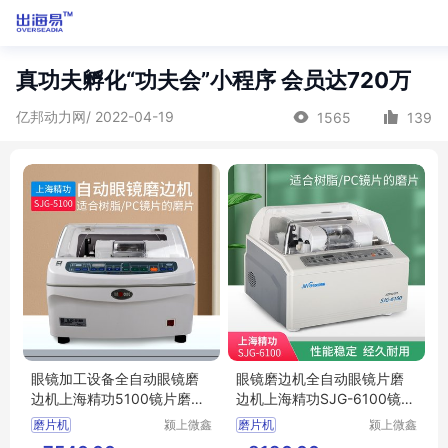
真功夫孵化“功夫会”小程序 会员达720万
亿邦动力网/ 2022-04-19
1565
139
眼镜加工设备全自动眼镜磨
眼镜磨边机全自动眼镜片磨
边机上海精功5100镜片磨边
边机上海精功SJG-6100镜片
机磨片机
磨边机磨片机
磨片机
颍上微鑫
磨片机
颍上微鑫
电子商务
电子商务