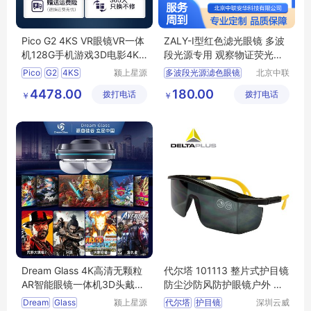
Pico G2 4KS VR眼镜VR一体
ZALY-I型红色滤光眼镜 多波
机128G手机游戏3D电影4K
段光源专用 观察物证荧光眼
家用头戴vr虚拟现实VR眼镜
镜
Pico
G2
4KS
颍上星源
多波段光源滤色眼镜
北京中联
智
科技发展
安华科技
滤光眼镜
滤色眼镜
4478.00
180.00
拨打电话
有限公司
拨打电话
有限公司
￥
￥
生物检材发现仪眼镜
多波段眼镜
Dream Glass 4K高清无颗粒
代尔塔 101113 整片式护目镜
AR智能眼镜一体机3D头戴式
防尘沙防风防护眼镜户外 黑
设备ar增强现实vr眼镜虚拟游
色 运动骑行
Dream
Glass
颍上星源
代尔塔
护目镜
深圳云威