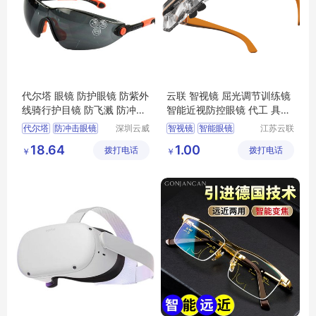
代尔塔 眼镜 防护眼镜 防紫外
云联 智视镜 屈光调节训练镜
线骑行护目镜 防飞溅 防冲击
智能近视防控眼镜 代工 具体
镜101120
洽谈
代尔塔
防冲击眼镜
深圳云威
智视镜
智能眼镜
江苏云联
网络科技
智能医疗
开车墨镜
防护眼镜
18.64
1.00
拨打电话
有限公司
拨打电话
装备有限
￥
￥
101120
公司