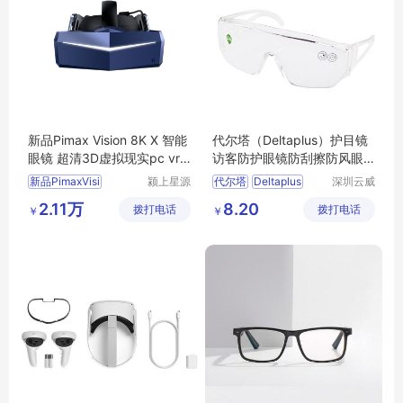
新品Pimax Vision 8K X 智能
代尔塔（Deltaplus）护目镜
眼镜 超清3D虚拟现实pc vr
访客防护眼镜防刮擦防风眼
体感游戏机
镜 101114
新品PimaxVisi
颍上星源
代尔塔
Deltaplus
深圳云威
科技发展
网络科技
护目镜
防护眼镜
2.11万
8.20
拨打电话
有限公司
拨打电话
有限公司
￥
￥
防风眼镜
101114