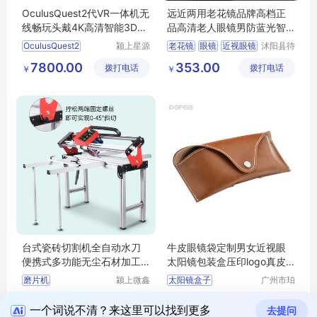
OculusQuest2代VR一体机无
远近两用老花镜品牌高档正
线畅玩头戴4K高清智能3D眼
品高清老人眼镜男防蓝光智
镜VR虚拟设备
能自动变焦光
OculusQuest2
颍上星源
老花镜
眼镜
近视眼镜
沭阳县待
科技发展
如宾亦电
老人眼镜
老花眼镜
7800.00
353.00
拨打电话
有限公司
拨打电话
子商务有
￥
￥
限公司
台式瓷砖切割机全自动水刀
牛皮眼镜袋定制男女近视眼
便携式多功能无尘石材加工
太阳镜包装盒压印logo真皮
倒角机磨边机
眼镜保护套
磨片机
颍上微鑫
太阳镜盒子
广州市珀
电子商务
非皮具有
眼睛包装盒
2775.00
41.00
￥
有限公司
拨打电话
限公司
￥
真皮眼睛保护套
一个词说不清？来这里可以找到更多
去提问