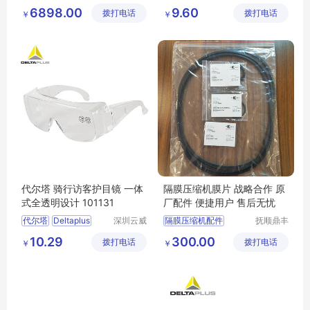
戏
科技发展
网络科技
防护眼镜
防风
6898.00
9.60
拨打电话
有限公司
拨打电话
有限公司
￥
￥
101113
代尔塔 骑行访客护目镜 一体
隔膜压缩机膜片 战略合作 原
式全透明设计 101131
厂配件 便捷用户 售后无忧
代尔塔
Deltaplus
深圳云威
隔膜压缩机配件
抚顺鼎丰
网络科技
膜片有限
护目镜
防护眼镜
压缩机配件
原厂配件
10.29
300.00
拨打电话
有限公司
拨打电话
公司
￥
￥
骑行访客
101131