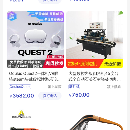
￥
防喷溅
101125
Oculus Quest2一体机VR眼
大型数控岩板倒角机45度台
镜steam头戴虚拟性游乐设备
式全自动石英石材瓷砖切割
体感游戏用品
磨边机一体机
OculusQuest
颍上星源
磨片机
颍上微鑫
科技发展
电子商务
750.00
3582.00
￥
拨打电话
有限公司
有限公司
￥