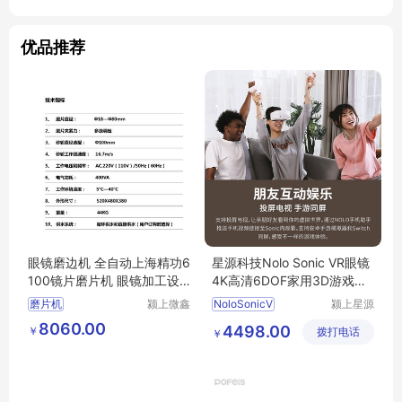
优品推荐
眼镜磨边机 全自动上海精功6
星源科技Nolo Sonic VR眼镜
100镜片磨片机 眼镜加工设
4K高清6DOF家用3D游戏电
备 配底座
影一体机
磨片机
颍上微鑫
NoloSonicV
颍上星源
电子商务
科技发展
8060.00
4498.00
￥
有限公司
拨打电话
有限公司
￥