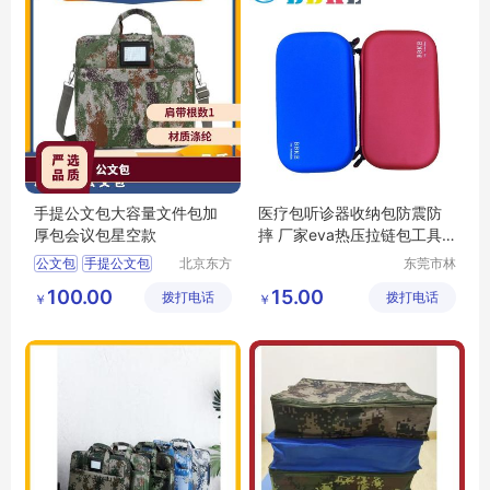
手提公文包大容量文件包加
医疗包听诊器收纳包防震防
厚包会议包星空款
摔 厂家eva热压拉链包工具
包批发
公文包
手提公文包
北京东方
东莞市林
强晟科技
泰箱包有
会议包
100.00
15.00
拨打电话
有限公司
拨打电话
限公司
￥
￥