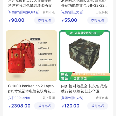
户外救援背负式大容量多用
灰色防水电脑公文包 野营必
途绳索收纳包攀岩涉水桶背
备多功能作业包 58*32*22c
包溯溪探洞包
m
水桶背包
绳索收纳包
霸州市汛
电脑包
公文包
山丘科技
辰救援装
（北京）
溯溪探洞包
防水文件包
90.00
55.00
拨打电话
备有限公
拨打电话
有限公司
￥
￥
司
G-1000 kanken no.2 Lapto
内务包 林地星空 枕头包 战备
p15寸笔记本电脑包双肩包 2
携行包 收纳包 江苏华卫
3569
G
1000kanke
颍上星源
前运包
枕头包
靖江市华
科技发展
昌安防科
江苏华卫
2398.00
120.00
拨打电话
有限公司
拨打电话
技有限公
￥
￥
司