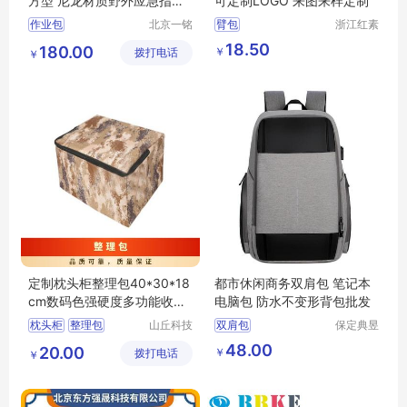
方型 尼龙材质野外应急指挥
可定制LOGO 来图来样定制
标图工具包
作业包
北京一铭
臂包
浙江红素
之都科技
实业有限
18.50
180.00
￥
拨打电话
有限公司
公司
￥
定制枕头柜整理包40*30*18
都市休闲商务双肩包 笔记本
cm数码色强硬度多功能收纳
电脑包 防水不变形背包批发
户外包
枕头柜
整理包
山丘科技
双肩包
保定典昱
（北京）
箱包制造
内务物品包
物品包
双肩包定做厂家
48.00
20.00
￥
拨打电话
有限公司
有限公司
￥
双肩包生产厂家
双肩包工厂
双肩包logo定制