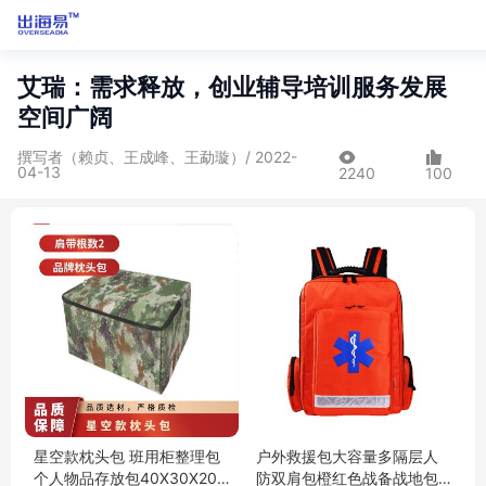
艾瑞：需求释放，创业辅导培训服务发展
空间广阔
撰写者（赖贞、王成峰、王勐璇）/ 2022-
04-13
2240
100
星空款枕头包 班用柜整理包
户外救援包大容量多隔层人
个人物品存放包40X30X20C
防双肩包橙红色战备战地包