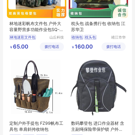
林地迷彩帆布文件包 户外大
枕头包 战备携行包 收纳包 江
容量野营多功能作业包SQ-5
苏华卫
型号
林地迷彩文件包
山丘科技
收纳包
枕头包
靖江市华
（北京）
昌安防科
迷彩文件包
文件包
江苏华卫
65.00
160.00
拨打电话
有限公司
拨打电话
技有限公
￥
￥
多功能作业包
作业包
司
定制户外手提包 FZ99帆布工
数码攀登包 进口作业器材 含
具包 单肩斜挎收纳包
主副绳保险带保护锁 户外救