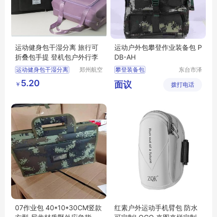
运动健身包干湿分离 旅行可
运动户外包攀登作业装备包 P
折叠包手提 登机包户外行李
DB-AH
运动健身包干湿分离
郑州航空
攀登装备包
东台市泽
港区全瑞
润船用设
旅行可折叠包手提
运动户外包
5.20
面议
￥
琦日用品
拨打电话
备有限公
登机包户外行李
攀登作业包
店
司
07作业包 40*10*30CM竖款
红素户外运动手机臂包 防水