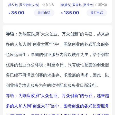
M
救生急救包
枕头包
星空款枕头包
北京东方
救援包
双肩包
救生包
广州社福
强晟科技
耐医疗器
整理包
急救包
求生包
35.00
185.00
拨打电话
有限公司
拨打电话
械有限公
￥
￥
司
导语：
为响应政府“大众创业、万众创新”的号召，越来越
多的人加入到“创业大军”当中，围绕创业的各式配套服务
也应运而生：早期的创业服务内容以硬件为主，给予创客
优厚的创业办公环境；时至今日，只有硬性配套的创业服
务已经不再满足创客的求生存、求发展的需求，因此，以
创业辅导培训服务为主的软性配套服务业日渐流行。
导语：为响应政府“大众创业、万众创新”的号召，越来越
多的人加入到“创业大军”当中，围绕创业的各式配套服务