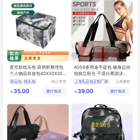
星空款枕头包 班用柜整理包
AG59多用途手提包 健身运动
个人物品存放包40X30X20C
包独立鞋仓 干湿分离游泳包
M 江苏华卫
行李包
前运包
枕头包
靖江市华
上海礼品包定制厂家
上海澳歌
昌安防科
服装服饰
江苏华卫
35.00
39.00
拨打电话
技有限公
拨打电话
有限公司
￥
￥
司