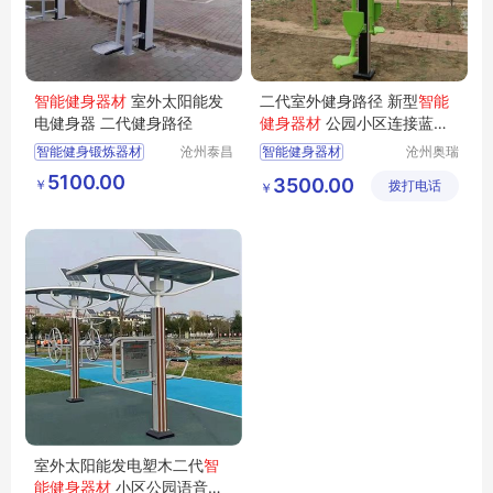
智能健身器材
室外太阳能发
二代室外健身路径 新型
智能
电健身器 二代健身路径
健身器材
公园小区连接蓝牙
听音乐
智能健身锻炼器材
沧州泰昌
智能健身器材
沧州奥瑞
体育器材
体育器材
室外太阳能发电智能健身器材
智慧健身器材
5100.00
3500.00
￥
制造有限
拨打电话
制造有限
￥
三代智慧智能健身器材
二代健身器材
公司
公司
太阳能发电健身驿站
智能健身器材厂家
二代健身器材
太阳能健身器材
室外太阳能发电塑木二代
智
能健身器材
小区公园语音播