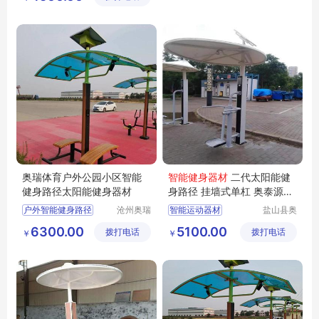
公司
公司
户外智能健身路径
健身器材
智慧健身路径厂家
奥瑞体育户外公园小区智能
智能健身器材
二代太阳能健
健身路径太阳能健身器材
身路径 挂墙式单杠 奥泰源头
工厂加工定制
户外智能健身路径
沧州奥瑞
智能运动器材
盐山县奥
体育器材
泰体育器
智能健身器材
智能体育健身器材
6300.00
5100.00
拨打电话
制造有限
拨打电话
材厂
￥
￥
户外智能健身器材
户外太阳能智能健身器材
公司
健身器材厂家
智能二代路径
智能健身路径厂家
新型智能健身器材