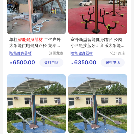
单柱
智能健身器材
二代户外
室外新型智能健身路径 公园
太阳能供电健身路径 龙泰体
小区链接蓝牙听音乐太阳能
育
健身器材
智能健身器材
沧州龙泰
智能健身器材
沧州奥瑞
体育器材
体育器材
二代户外智能健身器材
太阳能健身器材
6500.00
6350.00
拨打电话
有限公司
拨打电话
制造有限
￥
￥
太阳能景观智能健身器材厂家
智能健身路径
公司
智能健身器材厂家
二代健身器材
景观智能健身器材