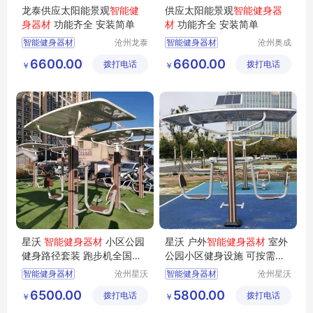
龙泰供应太阳能景观
智能健
供应太阳能景观
智能健身器
身器材
功能齐全 安装简单
材
功能齐全 安装简单
智能健身器材
沧州龙泰
智能健身器材
沧州奥成
体育器材
体育器材
二代智能健身器材
二代智能健身器材
6600.00
6600.00
拨打电话
有限公司
拨打电话
制造有限
￥
￥
太阳能景观健身器材
太阳能景观健身器材
公司
智能健身器材厂家
智能健身器材厂家
智能健身器材价格
智能健身器材价格
星沃
智能健身器材
小区公园
星沃 户外
智能健身器材
室外
健身路径套装 跑步机全国发
公园小区健身设施 可按需定
货
制
智能健身器材
沧州星沃
智能健身器材
沧州星沃
体育器材
体育器材
智能健身器材厂家
户外智能健身器材
6500.00
5800.00
拨打电话
有限公司
拨打电话
有限公司
￥
￥
智能健身器材价格
智能健身器材厂家
智能健身器材定制
智能健身器材现货