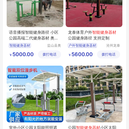
语音播报智能健身路径 小区
龙泰体育户外
智能健身器材
公园高端二代健身器材 奥泰
公园健身路径 支持定制
精选
智能健身器材
盐山县奥
户外智能健身器材
沧州龙泰
泰体育器
体育器材
小区公园高端智能健身器材
公园智能健身路径
5000.00
5600.00
拨打电话
材厂
拨打电话
有限公司
￥
￥
智能健身器材精选
智能健身器材厂家
室外智能健身器材价格
户外智能器材厂家
园林智能健身器材
公园智能健身器材
室外小区公园太阳能照明遮
公园
智能健身器材
小区太阳