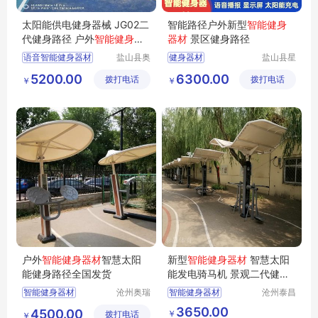
太阳能供电健身器械 JG02二
智能路径户外新型
智能健身
代健身路径 户外
智能健身器
器材
景区健身路径
材
奥泰生产
语音智能健身器材
盐山县奥
健身器材
盐山县星
泰体育器
动游乐设
JG02智能健身路径供应
健身器材厂家
5200.00
6300.00
拨打电话
材厂
拨打电话
施厂
￥
￥
小区智能健身器材
健身器材价格
智能健身路径定做
智能健身器材
户外智能健身器材
户外
智能健身器材
智慧太阳
新型
智能健身器材
智慧太阳
能健身路径全国发货
能发电骑马机 景观二代健身
路径行业
智能健身器材
沧州奥瑞
智能健身器材
沧州泰昌
体育器材
体育器材
太阳能健身器材
智慧健身器材
3650.00
4500.00
￥
拨打电话
制造有限
制造有限
￥
户外智能运动器材
智能健身路径