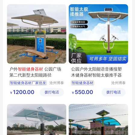
智能健身器材现货
智能健身器材定制
户外
智能健身器材
公园广场
公园户外太阳能语音播报塑
第二代新型太阳能路径
木健身器材智能太极推手器
智能健身器材厂家批发
沧州博泰
智能健身器材
沧州博泰
体育设备
体育设备
智能健身器材厂家直供
智能塑木健身器材
1200.00
550.00
拨打电话
有限公司
拨打电话
有限公司
￥
￥
智能健身器材厂家
太阳能语音播报器材
智能健身器材
户外智能健身器材
智能健身器材批发