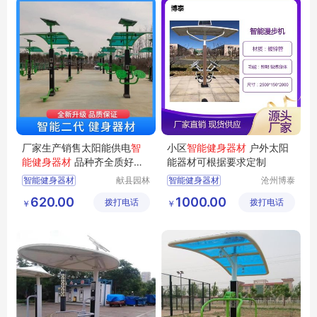
厂家生产销售太阳能供电
智
小区
智能健身器材
户外太阳
能健身器材
品种齐全质好价
能器材可根据要求定制
优 园林
智能健身器材
献县园林
智能健身器材
沧州博泰
环卫设备
体育设备
太阳能智能健身器材
太阳能健身器材
620.00
1000.00
拨打电话
有限公司
拨打电话
有限公司
￥
￥
体育健身器械
健身器材
健身路径
户外健身器材
户外健身器材