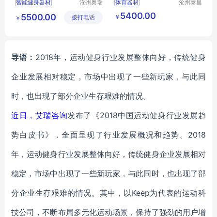
智能健身器材
沧州奥瑞
体育器材
沧州泰昌
体育器材
体育器材
膜结构健身器材
智能健身器材
5400.00
5500.00
￥
拨打电话
制造有限
制造有限
￥
膜结构智能健身器材
生产智能健身器材
公司
公司
景观健身路径
社区智能运动器材
室外健身路径
导语：
2018年，运动健身行业发展整体向好，传统健身
企业发展相对稳定，市场中出现了一些新玩家，与此同
时，也出现了部分企业生存艰难的情况。
近日，
艾瑞咨询
发布了《2018中国运动健身行业发展趋
势白皮书》，全面呈现了行业发展概况和趋势。2018
年，运动健身行业发展整体向好，传统健身企业发展相对
稳定，市场中出现了一些新玩家，与此同时，也出现了部
分企业生存艰难的情况。其中，以Keep为代表的运动科
技公司，不断布局多元化运动场景，保持了强劲的用户增