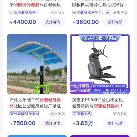
阳
智能健身器材
双位健骑机
能板自动电源可测心跳率智
能健身路径
太阳能健身器材
沧州博泰
智能健身器材生产厂家
沧州博泰
体育设备
体育设备
遮阳智能健身器材
公园智能健身器材
4400.00
3800.00
拨打电话
有限公司
拨打电话
有限公司
￥
￥
智能健身器材
智能健身器材批发厂家
双位健骑机
太阳能健身路径
照明健身器材
智能健身器材批发
户外太阳能二代
智能健身器
英吉多PP580T登山椭圆机
材
社区公园健身路径广场遮
健身房高端
智能健身器材
15.
阳棚健身器械
6寸触摸屏
室外智能健身器材
沧州奥瑞
商用椭圆机
英吉多运
体育器材
动设备发
太阳能智能健身器材
椭圆健身车
7500.00
3.65万
拨打电话
制造有限
拨打电话
展（北
￥
￥
智能健身驿站
登山椭圆机
健身器材
公司
京）有限
健身路径
智能健身器材
公司
遮阳棚智能健身器材