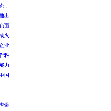
态，
推出
负面
成火
企业
“科
能力
中国
虐爆