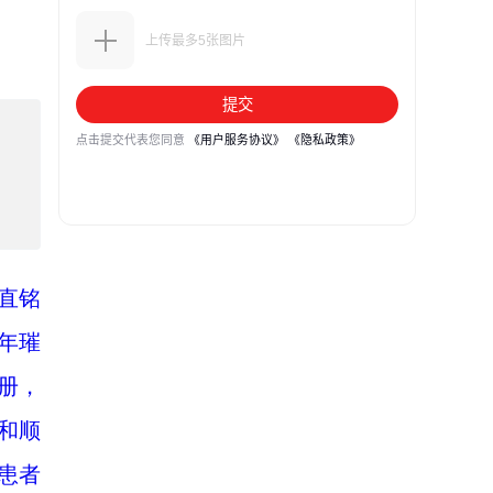
直铭
年璀
册，
和顺
患者