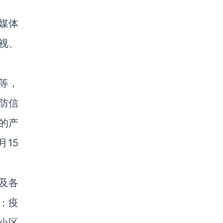
媒体
视、
等，
防信
的产
15
及各
；疫
小区