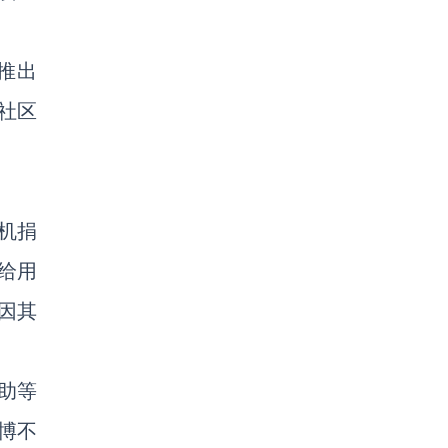
推出
力社区
机捐
给用
因其
助等
博不