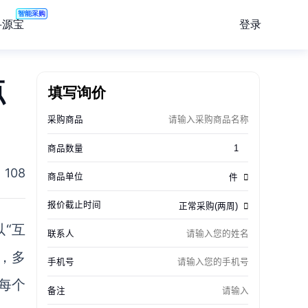
智能采购
登录
寻源宝
点
填写询价
108
“互
，多
每个