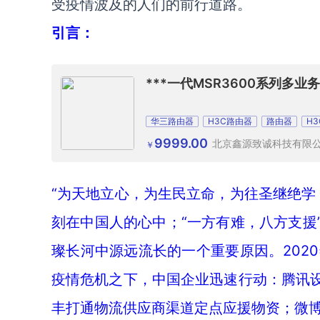
受疫情波及的人们的前行道路。
引言：
***一代MSR3600系列多
华三路由器
H3C路由器
路由器
H
9999.00
北京鑫源致诚科技有限
￥
“为天地立心，为生民立命，为往圣继绝学
刻在中国人的心中；“一方有难，八方支援
璨长河中源远流长的一个重要原因。202
疫情危机之下，中国企业迅速行动：腾讯设
丰打通物流供应商渠道定点应援物资；微