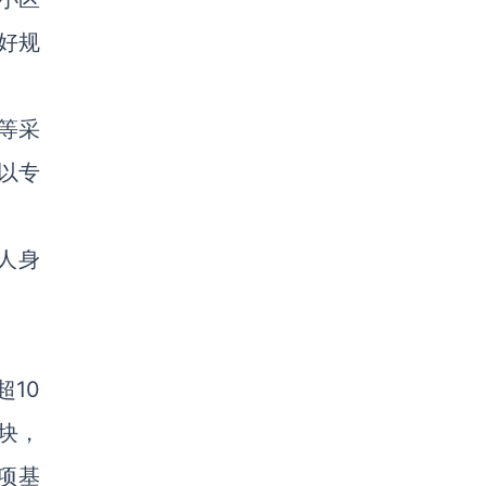
好规
等采
以专
人身
10
块，
项基