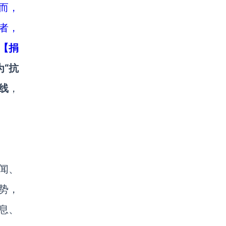
而，
者，
【捐
“抗
线
，
闻、
势，
息、