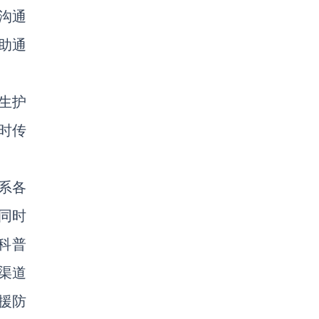
沟通
助通
生护
时传
系各
同时
科普
渠道
援防