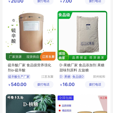
20.00
7.00
拨打电话
有限公司
拨打电话
有限公司
￥
￥
蛋白糖厂家
山梨糖醇价格
蛋白糖报价
山梨糖醇用途
蛋白糖价格
食用山梨糖醇
硫辛酸厂家 食品级营养强化
D-果糖厂家 食品添加剂 果糖
剂α-硫辛酸
甜味剂原料 左旋糖
硫辛酸生产厂家
江苏东聚
D
果糖
食品级D
郑州裕和
生物科技
食品添加
硫辛酸用途
果糖厂家
540.00
16.00
拨打电话
有限公司
拨打电话
剂有限公
￥
￥
食品级硫辛酸厂家
果糖生产厂家
左旋糖
司