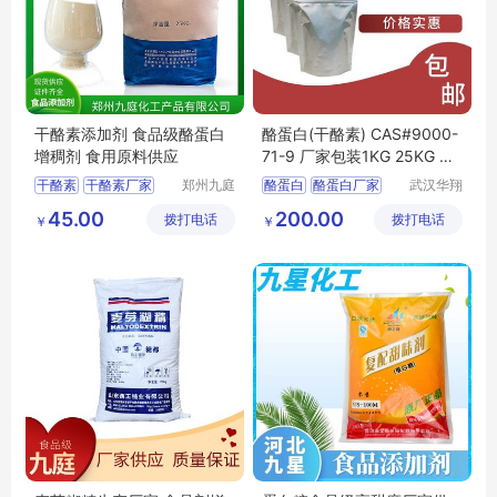
干酪素添加剂 食品级酪蛋白
酪蛋白(干酪素) CAS#9000-
增稠剂 食用原料供应
71-9 厂家包装1KG 25KG 样
品可售
干酪素
干酪素厂家
郑州九庭
酪蛋白
酪蛋白厂家
武汉华翔
化工产品
科洁生物
干酪素食品级
45.00
200.00
拨打电话
有限公司
拨打电话
技术有限
￥
￥
干酪素用途
公司
干酪素价格