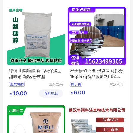
司
植脂末用途
绿健 山梨糖醇 食品级保湿型
棉子糖512-69-6袋装 可拆分
甜味剂 颗粒/粉末型
1kg25kg食品级原料99%含
量
山梨糖醇
山东爱采
棉子糖
武汉沃轩
生物科技
科技有限
山梨糖醇厂家
6.00
10.00
￥
拨打电话
有限公司
公司
￥
山梨糖醇生产厂家
山梨糖醇价格
绿健山梨糖醇