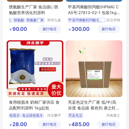
胱氨酸生产厂家 食品级L-胱
甲基丙烯酸羟丙酯(HPMA) C
氨酸营养强化剂原料
AS号:27813-02-1 包装1kg 2
5kg
L
胱氨酸
胱氨酸厂家
郑州九庭
甲基丙烯酸羟丙酯生产厂家
武汉华翔
化工产品
科洁生物
胱氨酸食品级
90.00
300.00
拨打电话
有限公司
拨打电话
技术有限
￥
￥
胱氨酸原料
公司
胱氨酸价格
食用植脂末 奶精厂家供应 食
亮蓝色淀生产厂家 低/中/高
品配料剂原料 1kg起批
浓度 食品级 着色剂 康之旺生
物 1kg包邮
植脂末
食品级植脂末
河北鹏宇
亮蓝色淀
河南康之
生物科技
旺生物科
植脂末价格
亮蓝色淀生产厂家
28.00
485.00
拨打电话
有限公司
拨打电话
技有限公
￥
￥
植脂末厂家