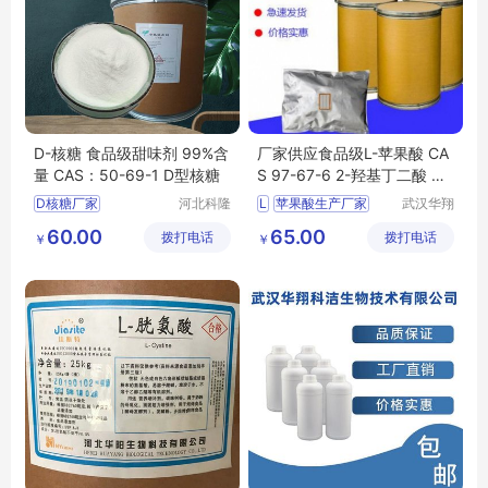
D-核糖 食品级甜味剂 99%含
厂家供应食品级L-苹果酸 CA
量 CAS：50-69-1 D型核糖
S 97-67-6 2-羟基丁二酸 酸
味剂
D核糖厂家
河北科隆
L
苹果酸生产厂家
武汉华翔
多生物科
科洁生物
D核糖生产厂家
苹果酸厂家
60.00
65.00
拨打电话
技有限公
拨打电话
技术有限
￥
￥
食品级D核糖
苹果酸价格
司
公司
D核糖价格
D核糖