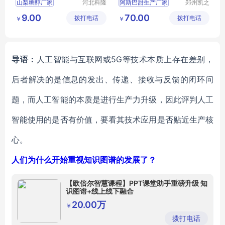
山梨糖醇厂家
河北科隆
阿斯巴甜生产厂家
郑州凯之
多生物科
裕食品添
山梨糖醇生产厂家
阿斯巴甜厂家
9.00
70.00
拨打电话
技有限公
拨打电话
加剂有限
￥
￥
食品级山梨糖醇
食品级阿斯巴甜厂家
司
公司
山梨糖醇价格
山梨糖醇
导语：
人工智能与互联网或5G等技术本质上存在差别，
后者解决的是信息的发出、传递、接收与反馈的闭环问
题，而人工智能的本质是进行生产力升级，因此评判人工
智能使用的是否有价值，要看其技术应用是否贴近生产核
心。
人们为什么开始重视知识图谱的发展了？
【欧倍尔智慧课程】PPT课堂助手重磅升级 知
识图谱+线上线下融合
20.00万
￥
拨打电话