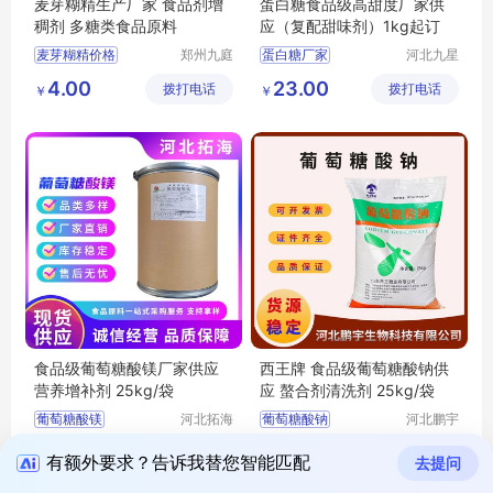
麦芽糊精生产厂家 食品剂增
蛋白糖食品级高甜度厂家供
稠剂 多糖类食品原料
应（复配甜味剂）1kg起订
麦芽糊精价格
郑州九庭
蛋白糖厂家
河北九星
化工产品
化工产品
麦芽糊精厂家
蛋白糖食品级
4.00
23.00
拨打电话
有限公司
拨打电话
有限公司
￥
￥
麦芽糊精食品级
蛋白糖价格
麦芽糊精原料
蛋白糖用途
麦芽糊精用途
蛋白糖甜味剂
食品级葡萄糖酸镁厂家供应
西王牌 食品级葡萄糖酸钠供
营养增补剂 25kg/袋
应 螯合剂清洗剂 25kg/袋
葡萄糖酸镁
河北拓海
葡萄糖酸钠
河北鹏宇
生物科技
生物科技
食品级葡萄糖酸镁
食品级葡萄糖酸钠
28.00
6.00
拨打电话
有限公司
拨打电话
有限公司
￥
￥
葡萄糖酸镁厂家
葡萄糖酸钠厂家
有额外要求？告诉我替您智能匹配
去提问
葡萄糖酸镁价格
葡萄糖酸钠价格