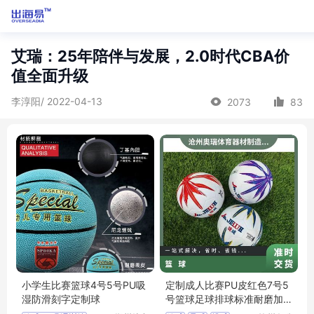
艾瑞：25年陪伴与发展，2.0时代CBA价
值全面升级
李淳阳/ 2022-04-13
2073
83
小学生比赛篮球4号5号PU吸
定制成人比赛PU皮红色7号5
湿防滑刻字定制球
号篮球足球排球标准耐磨加
印logo