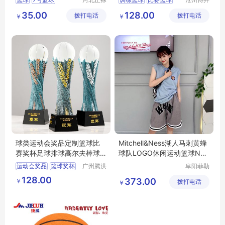
教学设备
体育器材
儿童篮球
中小学篮球
35.00
128.00
拨打电话
制造有限
拨打电话
有限公司
￥
￥
儿童耐磨篮球
公司
球类运动会奖品定制篮球比
Mitchell&Ness湖人马刺黄蜂
赛奖杯足球排球高尔夫棒球
球队LOGO休闲运动篮球NBA
比赛奖座
背心男女
运动会奖品
篮球奖杯
广州腾洪
阜阳菲勒
工艺品有
科技有限
足球奖杯
网球奖杯
128.00
373.00
￥
限公司
拨打电话
公司
￥