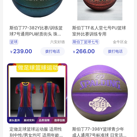
斯伯丁77-382Y比赛/训练篮
斯伯丁TF名人堂七号PU篮球
球7号通用PU材质街头 珠光
室外比赛训练专用
绿
篮球
六安好德
斯伯丁篮球七号
金牛区金
商贸有限
梦体育用
TF系列耐磨官方
239.00
266.00
拨打电话
公司
拨打电话
品销售部
￥
￥
成人学生室外比赛篮球
训练专用篮球
篮球价格
定做足球篮球运动服 适用性
斯伯丁77-398Y篮球青少年
别中性/男女均可 适用年龄段
成人通用7号标准球 日常活动