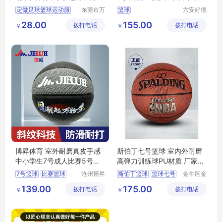
成年
球灰紫色
定做足球篮球运动服
东莞市万
篮球
六安好德
江上宝制
商贸有限
28.00
155.00
拨打电话
衣厂
拨打电话
公司
￥
￥
博昇体育 室外耐磨真皮手感
斯伯丁七号篮球 室内外耐磨
中小学生7号成人比赛5号篮
高弹力训练球PU材质 厂家批
球
发
7号篮球
比赛篮球
沧州博昇
斯伯丁篮球
篮球七号
金牛区金
体育器材
梦体育用
中学篮球
小学篮球
七号篮球
真皮篮球
139.00
175.00
拨打电话
有限公司
拨打电话
品销售部
￥
￥
训练篮球