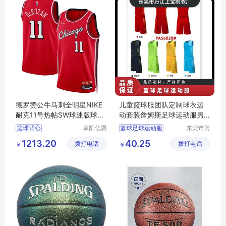
德罗赞公牛马刺全明星NIKE
儿童篮球服团队定制球衣运
耐克11号热帖SW球迷版球衣
动套装詹姆斯足球运动服男
篮球背心
女儿童套装夏
篮球背心
阜阳亿恩
篮球足球运动服
东莞市万
仪器设备
江上宝制
篮球背心行情
球衣
1213.20
40.25
拨打电话
有限公司
拨打电话
衣厂
￥
￥
篮球背心厂家直销
篮球背心图片