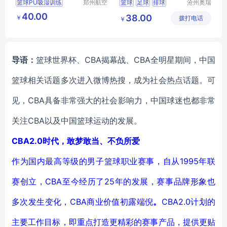
篮球PU吸湿训练
郑州航空
篮球
足球
排球
沧州奥瑞
港区芙乐
体育器材
篮球4号5号
刻字篮球
比赛专用篮球
40.00
38.00
￥
鑫日用百
拨打电话
制造有限
￥
小学生比赛篮球
学校专用足球
货店
公司
导语：
篮球世界杯、CBA揭幕战、CBA全明星期间，中国
篮球相关话题多次进入微博热搜，成为社会热点话题。可
见，CBA具备非常强大的社会影响力，中国球迷也都非常
关注CBA以及中国篮球运动的发展。
CBA2.0
时代，敢梦敢当、不负所爱
作为国内最高等级的男子篮球职业赛事，自从1995年联
赛创立，CBA至今经历了25年的发展，赛事品牌形象也
多次发生变化，CBA商业价值初露端倪
。
CBA2.0计划的
主要工作目标，即重点打造更精彩的赛事产品，提供更贴