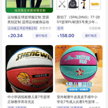
运动服足球篮球服定制 货源
斯伯丁（SPALDING）77-29
类别定制 适用运动健身运动
0Y篮球PU材质5号青少年通
用球
运动服足球篮球服定制
东莞市万
篮球
六安好德
江上宝制
商贸有限
20.34
158.00
拨打电话
衣厂
拨打电话
公司
￥
￥
中小学训练耐磨儿童7号篮球
室外耐磨牛皮真皮手感中小
正禄教学库存充足
学生7号成人比赛5号篮球 学
校体育器材
篮球
7号篮球
河北正禄
训练篮球
比赛篮球
沧州博昇