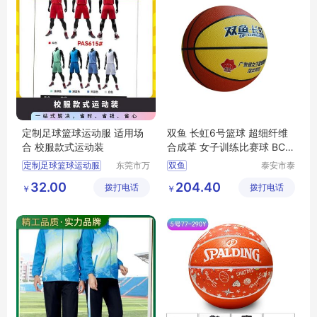
定制足球篮球运动服 适用场
双鱼 长虹6号篮球 超细纤维
合 校服款式运动装
合成革 女子训练比赛球 BC6
00A-6号球
定制足球篮球运动服
东莞市万
双鱼
泰安市泰
江上宝制
山区安美
32.00
204.40
拨打电话
衣厂
拨打电话
瑞特健身
￥
￥
器材有限
公司