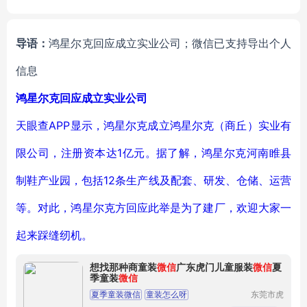
ck, Hollow Brick Machinery
1-2 People 5.5KW 0.9T
导语：
鸿星尔克回应成立实业公司；微信已支持导出个人
信息
鸿星尔克回应成立实业公司
天眼查APP显示，鸿星尔克成立鸿星尔克（商丘）实业有
限公司，注册资本达1亿元。据了解，鸿星尔克河南睢县
制鞋产业园，包括12条生产线及配套、研发、仓储、运营
等。对此，鸿星尔克方回应此举是为了建厂，欢迎大家一
起来踩缝纫机。
想找那种商童装
微信
广东虎门儿童服装
微信
夏
季童装
微信
夏季童装微信
童装怎么呀
东莞市虎
门转转服