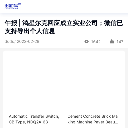
午报 | 鸿星尔克回应成立实业公司；微信已
支持导出个人信息
dudu/ 2022-02-28
1642
147
Automatic Transfer Switch,
Cement Concrete Brick Ma
CB Type, NDQ2A-63
king Machine Paver Beautif
ul Hollow Solid Standard Bri