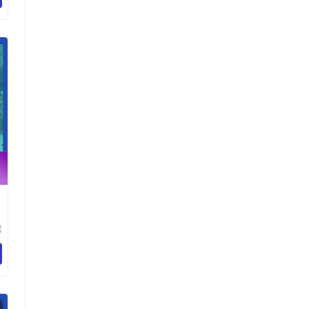
翼
程
司