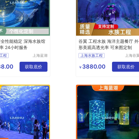
安全性能稳定 深海水族馆
谷翼 工程水族 海洋主题餐厅 外
率 24小时服务
形美观高透光率 可来图定制
工程
上海蓝湖
上海水族工程
上海谷
水族工程
水族工
程公司
工程水族馆
有限公司
有限公
8.00
3880.00
族工程
获取底价
水族工程公司
获取底价
￥
程
水族工程施工
洋水族馆
水族工程设计施工