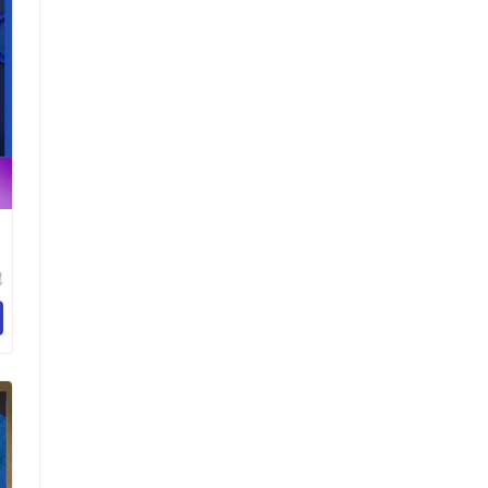
翼
程
司