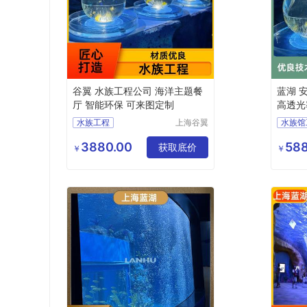
谷翼 水族工程公司 海洋主题餐
蓝湖 
厅 智能环保 可来图定制
高透光
水族工程
上海谷翼
水族馆
水族工程
水族工程施工
水族工
有限公司
3880.00
588
水族工程建造
获取底价
酒店水
￥
￥
水族馆工程
水族工
工程水族馆
上海海