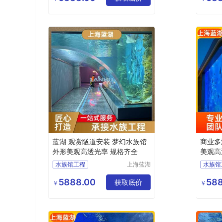
上海海洋水族馆
水族工
深海水族馆
海洋水
蓝湖 观赏隧道安装 梦幻水族馆
商业多
外形美观高透光率 规格齐全
美观高
水族馆工程
上海蓝湖
水族馆
水族工程
大型水族工程
水族工
有限公司
5888.00
588
水族工程
上海水族馆
获取底价
水族工
￥
￥
海洋水族馆
水族工
水族工