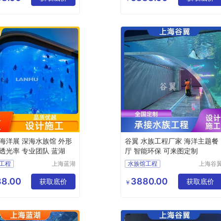
程设计施工
梦幻水族馆
族馆
海洋展 深海水族馆 外形
谷翼 水族工程厂家 海洋主题餐
透光率 专业团队 蓝湖
厅 智能环保 可来图定制
工程
上海蓝湖
水族馆工程
上海谷
水族工程
水族工
程公司
上海水族工程
有限公司
有限公
8.00
3880.00
程修建
获取底价
大型水族工程
获取底价
￥
程
水族工程公司
程设计施工