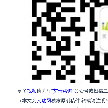
更多
视频
请关注“
艾瑞咨询
”公众号或扫描
（本文为
艾瑞网
独家原创稿件 转载请注明