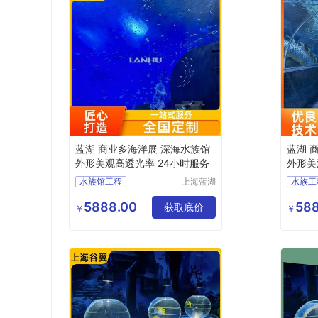
蓝湖 商业多海洋展 深海水族馆
蓝湖 
外形美观高透光率 24小时服务
外形美
水族馆工程
上海蓝湖
水族工
水族工程
大型水族工程
水族工
有限公司
5888.00
588
上海水族馆
获取底价
水族工
￥
￥
海洋水族馆
上海水
梦幻水族馆
梦幻水