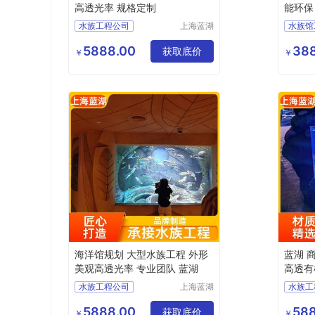
高透光率 规格定制
能环保
水族工程公司
上海蓝湖
水族馆
水族工程
水族工程设计
大型水
有限公司
5888.00
388
酒店水族工程
获取底价
水族工
￥
￥
上海水族馆
上海水
海洋水族馆
海洋馆规划 大型水族工程 外形
蓝湖 
美观高透光率 专业团队 蓝湖
高透有
水族工程公司
上海蓝湖
水族工
水族工程
水族工程设计
酒店水
有限公司
5888.00
588
水族工程
获取底价
水族工
￥
￥