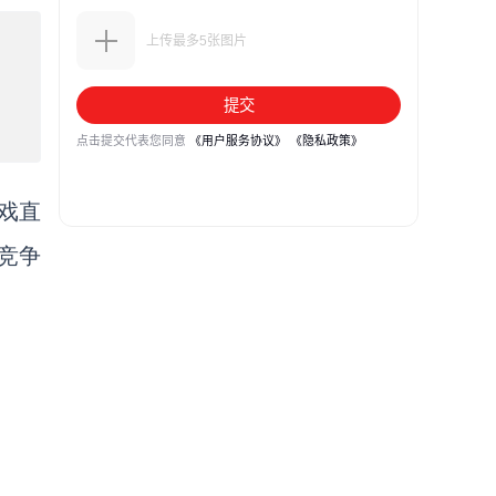
戏直
竞争