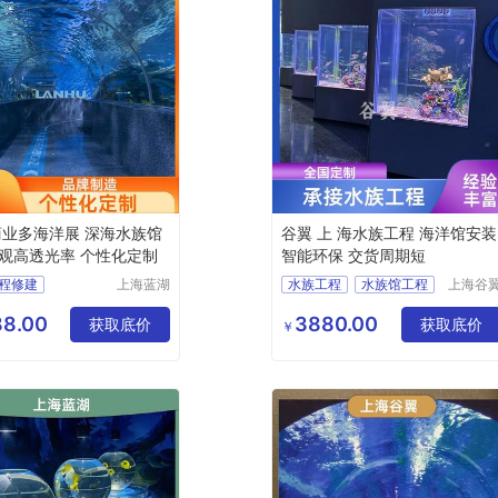
商业多海洋展 深海水族馆
谷翼 上 海水族工程 海洋馆安装
观高透光率 个性化定制
智能环保 交货周期短
程修建
上海蓝湖
水族工程
水族馆工程
上海谷
水族工程
水族工
程
水族工程公司
有限公司
有限公
8.00
3880.00
程设计施工
获取底价
水族工程施工
获取底价
￥
族馆
上海水族馆定制
族馆