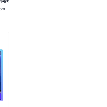
本网站
om，