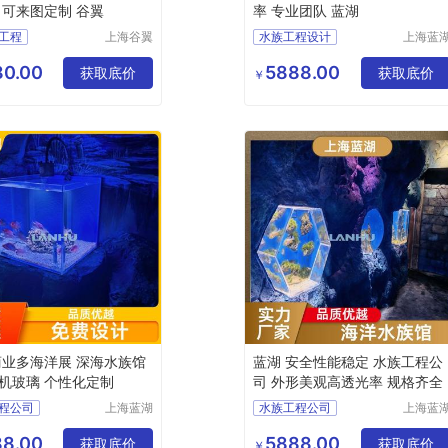
 可来图定制 谷翼
率 专业团队 蓝湖
工程
上海谷翼
水族工程设计
上海蓝
水族工程
水族工
族工程
水族工程施工
有限公司
有限公
0.00
5888.00
程建造
获取底价
水族工程
深海水族馆
获取底价
￥
族馆定制
上海水族馆工程
商业多海洋展 深海水族馆
蓝湖 安全性能稳定 水族工程公
机玻璃 个性化定制
司 外形美观高透光率 规格齐全
程公司
上海蓝湖
水族工程公司
上海蓝
水族工程
水族工
族工程
大型水族工程
有限公司
有限公
8.00
5888.00
程
获取底价
水族工程
上海水族馆
获取底价
￥