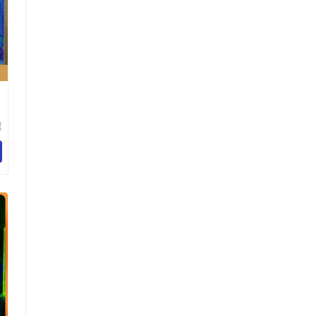
翼
程
司