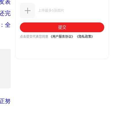
友表
还完
：全
正努