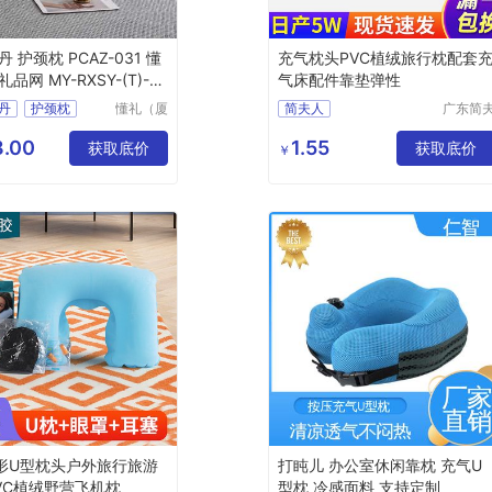
 护颈枕 PCAZ-031 懂
充气枕头PVC植绒旅行枕配套
品网 MY-RXSY-(T)-16
气床配件靠垫弹性
丹
护颈枕
懂礼（厦
简夫人
广东简
门）供应
人家纺
031
链有限公
限公司
.00
1.55
品网
MY
获取底价
获取底价
￥
司
T
169
形U型枕头户外旅行旅游
打盹儿 办公室休闲靠枕 充气U
VC植绒野营飞机枕
型枕 冷感面料 支持定制