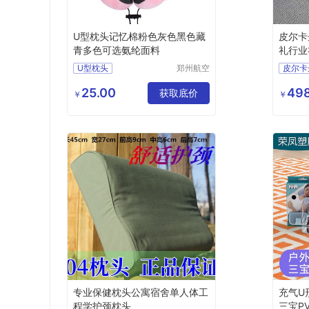
U型枕头记忆棉粉色灰色黑色藏
皮尔卡丹
青多色可选氨纶面料
礼行业礼
9
U型枕头
郑州航空
皮尔卡
港区芙乐
PCAZ
鑫日用百
25.00
498
获取底价
行业礼
￥
￥
货店
RXSY
专业保健枕头公寓宿舍单人体工
充气U
程学护颈枕头
三宝P