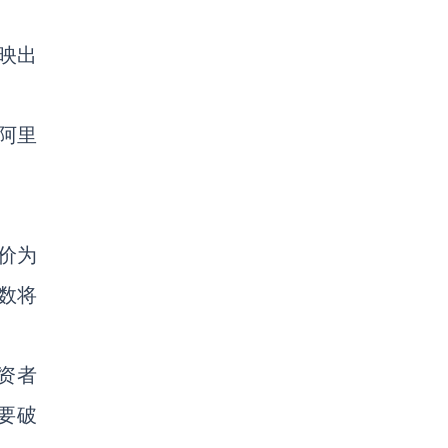
映出
。阿里
价为
数将
资者
要破