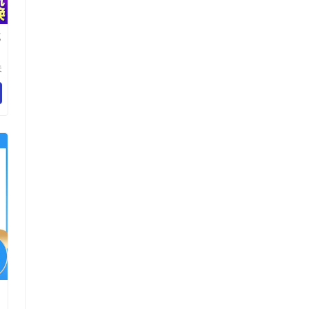
充
夫
有