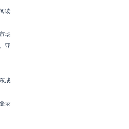
子阅读
市场
。亚
东成
。
登录