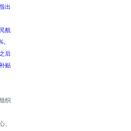
指出
民航
%。
日之后
补贴
组织
心、