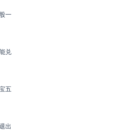
股一
能兑
宝五
退出