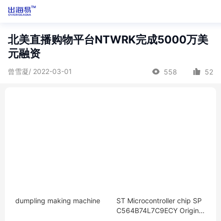
北美直播购物平台NTWRK完成5000万美
元融资
曾雪凝/ 2022-03-01
558
52
dumpling making machine
ST Microcontroller chip SP
C564B74L7C9ECY Original
MCU encapsulation：LQFP