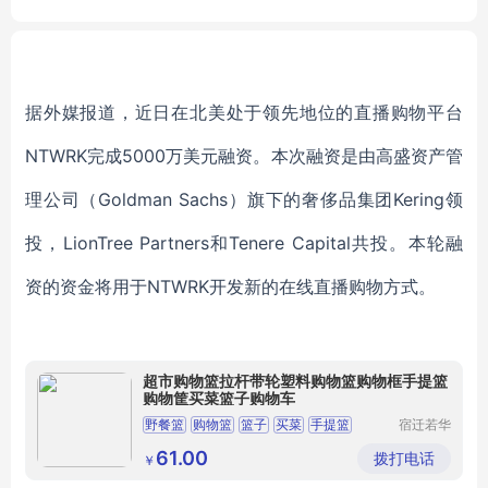
-176(24x24)
据外媒报道，近日在北美处于领先地位的直播购物平台
NTWRK完成5000万美元融资。本次融资是由高盛资产管
理公司（Goldman Sachs）旗下的奢侈品集团Kering领
投，LionTree Partners和Tenere Capital共投。本轮融
资的资金将用于NTWRK开发新的在线直播购物方式。
超市购物篮拉杆带轮塑料购物篮购物框手提篮
购物筐买菜篮子购物车
野餐篮
购物篮
篮子
买菜
手提篮
宿迁若华
信息科技
有限公司
61.00
拨打电话
￥