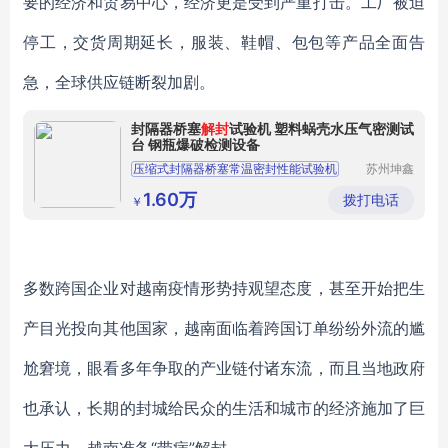
要的经济和贸易中心，经济更是受到严重打击。工厂被迫
停工，交货周期延长，服装、鞋帽、包包等产品全面告
急，全球供应链断裂加剧。
封隔器桥塞
解封
试验机 塑料蜗壳水压气密测试
台 钢瓶爆破检测设备
压缩式封隔器桥塞常温密封性能试验机
苏州坤鑫
流体设备
扩张式封隔器桥塞高温密封性能试验机
有限公司
1.60万
拨打电话
￥
自膨胀封隔器桥塞性能试验机
铸造蜗壳气密泄露试验机
钢瓶外测法水压试验机
多数跨国企业对越南疫情形势持观望态度，甚至开始把生
产目光投向其他国家，越南面临着跨国订单纷纷外流的尴
尬窘境，眼看多年争取的产业链付诸东流，而且当地政府
也承认，长期的封城给民众的生活和城市的经济施加了巨