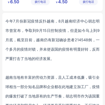
6.50
4.50
拨打电话
有限公司
拨打电话
有限公司
￥
￥
消毒洗手液
消毒洗手液
洗手液厂家
抑菌洗手液
医用洗手液
今年
7月份新冠疫情反扑越南，8月越南经济中心胡志明
市曾宣布，争取到9月15日控制疫情，但是如今马上到9
月底，截至目前，越南仍有新冠确诊患者214548例，一
个多月的疫情封锁，并未使该国的疫情有明显好转，反而
严重打击了当地的经济发展。
越南当地有丰富的劳动力资源，且人工成本低廉，吸引全
球相当一部分知名品牌和企业都在此地建立加工厂，疫情
的爆发打破了当地原有的生产节奏，胡志明市作为该国重