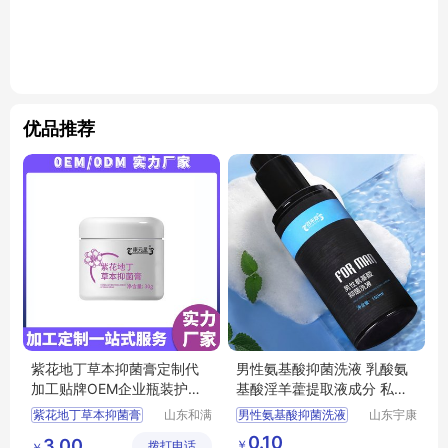
优品推荐
紫花地丁草本抑菌膏定制代
男性氨基酸抑菌洗液 乳酸氨
加工贴牌OEM企业瓶装护理
基酸淫羊藿提取液成分 私处
凝胶生产odm厂
抑菌产品
紫花地丁草本抑菌膏
山东和满
男性氨基酸抑菌洗液
山东宇康
堂生物科
莱生物科
乳酸氨基酸淫羊藿提取液成分
0.10
3.00
￥
拨打电话
技有限公
技有限公
￥