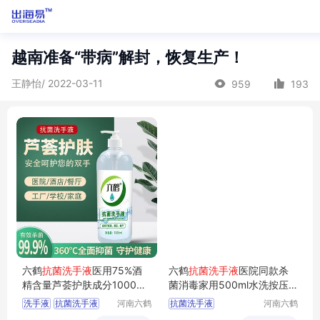
越南准备“带病”解封，恢复生产！
王静怡/ 2022-03-11
959
193
六鹤
抗菌洗手液
医用75%酒
六鹤
抗菌洗手液
医院同款杀
精含量芦荟护肤成分1000ml
菌消毒家用500ml水洗按压
大容量供医院
抑菌现货速发
洗手液
抗菌洗手液
河南六鹤
抗菌洗手液
河南六鹤
药业集团
药业集团
洗手液医用
抗菌消毒洗手液