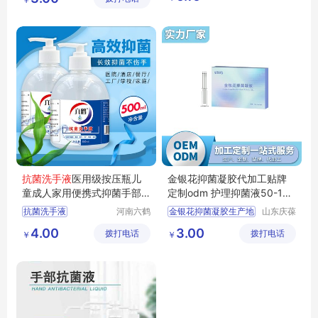
淫羊藿提取液成分
司
司
氨基酸抑菌洗液
私处抑菌产品
抗菌洗手液
医用级按压瓶儿
金银花抑菌凝胶代加工贴牌
童成人家用便携式抑菌手部
定制odm 护理抑菌液50-100
消毒液
工厂价
ml生产代工OEM
抗菌洗手液
河南六鹤
金银花抑菌凝胶生产地
山东庆葆
药业集团
堂生物科
医用洗手液
金银花抑菌凝胶生产厂家
4.00
3.00
拨打电话
有限公司
拨打电话
技有限公
￥
￥
消毒洗手液
金银花抑菌凝胶厂家直发
司
抑菌洗手液
金银花抑菌凝胶源头工厂
杀菌洗手液
金银花抑菌凝胶批发地