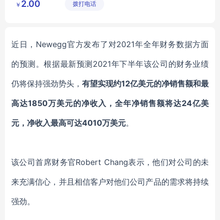
2.00
拨打电话
镇锦厦社
￥
区锦新街
5巷2号
近日，
Newegg官方发布了对2021年全年财务数据方面
的预测。根据最新预测
2021年下半年
该公司
的财务业绩
仍
将保持强劲
势头，
有望
实现约
12亿美元的净销售额和
最
高达
1850万美元的净收入
，
全年净销售额将达
24亿美
元，净收入最高可达4010万美元
。
该公司
首席财务官
Robert Chang
表示，他们
对
公司的
未
来
充满信心，并且相信
客户对
他们公司
产品的需求将持续
强劲
。