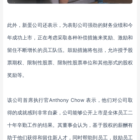
此外，新蛋公司还表示，
为表彰公司强劲的财务业绩和
今
年
成功上市，正在考虑采取各种补偿措施来奖励、激励和
留住不断增长的员工队伍。
鼓励措施将包括，
允许授予股
票期权、限制性股票、限制性股票单位和其他形式的股权
奖励
等
。
该
公司首席执行官
Anthony Chow 表示
，
他们对公司取
得的成就感到
非常自豪
，
公司能够
公开上市是
全体
员工二
十年辛勤工作的结
果
。
其
董事会认为，基于股权的薪酬有
助于
他们
获得和留住新人才，同时帮助
到
员工，
鼓励员工