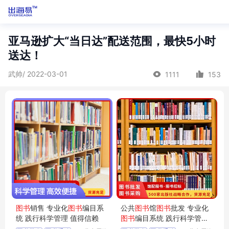
亚马逊扩大“当日达”配送范围，最快5小时
送达！
武帅/ 2022-03-01
1111
153
图书
销售 专业化
图书
编目系
公共
图书
馆
图书
批发 专业化
统 践行科学管理 值得信赖
图书
编目系统 践行科学管理
值得信赖