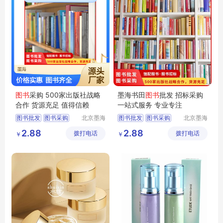
图书
采购 500家出版社战略
墨海书田
图书
批发 招标采购
合作 货源充足 值得信赖
一站式服务 专业专注
图书批发
图书采购
北京墨海
图书批发
图书采购
北京墨海
书田文化
书田文化
馆配图书
图书招标
馆配图书
图书招标
2.88
2.88
拨打电话
有限公司
拨打电话
有限公司
￥
￥
图书
图书