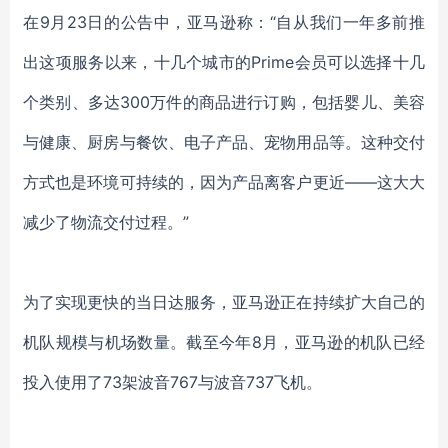
在
9月23日的公告中，
亚马逊
称
：
“自从我们一年多前推
出这项服务以来，十几个城市的Prime会员可以
选择
十几
个类别
、
多达
300万件
的
商品进行订购，包括婴儿、美容
与健康、厨房与餐饮、电子产品、宠物用品等。这
种
交付
方式
也是环境可持续的，因为产品离客户更近
——
这
大大
减少了物流交付过程。
”
为了实现更快的当日达服务，亚马逊正在持续扩大自己的
机队规模与机场数量。截至今年
8月，亚马逊的机队已经
投入使用了73架波音767与波音737飞机。