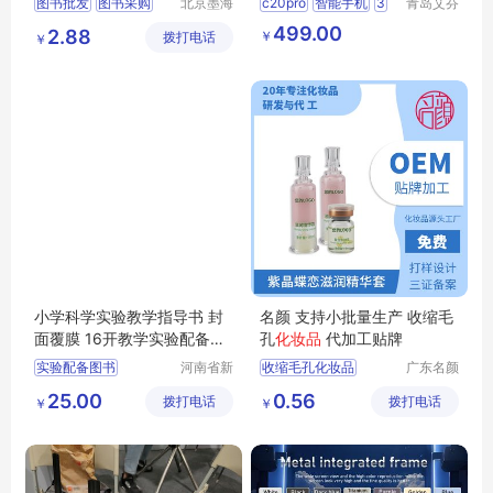
图书批发
图书采购
北京墨海
c20pro
智能手机
3
青岛艾芬
书田文化
特工贸有
馆配图书
图书招标
64
6
53
499.00
2.88
￥
拨打电话
有限公司
限公司
￥
图书价格
小学科学实验教学指导书 封
名颜 支持小批量生产 收缩毛
面覆膜 16开教学实验配备
图
孔
化妆品
代加工贴牌
书
教学
图书
实验配备图书
河南省新
收缩毛孔化妆品
广东名颜
乡市红旗
化妆品有
小学图书
指导书图书
化妆品贴牌加工
25.00
0.56
拨打电话
区工业园
拨打电话
限公司
￥
￥
科学图书
教学图书
化妆品OEM
道清路8
化妆品OEM贴牌
号
化妆品贴牌