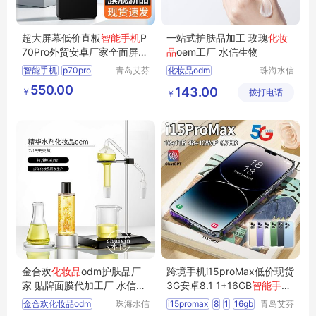
超大屏幕低价直板
智能手机
P
一站式护肤品加工 玫瑰
化妆
70Pro外贸安卓厂家全面屏批
品
oem工厂 水信生物
发现货
智能手机
p70pro
青岛艾芬
化妆品odm
珠海水信
特工贸有
生物科技
化妆品护肤品厂家
550.00
143.00
￥
限公司
拨打电话
有限公司
￥
化妆品研发
加工生产护肤品
水信生物
金合欢
化妆品
odm护肤品厂
跨境手机i15proMax低价现货
家 贴牌面膜代加工厂 水信生
3G安卓8.1 1+16GB
智能手机
物
6.53寸代发
金合欢化妆品odm
珠海水信
i15promax
8
1
16gb
青岛艾芬
生物科技
特工贸有