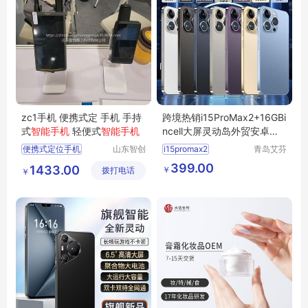
zc1手机 便携式定 手机 手持
跨境热销i15ProMax2+16GBi
式
智能手机
轻便式
智能手机
ncell大屏灵动岛外贸安卓
智
能手机
便携式定位手机
山东智创
i15promax2
青岛艾芬
重工科技
特工贸有
手持式智能手机
16gbincell
智能手机
399.00
1433.00
￥
拨打电话
有限公司
限公司
￥
轻便式智能手机