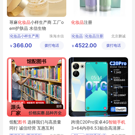
荨麻
化妆品
小样生产商 工厂o
化妆品
注册
em护肤品 水信生物
化妆品小样生产商
珠海水信
化妆品
化妆品注册
北京鹏诚
生物科技
迅捷信息
广东化妆品oem厂家
进口化妆品备案
366.00
4522.00
拨打电话
有限公司
拨打电话
咨询有限
￥
￥
化妆品生产厂址
公司
珠海化妆品oem
工厂oem护肤品
馆配
图书
选择我们与高质量
跨境C20Pro安卓4G
智能手机
同行 诚信经营 互惠互利
3+64内存6.53贴合高清屏2
4新款外贸手机