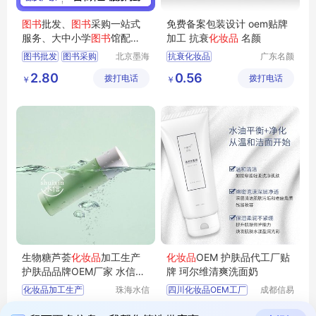
图书
批发、
图书
采购一站式
免费备案包装设计 oem贴牌
服务、大中小学
图书
馆配
加工 抗衰
化妆品
名颜
书、
图书
馆投标
图书批发
图书采购
北京墨海
抗衰化妆品
广东名颜
书田文化
化妆品有
图书馆配
馆配图书
化妆品OEM
2.80
0.56
拨打电话
有限公司
拨打电话
限公司
￥
￥
化妆品OEM贴牌
护肤品代加工
护肤品OEM
生物糖芦荟
化妆品
加工生产
化妆品
OEM 护肤品代工厂贴
护肤品品牌OEM厂家 水信生
牌 珂尔维清爽洗面奶
物
化妆品加工生产
珠海水信
四川化妆品OEM工厂
成都信易
生物科技
凯威医疗
化妆品oem代加工代工
化妆品OEM工厂
321.00
134.00
拨打电话
有限公司
拨打电话
器械有限
￥
￥
芦荟加工化妆品厂家
护肤品代加工