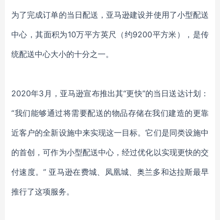
为了
完成
订单
的当日配送
，亚马逊
建设并
使用
了
小型
配送
中心，其面积为
10万
平方英尺
（
约
9200平方米）
，是传
统
配送
中心大小的
十分之一
。
2020年3月，亚马逊宣布
推出
其
“更快”的当日送达计划：
“我们能够通过将需要
配送
的物品存储在我们建造的更靠
近客户的全新设施中来实现这一目标。
它们
是同类
设施
中
的首创，可作为小型
配送
中心，经过优化以实现更快的交
付速度。
”
亚马逊
在费城、凤凰城、奥兰多和达拉斯
最早
推行了这项
服务。