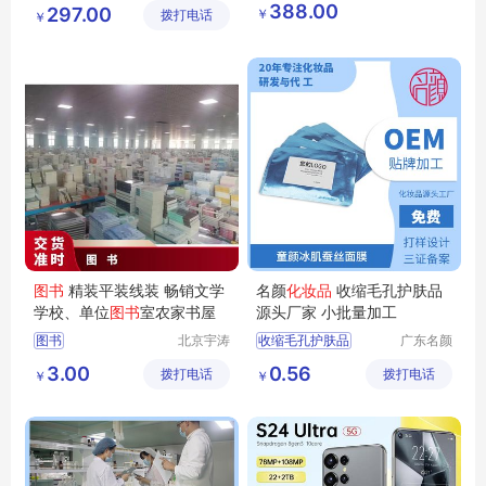
化妆品护肤品厂家
智能手机
6
53寸
388.00
297.00
￥
拨打电话
有限公司
限公司
￥
护肤品oem
化妆品oem厂家
水信生物
图书
精装平装线装 畅销文学
名颜
化妆品
收缩毛孔护肤品
学校、单位
图书
室农家书屋
源头厂家 小批量加工
图书
北京宇涛
收缩毛孔护肤品
广东名颜
伟业文化
化妆品有
护肤品贴牌加工
3.00
0.56
拨打电话
传播有限
拨打电话
限公司
￥
￥
化妆品定制
公司
化妆品OEM
化妆品加工