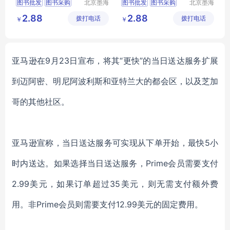
图书批发
图书采购
北京墨海
图书批发
图书采购
北京墨海
书田文化
书田文化
馆配图书
图书招标
馆配图书
图书招标
2.88
2.88
拨打电话
有限公司
拨打电话
有限公司
￥
￥
图书
图书
亚马逊
在
9月23日
宣布，将其
“更快”的当日送达服务扩展
到迈阿密、明尼阿波利斯和亚特兰大的都会区，以及芝加
哥的其他社区。
亚马逊宣称，当日送达服务可实现从下单开始，最快
5小
时内送达。如果选择
当日送达服务，
Prime会员
需要
支付
2.99美元
，
如果订单
超过
35美元
，
则无需支付额外费
用。
非
Prime会员
则需要
支付
12.99美元的固定费用。