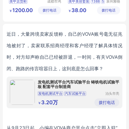
美甲店货柜
成都市鸿
美甲美容套装
1388
5
泉州雅物
森一家展
贸易有限
成都美甲店展示柜
企业礼物
年会礼品
1200.00
38.00
拨打电话
览展示有
拨打电话
公司
￥
￥
美甲店置物柜
MY
YHGM
L5
09
限公司
美容院美甲店货柜
美容院产品柜
近日，大量跨境卖家反馈称，自己的
VOVA账号毫无征兆
地
被封了
，卖家联系招商经理和客户经理了解具体情况
时，对方却声称自己已经被辞退，一时间，有关
VOVA倒
闭、跑路的传言喧嚣日上，这到底是怎么回事？
发电机测试平台汽车试验平台 铸铁电机试验平
板 配套平台制造商
发电机测试平台
汽车试验平台
泊头市亮
健机械设
电机试验平台
铸铁试验平台
备制造有
3.20万
拨打电话
￥
限公司
从
9月23日起，小编在VOVA商户平台点击“立即入驻”，