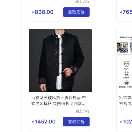
颍上力程
仪器设备
有限公司
838.00
765
获取底价
￥
￥
百福龙民族风男士唐装外套 中
22年
式男装棉袄 突围傅长明同款唐
衬衫男
装
暖衬衣
颍上力程
仪器设备
有限公司
1452.00
102
获取底价
￥
￥