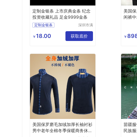
定制金银条 上市庆典金条 纪念
美国保
投资收藏礼品 足金9999金条
闲裤中
裤子
定制金银条
深圳市满
心意珠宝
上市庆典金条
有限公司
18.00
898
纪念投资收藏礼品
获取底价
￥
￥
足金9999金条
美国保罗磨毛加绒加厚长袖衬衫
苗疆服
男中老年全棉冬季保暖商务休闲
民族服
衬衣
套