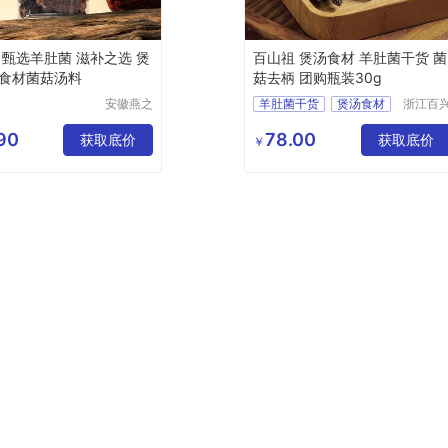
 甄选羊肚菌 滋补之选 煲
百山祖 煲汤食材 羊肚菌干货 菌
食材菌菇汤料
菇去柄 团购瓶装30g
安徽燕之
羊肚菌干货
煲汤食材
浙江百
坊电子商
食品有
30g
羊肚菌
务有限公
公司
90
78.00
获取底价
菌菇去柄
获取底价
￥
司