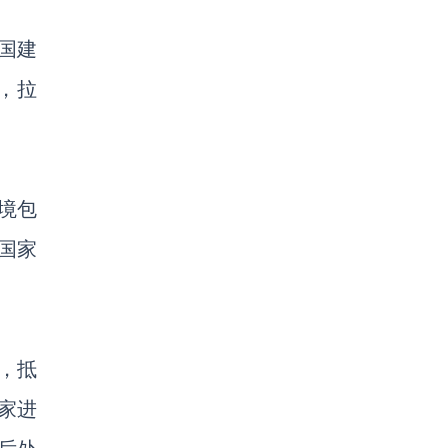
两国建
，拉
境包
国家
，抵
国家
进