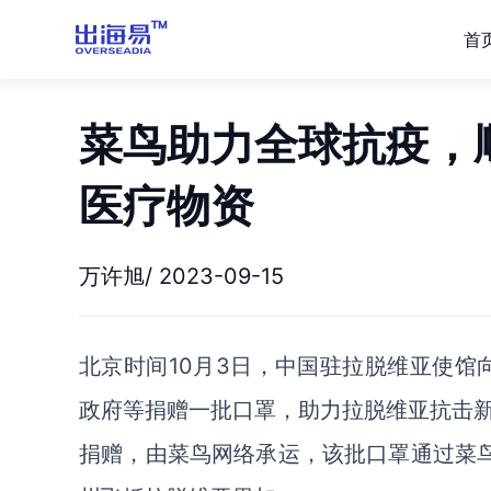
首
菜鸟助力全球抗疫，
医疗物资
万许旭/ 2023-09-15
北京时间
10
月
3
日
，
中国驻拉脱维亚使馆
政府等捐赠
一批
口罩，助力拉脱维亚抗击
捐赠，由菜鸟网络承运，
该批
口罩通过菜