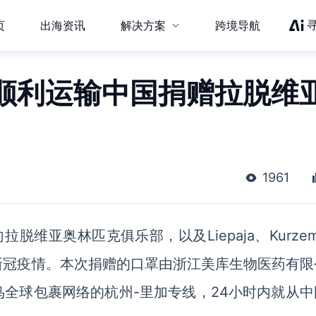
页
出海资讯
解决方案
跨境导航
顺利运输中国捐赠拉脱维
1961
向
拉脱维亚奥林匹克俱乐部
，以及
Liepaja、Kurz
新冠疫情。
本次捐赠的口罩由浙江美库生物医药有限
鸟
全球
包裹网络的杭州
-里加
专线，
24小
时
内就从中