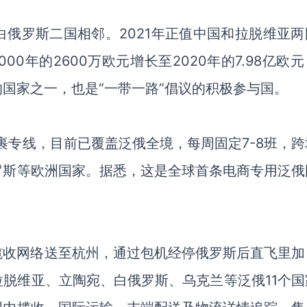
白俄罗斯二国相邻
。
2021年正值中国和拉脱维亚
00年的2600万欧元增长至2020年的7.98亿欧元
的国家之一，也是
“一带一路”倡议的积极参与国。
裹专线，
目前
已覆盖泛俄全境，
每周固定
7-8班，
跨
罗斯等欧洲国家。据悉，这是全球首条电商专用泛俄
揽收网络送至杭州，通过包机经停俄罗斯后直飞里加
拉脱维亚、立陶宛、白俄罗斯、乌克兰等泛俄
11个