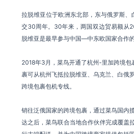
拉脱维亚
位于欧洲东北部，东与俄罗斯、
交30周年。30年来，两国双边贸易额从20
脱维亚是最早参与中国
—中东欧国家合作
2018年3月
，菜鸟开通了杭州
-里加跨境包
裹可
从杭州
飞抵
拉脱维亚、乌克
兰、白俄
跨境包裹包机专线。
销往泛俄国家的跨境包裹，通过菜鸟国内
达之后，菜鸟联合当地合作伙伴完成覆盖