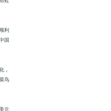
后处
顺利
中国
化，
菜鸟
5美元