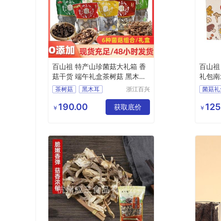
百山祖 特产山珍菌菇大礼箱 香
百山祖
菇干货 端午礼盒茶树菇 黑木耳
礼包南
825g
茶树菇
黑木耳
浙江百兴
菌菇礼
食品有限
白木耳
山珍菌菇
菌菇十
公司
190.00
125
香菇干货
获取底价
猴头菇
￥
￥