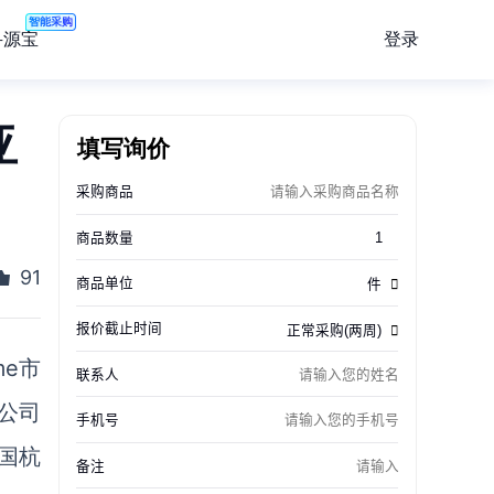
智能采购
登录
寻源宝
亚
填写询价
91
eme市
公司
国杭