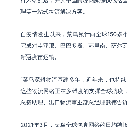
行
末端配送
，并
为中国跨境商家提供包括
理等一站式物流解决方案。
自疫情发生以来，菜鸟累计向全球
150
完成对圭亚那、
巴巴多斯、苏里南、
萨尔
新冠
疫苗运输。
“菜鸟深耕物流基建多年，近年来，也
持续
这些物流网络正在
多维度的支撑全球抗疫
总裁助理、出口物流事业部总经理熊伟告
2021年3月，菜鸟全球包裹网络的日均跨