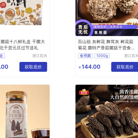
 菌菇十八鲜礼盒 干菌大
百山祖 灰树花 舞茸灰 树花菇
北干货元旦过节送礼
菊花 菌特产香菇菌菇干货食用
菌
盒
浙江百兴
食用菌
1000g
浙江百
食品有限
食品有
八鲜礼盒
花菇
香菇
菌菇
干货
公司
公司
.00
144.00
金钱菇
获取底价
获取底价
￥