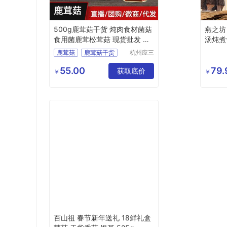
500g鹿茸菇干货 炖肉食材菌菇
燕之坊
食用菌鹿茸松茸菇 现货批发 九
汤炖煮
千馆
鹿茸菇
鹿茸菇干货
杭州应三
食品有限
炖肉食材菌菇
公司
55.00
79.
鹿茸松茸菇
获取底价
￥
￥
百山祖 春节新年送礼 18鲜礼盒