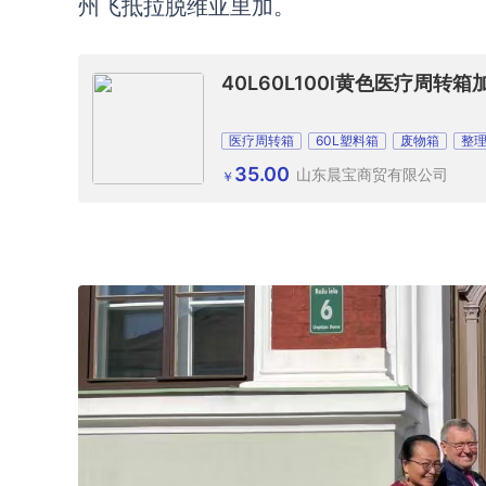
州飞抵拉脱维亚里加。
40L60L100l黄色医疗周转
医疗周转箱
60L塑料箱
废物箱
整
35.00
山东晨宝商贸有限公司
￥