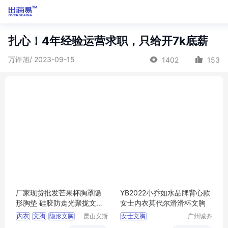
扎心！4年经验运营求职，只给开7k底薪
万许旭/ 2023-09-15
1402
153
厂家现货批发芒果杯胸罩隐
YB2022小乔如水品牌背心款
形胸垫 硅胶防走光聚拢文胸
女士内衣莫代尔滑滑杯文胸
乳贴
内衣
文胸
隐形文胸
昆山义斯
女士文胸
广州诚齐
莱电子有
服饰有限