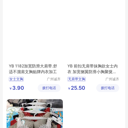
YB 1182加宽防滑大肩带.舒
YB 前扣无肩带抹胸款女士内
适不溜肩文胸贴牌内衣加工
衣 加宽侧翼防滑小胸聚拢女
文胸 DYT1011
女士文胸
广州诚齐
无肩带文胸
广州诚齐
服饰有限
服饰有限
3.90
25.50
拨打电话
公司
拨打电话
公司
￥
￥