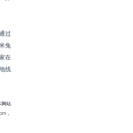
通过
米兔
家在
地线
本网站
om，