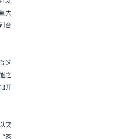
该计划
重大
到台
台选
能之
础开
以突
。
”深