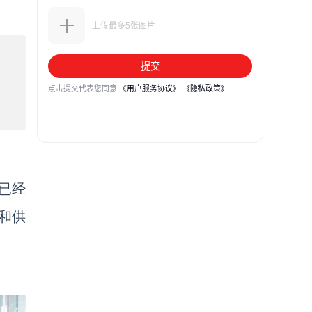
已经
和供