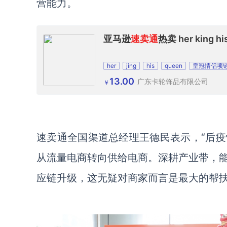
营能力。
亚马逊
速卖通
热卖 her kin
her
jing
his
queen
皇冠情侣项
13.00
广东卡轮饰品有限公司
￥
速卖通全国渠道总经理王德民表示，
“后
从流量电商转向供给电商。深耕产业带，
应链升级，这无疑对商家而言是最大的帮扶