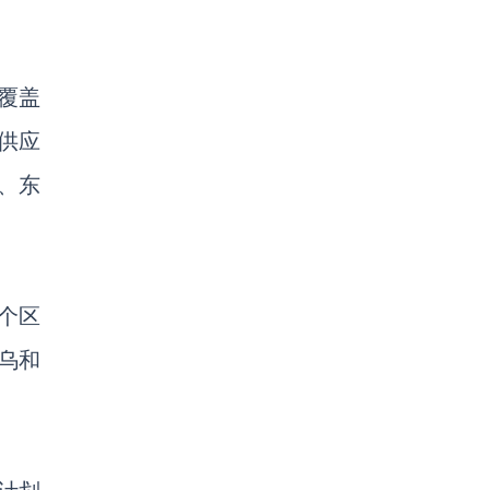
覆盖
供应
、东
个区
乌和