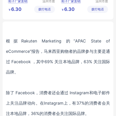
鞋子厂家直销
温州市鹿
鞋子厂家直销
温州市鹿
城区快亦
城区快亦
批发鞋子男女
批发鞋子男女
6.30
6.30
拨打电话
步鞋行
拨打电话
步鞋行
￥
￥
地摊鞋子批发
地摊鞋子批发
库存鞋批发
库存鞋批发
底价鞋批发
底价鞋批发
根据Rakuten Marketing 的“APAC State of
eCommerce”报告，马来西亚购物者的品牌参与主要是通
过 Facebook ，其中69% 关注本地品牌，63% 关注国际
品牌。
除了 Facebook，消费者还会通过 Instagram和电子邮件
上关注品牌动向。在Instagram上，有37%的消费者会关
注本地品牌，36%的消费者会关注国际品牌。