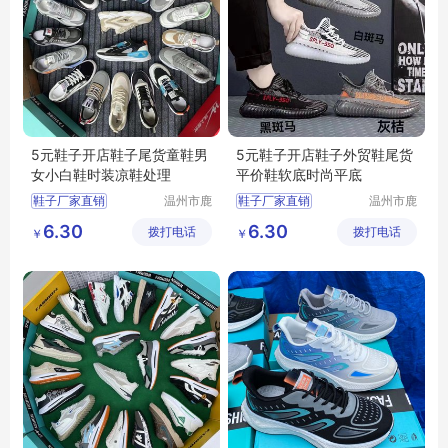
5元鞋子开店鞋子尾货童鞋男
5元鞋子开店鞋子外贸鞋尾货
女小白鞋时装凉鞋处理
平价鞋软底时尚平底
鞋子厂家直销
温州市鹿
鞋子厂家直销
温州市鹿
城区快亦
城区快亦
批发鞋子男女
批发鞋子男女
6.30
6.30
拨打电话
步鞋行
拨打电话
步鞋行
￥
￥
地摊鞋子批发
地摊鞋子批发
库存鞋批发
库存鞋批发
底价鞋批发
底价鞋批发