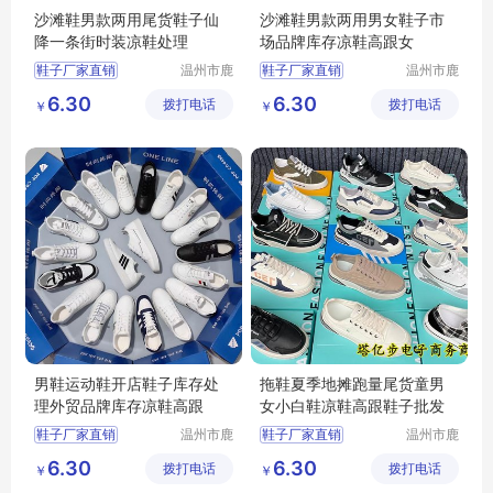
沙滩鞋男款两用尾货鞋子仙
沙滩鞋男款两用男女鞋子市
降一条街时装凉鞋处理
场品牌库存凉鞋高跟女
鞋子厂家直销
温州市鹿
鞋子厂家直销
温州市鹿
城区快亦
城区快亦
批发鞋子男女
批发鞋子男女
6.30
6.30
拨打电话
步鞋行
拨打电话
步鞋行
￥
￥
地摊鞋子批发
地摊鞋子批发
库存鞋批发
库存鞋批发
底价鞋批发
底价鞋批发
男鞋运动鞋开店鞋子库存处
拖鞋夏季地摊跑量尾货童男
理外贸品牌库存凉鞋高跟
女小白鞋凉鞋高跟鞋子批发
鞋子厂家直销
温州市鹿
鞋子厂家直销
温州市鹿
城区快亦
城区快亦
批发鞋子男女
批发鞋子男女
6.30
6.30
拨打电话
步鞋行
拨打电话
步鞋行
￥
￥
地摊鞋子批发
地摊鞋子批发