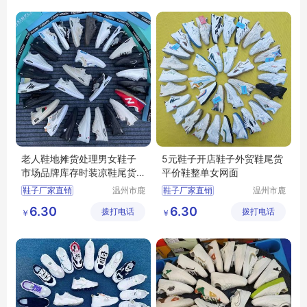
库存鞋批发
库存鞋批发
底价鞋批发
底价鞋批发
老人鞋地摊货处理男女鞋子
5元鞋子开店鞋子外贸鞋尾货
市场品牌库存时装凉鞋尾货
平价鞋整单女网面
鞋批发市场
鞋子厂家直销
温州市鹿
鞋子厂家直销
温州市鹿
城区快亦
城区快亦
批发鞋子男女
批发鞋子男女
6.30
6.30
拨打电话
步鞋行
拨打电话
步鞋行
￥
￥
地摊鞋子批发
地摊鞋子批发
库存鞋批发
库存鞋批发
底价鞋批发
底价鞋批发