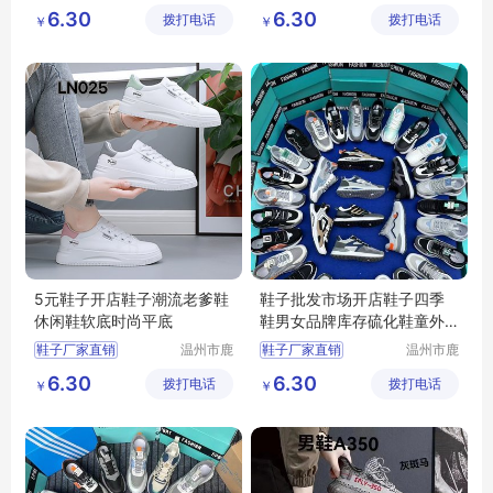
城区快亦
城区快亦
批发鞋子男女
批发鞋子男女
6.30
6.30
拨打电话
步鞋行
拨打电话
步鞋行
￥
￥
地摊鞋子批发
地摊鞋子批发
库存鞋批发
库存鞋批发
底价鞋批发
底价鞋批发
5元鞋子开店鞋子潮流老爹鞋
鞋子批发市场开店鞋子四季
休闲鞋软底时尚平底
鞋男女品牌库存硫化鞋童外
贸
鞋子厂家直销
温州市鹿
鞋子厂家直销
温州市鹿
城区快亦
城区快亦
批发鞋子男女
批发鞋子男女
6.30
6.30
拨打电话
步鞋行
拨打电话
步鞋行
￥
￥
地摊鞋子批发
地摊鞋子批发
库存鞋批发
库存鞋批发
底价鞋批发
底价鞋批发