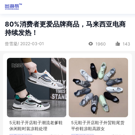
80%消费者更爱品牌商品，马来西亚电商
持续发热！
曾雪凝/ 2022-03-01
1960
143
5元鞋子开店鞋子潮流老爹鞋
5元鞋子开店鞋子外贸鞋尾货
休闲鞋时装凉鞋处理
平价鞋凉鞋高跟女