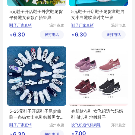
5元鞋子开店鞋子外贸鞋尾货
5元鞋子开店鞋子尾货童鞋男
平价鞋女春款百搭经典
女小白鞋软底时尚平底
鞋子厂家直销
温州市鹿
鞋子厂家直销
温州市鹿
城区快亦
城区快亦
批发鞋子男女
批发鞋子男女
6.30
6.30
拨打电话
步鞋行
拨打电话
步鞋行
￥
￥
地摊鞋子批发
地摊鞋子批发
库存鞋批发
库存鞋批发
底价鞋批发
底价鞋批发
5-25元鞋子开店鞋子尾货仙
春新款布鞋 女飞织透气妈妈
降一条街女士凉鞋韩版男女
鞋 健步鞋地摊鞋子
板鞋批发
鞋子厂家直销
温州市鹿
女飞织透气妈妈鞋
郑州航空
城区快亦
港区芙乐
批发鞋子男女
健步鞋地摊鞋子
布鞋
7.00
6.30
￥
拨打电话
步鞋行
鑫日用百
￥