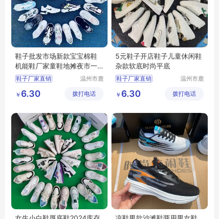
鞋子批发市场新款宝宝棉鞋
5元鞋子开店鞋子儿童休闲鞋
机能鞋厂家童鞋地摊夜市一
杂款软底时尚平底
手货源外贸鞋
鞋子厂家直销
温州市鹿
鞋子厂家直销
温州市鹿
城区快亦
城区快亦
批发鞋子男女
批发鞋子男女
6.30
6.30
拨打电话
步鞋行
拨打电话
步鞋行
￥
￥
地摊鞋子批发
地摊鞋子批发
库存鞋批发
库存鞋批发
底价鞋批发
底价鞋批发
女生小白鞋厚底鞋2024库存
凉鞋男款沙滩鞋两用男女鞋