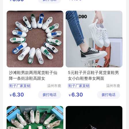
地摊鞋子批发
货店
库存鞋批发
底价鞋批发
沙滩鞋男款两用尾货鞋子仙
5元鞋子开店鞋子尾货童鞋男
降一条街凉鞋高跟女
女小白鞋整单女网面
鞋子厂家直销
温州市鹿
鞋子厂家直销
温州市鹿
城区快亦
城区快亦
批发鞋子男女
批发鞋子男女
6.30
6.30
拨打电话
步鞋行
拨打电话
步鞋行
￥
￥
地摊鞋子批发
地摊鞋子批发
库存鞋批发
库存鞋批发
底价鞋批发
底价鞋批发