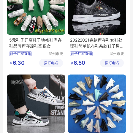
5元鞋子开店鞋子地摊鞋库存
20222021春款库存鞋女鞋处
鞋品牌库存凉鞋高跟女
理鞋简单帆布鞋杂款鞋子男
潮鞋
鞋子厂家直销
温州市鹿
鞋子厂家直销
温州市鹿
城区快亦
城区快亦
批发鞋子男女
批发鞋子男女
6.30
6.50
拨打电话
步鞋行
拨打电话
步鞋行
￥
￥
地摊鞋子批发
地摊鞋子批发
库存鞋批发
库存鞋批发
底价鞋批发
底价鞋批发