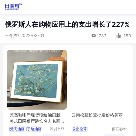
俄罗斯人在购物应用上的支出增长了227%
王冬杰/ 2022-03-01
733
150
梵高咖啡厅现货喷绘油画新
云南松茸松茸批发价格美丽
美式田园餐厅装饰名人名画
厂家画家团队
梵高油画
手绘油画
深圳市尊
云南松茸
丽江春华
艺油画艺
育苗有限
名人名画
新美式田园
云南松茸批发