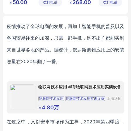
50.00
268.00
拨打电话
术品有限
拨打电话
公司
￥
￥
喷绘画
香格里拉松茸
公司
四川松茸
玉龙雪山松茸
疫情推动了全球电商的发展，再加上智能手机的普及以及
各国贸易往来的加深，只需一部手机，足不出户都能买到
来自世界各地的产品。据统计，俄罗斯购物应用上的安装
总量在
2020年翻了一番。
物联网技术应用 华育物联网技术应用实训设备
物联网技术应用
物联网技术应用实训设备
上海华育
科教设备
物联网技术实训设备
物联网实训设备
制造有限
4.80万
￥
公司
物联网技术
在这之中，又以安卓市场作为主导，
2020年第四季度，