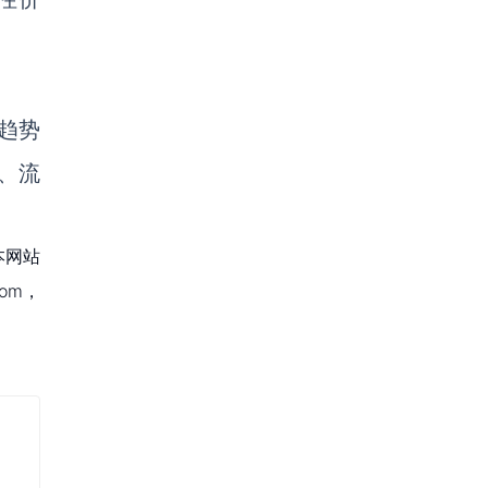
趋势
、流
本网站
om，