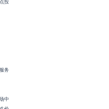
点投
服务
场中
性价