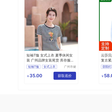
短袖T恤 女式上衣 夏季休闲女
云莎贝
装 广州品牌女装尾货 库存服装
复古紧
市场
短袖T恤
女式上衣
广州市健
凡服饰有
休闲女装
限公司
35.00
58.
品牌女装尾货
获取底价
￥
￥
库存服装市场