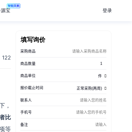
智能采购
登录
寻源宝
填写询价
122
下，
者比
项等