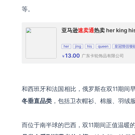
等。
亚马逊
速卖通
热卖 her kin
her
jing
his
queen
皇冠情侣项
13.00
广东卡轮饰品有限公司
￥
和西班牙和法国相比，俄罗斯在双
11期
冬垂直品类
，包括卫衣帽衫、棉服、羽绒
而位于南半球的巴西，双
11期间正值温暖