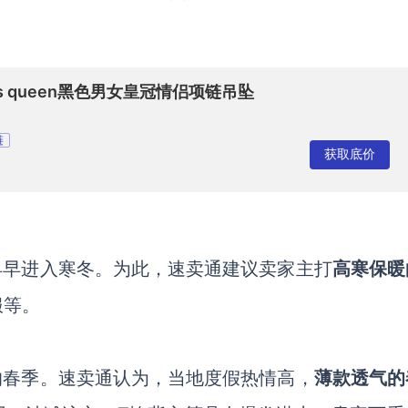
g his queen黑色男女皇冠情侣项链吊坠
链
获取底价
间早早进入寒冬。为此，速卖通建议卖家主打
高寒保暖
服等。
的春季。速卖通认为，当地度假热情高，
薄款透气的