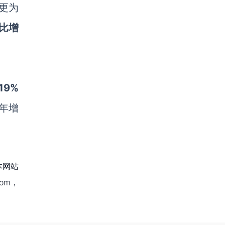
更为
比增
9%
，年增
本网站
om，