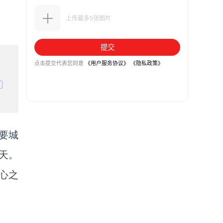
要城
天。
心之