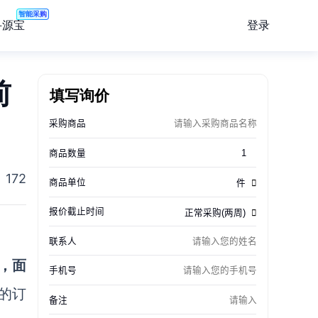
智能采购
登录
寻源宝
前
填写询价
172
，面
的订