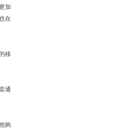
更加
通也在
的移
卖通
。
他购