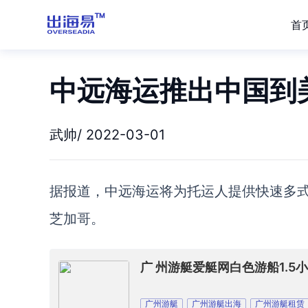
首
中远海运推出中国到
武帅/ 2022-03-01
据报道，
中远
海
运
将
为托运人提供快速多
芝加哥。
广 州游艇爱艇网白色游船1.
广州游艇
广州游艇出海
广州游艇租赁