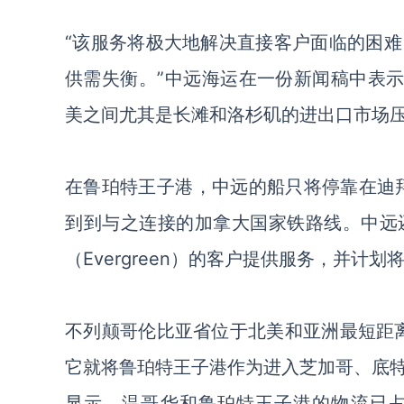
“该服务将极大地解决直接客户面临的困
供需失衡
。
”中远
海运
在一份新闻稿中表
美之间尤其是长滩和洛杉矶的进出口市场压
在鲁珀特王子港，
中远
的船只将停靠在
迪
到
到
与之
连接的加拿大国家铁路线。中远
（
Evergreen
）
的客户提供服务，并计划
不列颠哥伦比亚省位于北美和亚洲最短距
它
就将鲁珀特王子港作为进入芝加哥、底
显示，温哥华和鲁珀特王子港的物流已