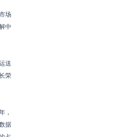
市场
缓解中
运送
长荣
7年，
数据
约占