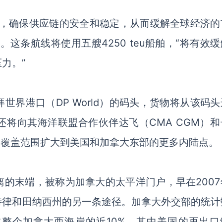
难，确保供应链的安全和稳定，从而缓解全球经济的
示。
这条航线将使用五艘
4250 teu船舶，“将有效
力。”
拜世界港口（
DP World
）
的码头，货物将从
该码头
还将向其海洋联盟合作伙伴
达飞（
CMA CGM
）
和
将覆盖范围扩大到美国和加拿大东部的更多内陆点。
离的
末端
，被称为加拿大的太平洋门户，早在
200
特律和田纳西州的
另一条
途径。加拿大外交部的统计
占整个加拿大西海岸的近
10%，其中美国
的再出口