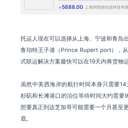
5688.00
上海闲情游信息科技有
￥
托运人现在可以选择从上海、宁波和青岛
鲁珀特王子港
（
Prince Rupert port）
，
式联运解决方案
最快
可以在
19天内将
货物
虽然中美西海岸
的
航行
时间
本身只需要
1
杉矶和长滩港口
的
泊位等待
时间
大约需要
想要真正
到达芝加哥可能需要一个月
甚至
底。