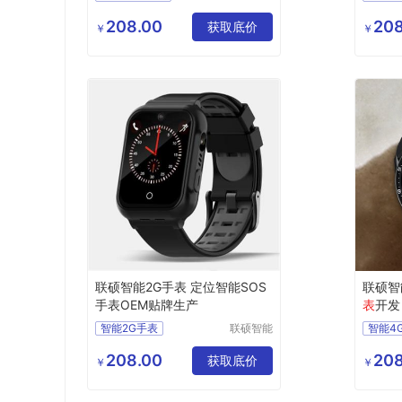
（深圳）
智能商务手表
蓝牙智
有限公司
208.00
208
4G智能手表
运动手环
获取底价
SOS
￥
￥
智能急救手表
智能急
SOS
联硕智能2G手表 定位智能SOS
联硕智
手表OEM贴牌生产
表
开发
智能2G手表
联硕智能
智能4
（深圳）
4G智能手环
智能商
有限公司
208.00
208
SOS智能手表
获取底价
健康智
￥
￥
智能2
智能S