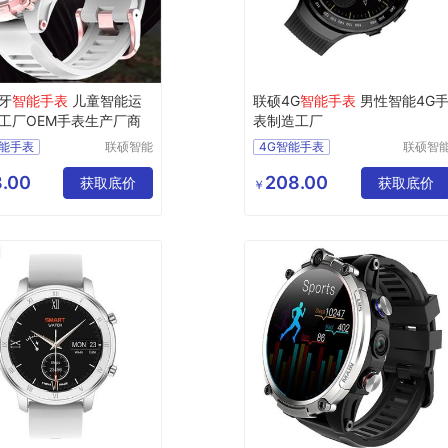
牙
智能手表
儿童智能运
联硕4G
智能手表
男性智能4G
工厂OEM手表生产厂商
表制造工厂
能手表
联硕智能
4G智能手表
联硕智
（深圳）
（深圳
人手表
智能4G手表
有限公司
有限公
.00
208.00
G手表
获取底价
智能SOS手表
获取底价
￥
能手表
能手表