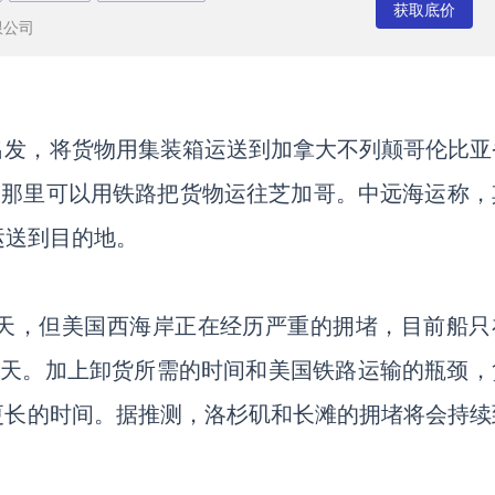
获取底价
限公司
出发，将货物用集装箱
运送到加拿大不列颠哥伦比亚
从那里可以用铁路
把货物
运往芝加哥。中远
海运
称
，
运送到目的地
。
4天，但
美国西海岸正在经历严重的拥堵，
目前船只
9天。加上卸货所需的时间和美国铁路运输的瓶颈，
更长
的时间。
据推测，洛杉矶和长滩的拥堵将会持续