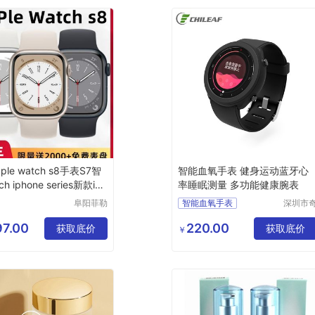
ple watch s8手表S7智
智能血氧手表 健身运动蓝牙心
ch iphone series新款iw
率睡眠测量 多功能健康腕表
阜阳菲勒
智能血氧手表
深圳市
科技有限
力电子
运动手表定制
公司
限公司
7.00
220.00
获取底价
深圳心率手表
获取底价
￥
运动健身手表
智能手表批发