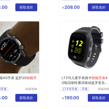
（深圳）
（深圳
能运动手环
智能运动手表
有限公司
有限公
.00
208.00
手环
获取底价
3G智能手表
获取底价
￥
救手表
智能商务手表
手表
智能女性手表
能4G手表 监护2G
智能手
LT31E儿童手表插卡
智能手表
4
G电话闹铃通话移动蓝牙音乐男
女
G手表
联硕智能
LT31E手表
手表
联硕智
（深圳）
（深圳
务手表
儿童手表
智能手表
有限公司
有限公
.00
190.00
能运动手表
获取底价
4G手表
获取底价
￥
G手环
OS手表