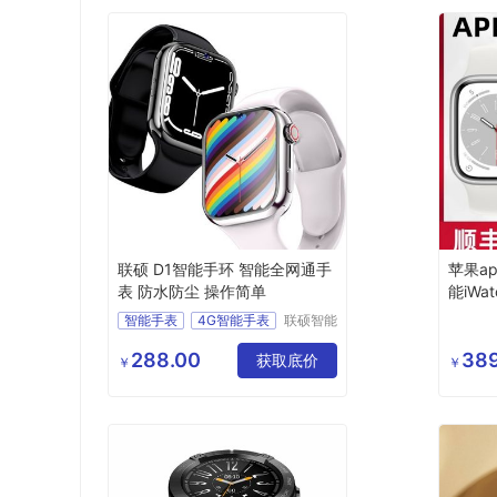
联硕 D1智能手环 智能全网通手
苹果ap
表 防水防尘 操作简单
能iWat
atchs
智能手表
4G智能手表
联硕智能
（深圳）
房颤预警手表
有限公司
288.00
389
心脑血管疾病预警手表
获取底价
￥
￥
安卓智能手表