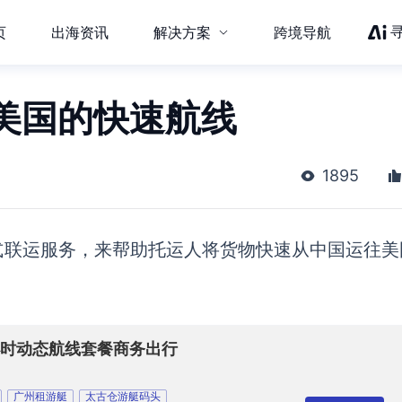
页
出海资讯
解决方案
跨境导航
美国的快速航线
1895
式联运服务，
来帮助托运人
将货物
快速
从中国运往美
5小时动态航线套餐商务出行
广州租游艇
太古仓游艇码头