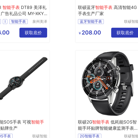
I
智能手表
DT89 美泽礼
联硕蓝牙
智能手表
高清智能4G
广告礼品公司 MY-XKY-
手表生产厂家
I
智能手表
泉州美泽
蓝牙智能手表
联硕智
贸易有限
（深圳
广告礼品
智能健康运动手表
公司
有限公
.00
208.00
XKY
L5
13
获取底价
智能女性手表
获取底价
￥
智能老人手表
SOS智能手表
能SOS手表 可视
智能手
联硕2G
智能手表
低耗能SOS智
M贴牌生产
能手环贴牌智能健康监测手表
话手表
OS手表
联硕智能
2G智能手表
联硕智