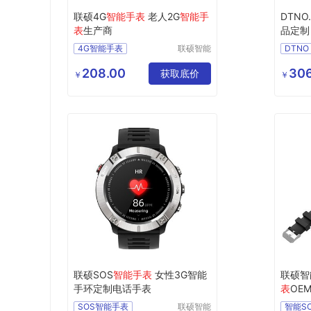
联硕4G
智能手表
老人2G
智能手
DTNO.
表
生产商
品定制 
L5-13
4G智能手表
联硕智能
DTNO
（深圳）
急救智能手表
DT89
有限公司
208.00
306
智能3G手表
获取底价
MY
￥
￥
联硕SOS
智能手表
女性3G智能
联硕智
手环定制电话手表
表
OE
SOS智能手表
联硕智能
智能S