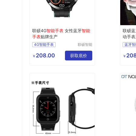
联硕4G
智能手表
女性蓝牙
智能
联硕蓝
手表
贴牌生产
动手表
4G智能手表
联硕智能
蓝牙智
（深圳）
智能3G手表
智能老
有限公司
208.00
208
智能商务手表
获取底价
智能4
￥
￥
智能急救手表
2G智
蓝牙智能手表
3G智