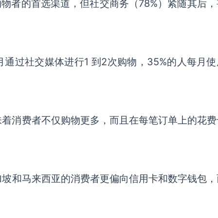
购物者的首选渠道，但社交商务（78%）紧随其后，
月
通过
社交媒体
进行
1 到2
次
购物
，
35%的人每月
味着消费者不仅购物更多，
而且
在每笔订单上的花费
加坡和马来西亚的消费者更
偏向
信用卡和数字钱包，