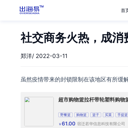
首
社交商务火热，成消
郑洋/ 2022-03-11
虽然疫情带来
的
封锁
限制在该地区有所缓
超市购物篮拉杆带轮塑料购物
野餐篮
购物篮
篮子
买菜
手提篮
61.00
宿迁若华信息科技有限公司
￥