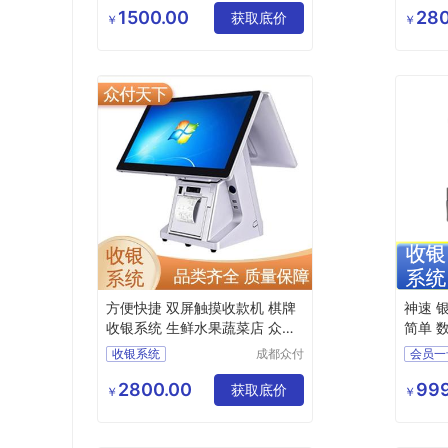
公司
1500.00
280
哗啦啦收银系统
获取底价
零售收
￥
￥
零食店收银系统
会员收
会员收银系统
电脑收
方便快捷 双屏触摸收款机 棋牌
神速 
收银系统 生鲜水果蔬菜店 众付
简单 
天下
收银系统
成都众付
会员一
天下科技
棋牌收银系统
便利店
有限公司
2800.00
999
美团收银系统
获取底价
生鲜店
￥
￥
智能收银系统
零食店
门店收银系统
超市收