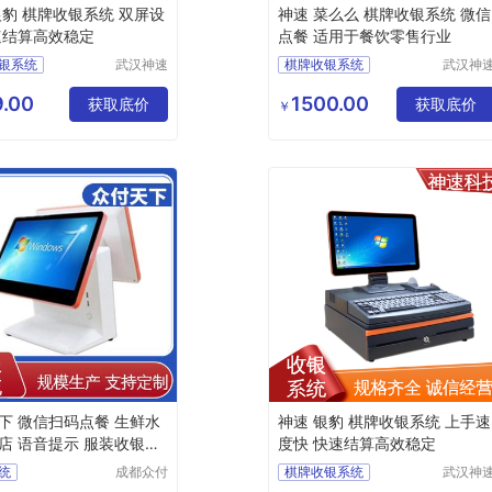
银豹 棋牌收银系统 双屏设
神速 菜么么 棋牌收银系统 微信
速结算高效稳定
点餐 适用于餐饮零售行业
银系统
武汉神速
棋牌收银系统
武汉神
科技有限
科技有
收银系统
便利店收银系统
公司
公司
.00
1500.00
统公司
获取底价
收银系统定制
获取底价
￥
统
水果店收银系统
收银系统
哗啦啦收银系统
下 微信扫码点餐 生鲜水
神速 银豹 棋牌收银系统 上手速
店 语音提示 服装收银系
度快 快速结算高效稳定
统
成都众付
棋牌收银系统
武汉神
天下科技
科技有
银系统
超市收银系统