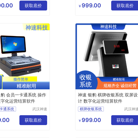
有限公司
公司
0.00
999.00
银系统
获取底价
银豹收银系统
获取底价
￥
银系统
零食店收银系统
银系统
生鲜店收银系统
银豹 会员一卡通系统 操作
神速 银豹 棋牌收银系统 双屏设
数字化运营结算软件
计 数字化运营结算软件
卡通系统
武汉神速
棋牌收银系统
武汉神
科技有限
科技有
收银系统
收银系统公司
公司
公司
.00
999.00
收银系统
获取底价
收银系统定制
获取底价
￥
收银系统
零食店收银系统
银系统
收银系统