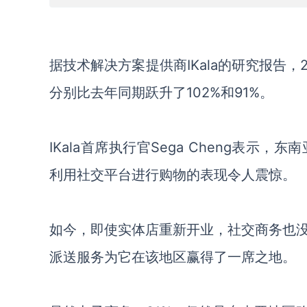
据技术解决方案提供商
IKala的研究报告，
分别比去年同期跃升
了
102%和91%。
IKala首席执行官Sega Cheng
表示，
东南
利用社交平台
进行
购物
的表现令人震惊
。
如今，
即使实体店重新开业，
社交商务也
派送服务
为它在
该
地区赢得了
一席之地
。