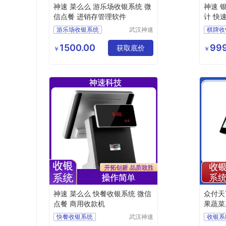
神速 菜么么 游乐场收银系统 微
神速 
信点餐 进销存管理软件
计 快
游乐场收银系统
武汉神速
棋牌收
科技有限
收银系统
生鲜店
公司
1500.00
999
会员收银系统
获取底价
收银系
￥
￥
哗啦啦收银系统
收银系
生鲜店收银系统
零食店
神速 菜么么 快餐收银系统 微信
众付天
点餐 商用收款机
果蔬菜
统
快餐收银系统
武汉神速
收银系
科技有限
收银系统定制
服装收