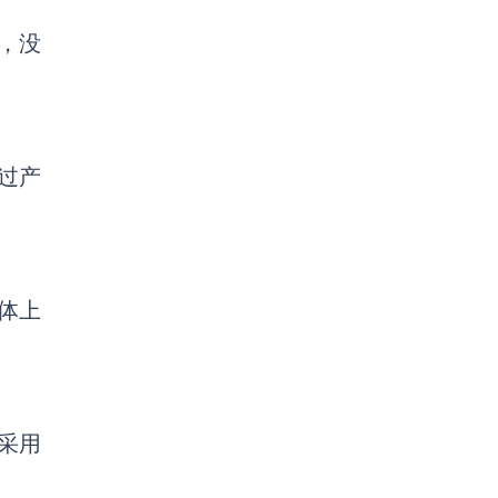
，
没
过产
体上
采用