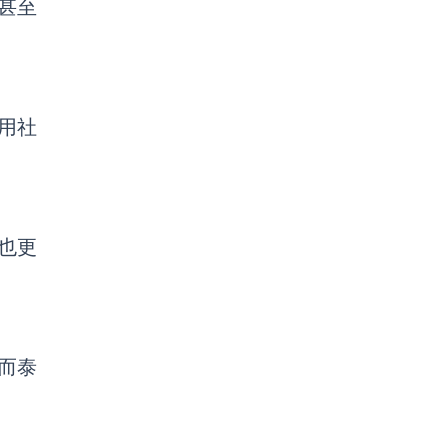
甚至
使用社
也更
而泰