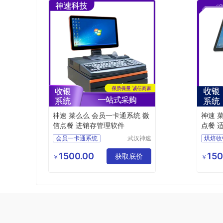
神速 菜么么 会员一卡通系统 微
神速 
信点餐 进销存管理软件
点餐 
会员一卡通系统
武汉神速
烘焙收
科技有限
零食店收银系统
收银系
公司
1500.00
150
生鲜店收银系统
获取底价
水果店
￥
￥
哗啦啦收银系统
零食店
育婴店收银系统
生鲜店