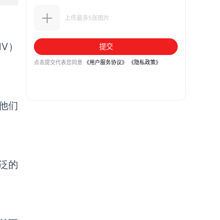
MV）
他们
泛的