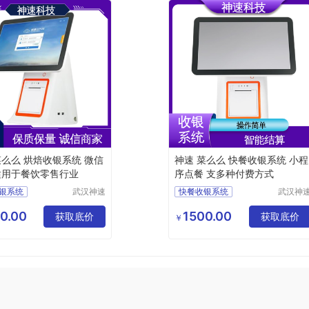
菜么么 烘焙收银系统 微信
神速 菜么么 快餐收银系统 小程
适用于餐饮零售行业
序点餐 支多种付费方式
银系统
武汉神速
快餐收银系统
武汉神
科技有限
科技有
统公司
收银系统
公司
公司
0.00
1500.00
收银系统
获取底价
会员收银系统
获取底价
￥
收银系统
生鲜店收银系统
收银系统
便利店收银系统