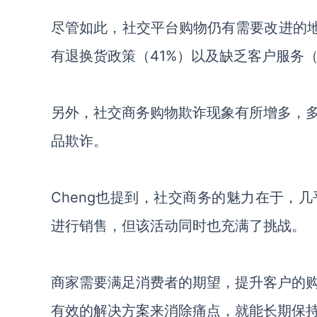
尽管如此，
社交平台购物
仍有需要改进的
有退换货政策（
41%）
以及
缺乏客户服务
另外，社交商务购物欺诈现象有所增多
，
品欺诈。
Cheng
也提到，
社交商务的魅力在于，
几
进行
销售，但
该活动同时也充满了
挑战。
商家需要满足
消费者的期望，
提升
客户的
有效的解决方案来消除痛点，就能长期保