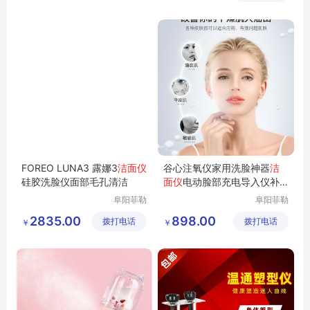
货店
便携防水洗脸仪
FOREO LUNA3 露娜3
洁面仪
谷心注氧仪家用洗脸神器
洁
硅胶洗脸仪面部毛孔清洁
面仪
电动脸部充电导入仪补
水仪纳米喷雾
阜阳菲勒
阜阳菲勒
科技有限
科技有限
2835.00
898.00
拨打电话
公司
拨打电话
公司
￥
￥