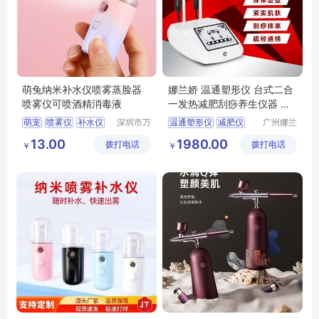
萌兔纳米补水仪喷雾蒸脸器
娜兰娇 温通塑形仪 台式二合
喷雾仪可喷酒精消毒液
一发热减肥刮痧养生仪器 生
产厂家
萌宠
喷雾仪
补水仪
深圳市万
温通塑形仪
减肥仪
广州娜兰
宝吉科技
娇美容设
喷雾器
补水器
养生仪
13.00
1980.00
拨打电话
有限公司
拨打电话
备有限公
￥
￥
司