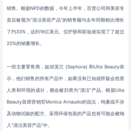
销售
。根据
NPD的数据，今年上半年，百货公司和美容专
卖店被视为“清洁美
容产品
”的销售额与去年同期相比增长
了约33%，达到16亿美元。仅护肤和彩妆就
实现了
了超过
20%的销量增长。
一些
主要零售商，
如
丝芙兰
(Sephora) 和Ulta Beauty表
示
，
他们销售的所有产品中，
如果
没有
已知或怀疑会危害
人类
和
环境的成分，
都会被归类
为
“清洁”
产品
。根据
Ulta
Beauty首席营销官Monica Arnaudo的说法，
纯素
或不涉
及动物试验的配方
、
采用
环保包装
的产品
也
有可能会被纳
入
“清洁美
容产品
”
中
。