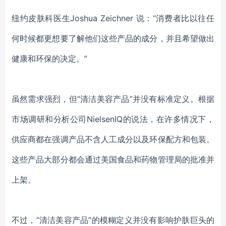
纽约皮肤科医生
Joshua Zeichner 说：“消费者比以往任
何时候都更
想要
了解他们
这些产品的成分
，并且希望做出
健康和环保的决定。
”
虽然
需求强烈
，但
“
清洁美容
产品
”
并没有标准定义。根据
市场调研和分析公司
NielsenIQ的说法，在许多情况下，
供应商
都在强调产品不含人工成分
以及环保配方和包装。
这些产品大部分都会通过美国食品和药物管理局的批准并
上架。
不过，
“清洁美
容产品
”的模糊定义并没有
影响
护肤巨头的