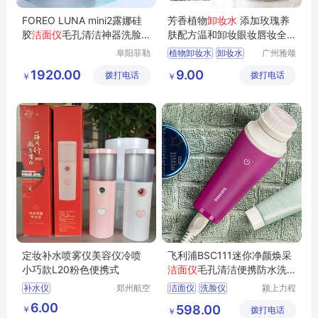
FOREO LUNA mini2露娜硅
芳香植物
卸妆水
添加玫瑰养
胶
洁面仪
毛孔清洁神器洗脸
肤配方温和卸妆眼妆唇妆全
仪
脸适用
阜阳菲勒
植物卸妆水
卸妆水
广州雅颂
科技有限
化妆品制
玫瑰卸妆水
1920.00
9.00
拨打电话
公司
拨打电话
造有限公
￥
￥
司
定妆补水喷雾仪美容仪冷喷
飞利浦BSC111迷你净颜焕采
小巧款L20粉色便携式
洁面仪
毛孔清洁便携防水洗
脸仪
补水仪
郑州航空
洁面仪
洗脸仪
颍上力程
港区芙乐
仪器设备
USB充电迷你新款补水仪
洁面仪毛孔清洁
6.00
598.00
￥
鑫日用百
拨打电话
有限公司
￥
定妆补水喷雾仪美容仪
净颜焕采洁面仪