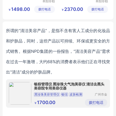
阜阳菲勒
阜阳菲勒
科技有限
科技有限
1498.00
2370.00
拨打电话
公司
拨打电话
公司
￥
￥
所谓的
“
清洁美容
产品
”，是指
不含有害人工成分的化妆品
和护肤品
，
同时，这些产品以可持续、环保或更安全的方
式销售
。根据
NPD集团的一份报告，
“
清洁美容
产品
”
需求
在过去一年激增
，
大约
68%的消费者表示他们正在寻找突
出“清洁”成分的护肤品牌。
银棕管理仪 黑珍珠大气泡美容仪 清洁去黑头
美容院专用美容仪器
黑珍珠美容管理仪
银综
皮肤检测
广州市金
植美美容
美体设备
1700.00
拨打电话
￥
有限公司