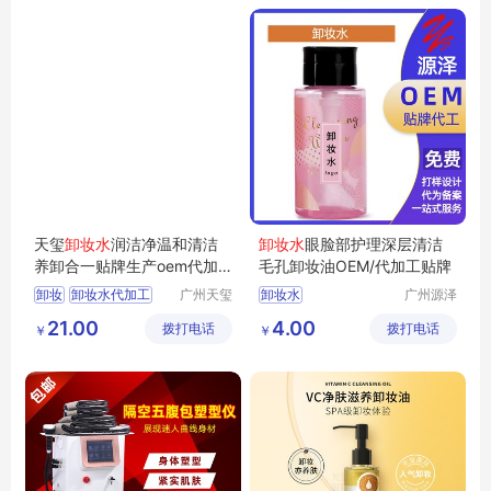
天玺
卸妆水
润洁净温和清洁
卸妆水
眼脸部护理深层清洁
养卸合一贴牌生产oem代加
毛孔卸妆油OEM/代加工贴牌
工
卸妆
卸妆水代加工
广州天玺
卸妆水
广州源泽
生物科技
药业有限
卸妆水OEM
21.00
4.00
拨打电话
有限公司
拨打电话
公司
￥
￥
卸妆水贴牌
化妆品工厂