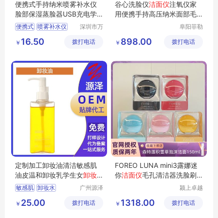
便携式手持纳米喷雾补水仪
谷心洗脸仪
洁面仪
注氧仪家
脸部保湿蒸脸器USB充电学
用便携手持高压纳米面部毛
生手握喷雾仪
孔清洁神器
便携式
喷雾补水仪
深圳市万
阜阳菲勒
宝吉科技
科技有限
补水仪
保湿蒸脸器
16.50
898.00
拨打电话
有限公司
拨打电话
公司
￥
￥
喷雾仪
定制加工卸妆油清洁敏感肌
FOREO LUNA mini3露娜迷
油皮温和卸妆乳学生女
卸妆
你
洁面仪
毛孔清洁器洗脸刷
水
神器洗脸仪
敏感肌
卸妆水
广州源泽
颍上卓越
药业有限
电子商务
25.00
1318.00
拨打电话
公司
拨打电话
有限公司
￥
￥