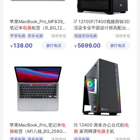
苹果MacBook_Pro_MF839_
i7 12700F/T400视频剪辑3D
笔记本
电脑
租赁（i5_8G_128
渲染专业平面设计师高配台
G_13.3英寸）
式
电脑
主机
苹果电脑
商务电脑
深圳市信
视频剪辑电脑
深圳市佰
安云信息
特尚达科
商用电脑
企业电脑
渲染专业电脑
138.00
5699.00
拨打电话
技术有限
拨打电话
技有限公
￥
￥
办公电脑
平面设计师电脑
公司
司
组装台式电脑
剪辑3D电脑
苹果MacBook_Pro_笔记本
电
I5 13400 商务办公台式机
电
脑
租赁（M1八核_8G_256G_1
脑
家用网课
电脑
主机
3.3寸_2K屏）
苹果电脑
商务电脑
深圳市信
组装电脑
深圳市佰