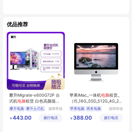
优品推荐
攀升Migrate-x600G72P 台
苹果iMac_一体机
电脑
租赁_
式机
电脑
租赁 白色高颜值商
（I5_16G_SSD_512G_4G_27
务办公
电脑
英寸_5K屏）
攀升电脑
攀升台式机
深圳市信
苹果电脑
商务电脑
深圳市信
安云信息
安云信息
台式机电脑
电脑租赁
商用电脑
办公电脑
443.00
388.00
拨打电话
技术有限
拨打电话
技术有限
￥
￥
租电脑
企业电脑
公司
公司