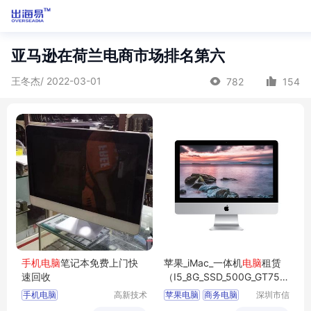
亚马逊在荷兰电商市场排名第六
王冬杰/ 2022-03-01
782
154
手机
电脑
笔记本免费上门快
苹果_iMac_一体机
电脑
租赁
速回收
（I5_8G_SSD_500G_GT750_
1G_21.5寸）
手机电脑
高新技术
苹果电脑
商务电脑
深圳市信
产业开发
安云信息
商用电脑
办公电脑