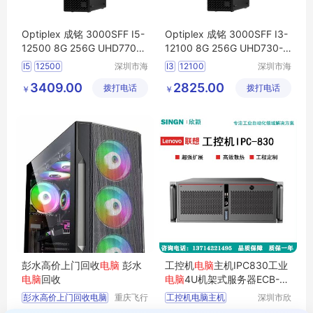
Optiplex 成铭 3000SFF I5-
Optiplex 成铭 3000SFF I3-
12500 8G 256G UHD770-3
12100 8G 256G UHD730-2
2 WiFi6
电脑
主机
4 WiFi6
电脑
主机
I5
12500
深圳市海
I3
12100
深圳市海
东清电子
东清电子
3409.00
2825.00
拨打电话
有限公司
拨打电话
有限公司
￥
￥
彭水高价上门回收
电脑
彭水
工控机
电脑
主机IPC830工业
电脑
回收
电脑
4U机架式服务器ECB-A
H13酷睿7代
彭水高价上门回收电脑
重庆飞行
工控机电脑主机
深圳市欣
马科技有
颖科技有
4U机架式服务器