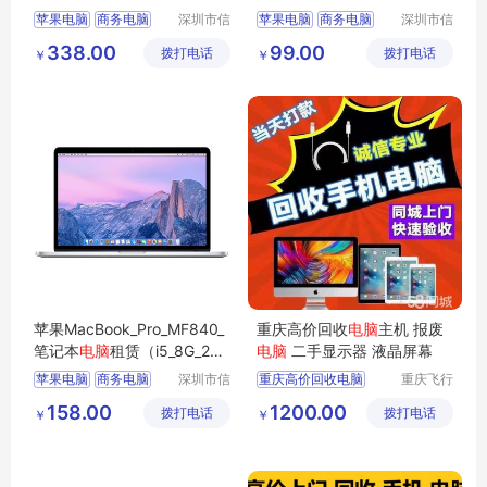
5.4寸_2K屏）
G_13.3英寸）
苹果电脑
商务电脑
深圳市信
苹果电脑
商务电脑
深圳市信
安云信息
安云信息
商用电脑
办公电脑
商用电脑
办公电脑
338.00
99.00
拨打电话
技术有限
拨打电话
技术有限
￥
￥
企业电脑
企业电脑
公司
公司
苹果MacBook_Pro_MF840_
重庆高价回收
电脑
主机 报废
笔记本
电脑
租赁（i5_8G_256
电脑
二手显示器 液晶屏幕
G_13.3英寸）
苹果电脑
商务电脑
深圳市信
重庆高价回收电脑
重庆飞行
安云信息
马科技有
商用电脑
办公电脑
158.00
1200.00
拨打电话
技术有限
拨打电话
限公司
￥
￥
企业电脑
公司