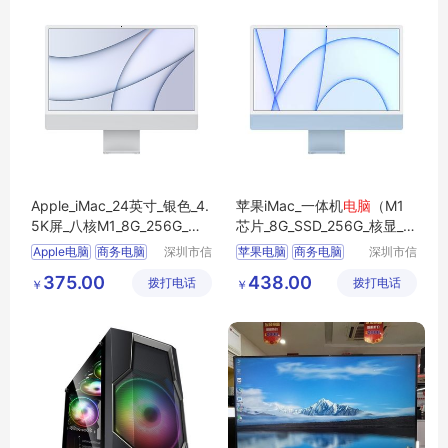
Apple_iMac_24英寸_银色_4.
苹果iMac_一体机
电脑
（M1
5K屏_八核M1_8G_256G_一
芯片_8G_SSD_256G_核显_2
体式
电脑
主机
4英寸_4.5K屏）
Apple电脑
商务电脑
深圳市信
苹果电脑
商务电脑
深圳市信
安云信息
安云信息
商用电脑
办公电脑
商用电脑
办公电脑
375.00
438.00
拨打电话
技术有限
拨打电话
技术有限
￥
￥
苹果一体机
企业电脑
公司
公司