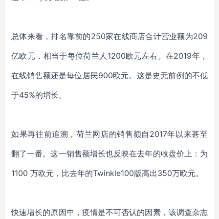
总体来看，排名靠前的
250
家在线商店
合计营业额为
209
亿欧元，相当于每
位
荷兰人
1200欧元左右。
在
2019年，
在线销售额
还是
每位居民
900欧元。这是史无前例的不低
于45%的增长。
如果再往前追溯，荷兰网店的
销售
额自
2017年以来甚至
翻了一番。
这一销售
额增长也反映在去年的收盘价上：
为
1100 万欧元，比去年的Twinkle100版高出350万欧元。
快速增长的原因中，疫情是不可否认的因素，该调查杂志