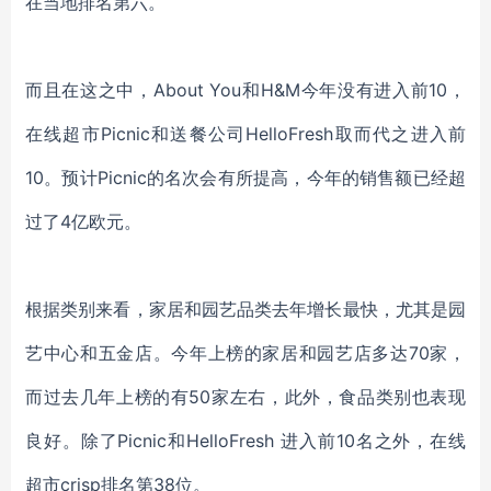
在当地排名第六。
而且在这之中，
About You和H&M今年没有进入前10，
在线超市Picnic和送餐公司HelloFresh取而代之进入前
10。
预计
Picnic
的名次会有所提高，
今年的
销售额已经
超
过
了
4亿欧元。
根据类别来看，
家居和园艺品类去年增长最快，尤其是园
艺中心和五金店。今年上榜的家居和园艺店多达
70家，
而过去几年上榜的
有
50家
左右，此外，
食品类别也表现
良好。除了
Picnic和HelloFresh
进入
前
10名
之
外，在线
超市
crisp
排名
第
38位。