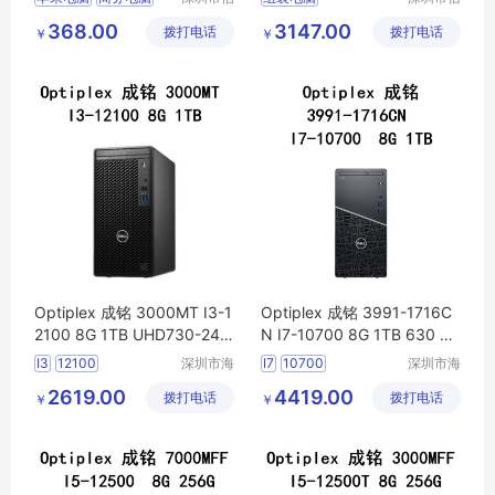
安云信息
特尚达科
商用电脑
办公电脑
华强北电脑报价
368.00
3147.00
拨打电话
技术有限
拨打电话
技有限公
￥
￥
企业电脑
台式办公电脑
公司
司
高性能电脑
台式组装电脑
Optiplex 成铭 3000MT I3-1
Optiplex 成铭 3991-1716C
2100 8G 1TB UHD730-24
N I7-10700 8G 1TB 630 Wi
WiFi6
电脑
主机可议价
Fi6
电脑
主机可议价
I3
12100
深圳市海
I7
10700
深圳市海
东清电子
东清电子
2619.00
4419.00
拨打电话
有限公司
拨打电话
有限公司
￥
￥