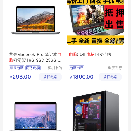
苹果Macbook_Pro_笔记本
电
电脑
出租
电脑
回收价格
脑
租赁(i7_16G_SSD_256G_1
5.4寸_2K屏）
苹果电脑
商务电脑
深圳市信
电脑出租
重庆飞行
安云信息
马科技有
商用电脑
办公电脑
重庆电脑批发
298.00
1800.00
拨打电话
技术有限
拨打电话
限公司
￥
￥
企业电脑
二手电脑
苹果电脑
公司
华硕电脑