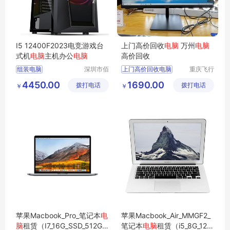
I5 12400F2023电竞游戏台
上门高价回收
电脑
万州
电脑
式机
电脑
主机办公
电脑
高价回收
组装电脑
深圳市佰
上门高价回收电脑
重庆飞行
特尚达科
马科技有
组装电脑配置方案
4450.00
1690.00
拨打电话
技有限公
拨打电话
限公司
￥
￥
电脑主机台式
司
台式配置电脑
高性能办公电脑
苹果Macbook_Pro_笔记本
电
苹果Macbook_Air_MMGF2_
脑
租赁（I7_16G_SSD_512G_1
笔记本
电脑
租赁（i5_8G_128