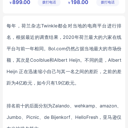
899.00
198.00
拨打电话
区良驹电
拨打电话
技术有限
￥
￥
企业电脑
子经营部
公司
每年，荷兰杂志
Twinkle都会对当地的电商平台进行排
名，根据最近的调查结果，
2020年荷兰最大的六家在线
平台
与前一年相同
。
Bol.com仍然
占据当地最大的市场份
额
，其次是
Coolblue和Albert Heijn。
不同的是，
Albert
Heijn 正在迅速缩小自己与其
一名
之间的差距
，之前的差
距为
4亿欧元，如今只有1.9亿欧元
。
排名前十的后面分别为
Zalando、wehkamp、amazon、
Jumbo、Picnic、de Bijenkorf、HelloFresh，亚马逊仅