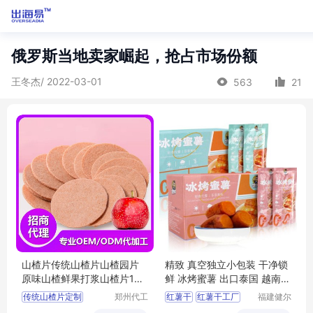
俄罗斯当地卖家崛起，抢占市场份额
王冬杰/ 2022-03-01
563
21
山楂片传统山楂片山楂园片
精致 真空独立小包装 干净锁
原味山楂鲜果打浆山楂片10K
鲜 冰烤蜜薯 出口泰国 越南
G
美味健康
传统山楂片定制
郑州代工
红薯干
红薯干工厂
福建健尔
帮网络科
聪食品有
传统山楂片oem
红薯干批发