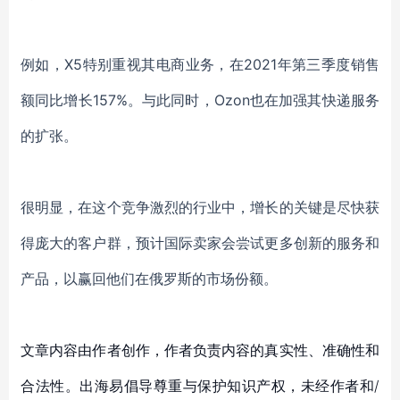
例如，
X
5
特别重视其
电商
业务，在
2021年第三季度
销售
额
同比增长
157%。与此同时，Ozon
也在加强
其快递服务
的扩张
。
很明显，在这个竞争激烈的行业中
，
增长的关键是尽快获
得庞大的客户群
，
预计国际
卖家
会尝试更多创新的服务和
产品，以赢回他们
在俄罗斯的市场份额。
文章内容由作者创作，作者负责内容的真实性、准确性和
合法性。出海易倡导尊重与保护知识产权，未经作者和/