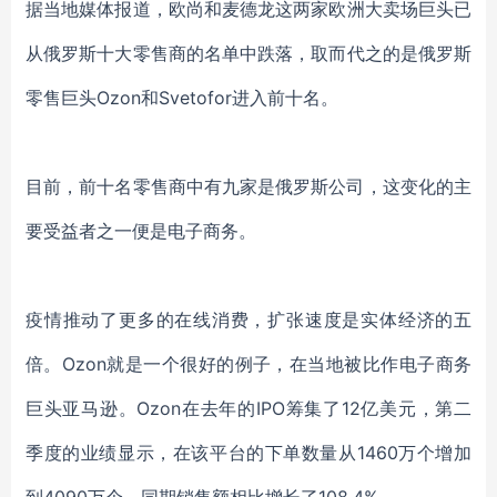
据
当地媒体
报道，欧尚和麦德龙这两家欧洲大卖场巨头已
从俄罗斯十大零售商的名单中跌落
，
取而代之的是俄罗斯
零售巨头
Ozon和Svetofor进入前十名。
目前，
前十名零售商中有九家是俄罗斯公司
，
这变化的主
要受益者之一
便
是电子商务。
疫情
推动
了
更多
的
在线消费，扩张速度是实体经济的五
倍。
Ozon
就是一个很好的例子
，
在当地
被比作电子商务
巨头亚马逊
。
Ozon
在
去年的
IPO筹集了12亿美元
，
第二
季度
的
业绩显示，
在该平台的下单数量从
1460万个增加