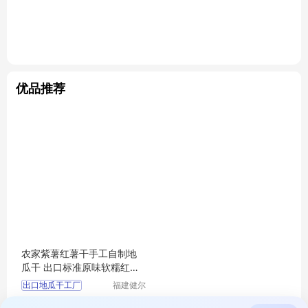
优品推荐
农家紫薯红薯干手工自制地
瓜干 出口标准原味软糯红薯
干片零食批发
出口地瓜干工厂
福建健尔
聪食品有
果干蜜饯
薯干类
6.00
拨打电话
限公司
￥