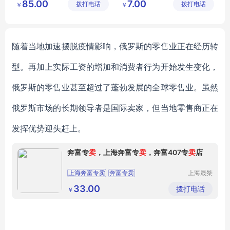
85.00
7.00
拨打电话
技有限公
拨打电话
限公司
￥
￥
传统山楂片代加工
红薯干加工厂家
司
传统山楂片贴牌代工
红薯干出口企业
传统山楂片加工定制
随着当地加速摆脱
疫情影响
，俄罗斯的零售业正在经历转
型。
再加上
实际工资的增加和消费者行为开始发生变化，
俄罗斯的零售业甚至超过了蓬勃发展的全球零售业。虽然
俄罗斯市场的长期领导者是国际
卖家
，但
当地零售商正在
发挥优势迎头赶上
。
奔富专
卖
，上海奔富专
卖
，奔富407专
卖
店
上海奔富专卖
奔富专卖
上海晟桀
实业有限
公司
33.00
拨打电话
￥