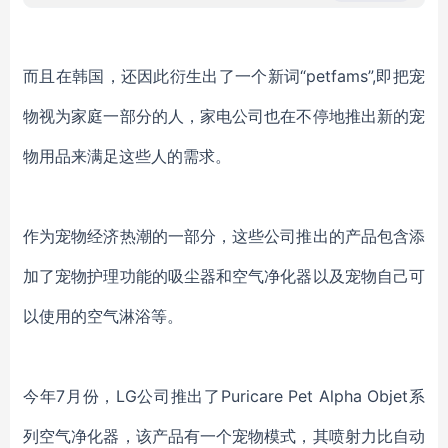
而且在韩国，还因此衍生出了一个新词
“petfams”,
即把宠
物视为家庭一部分的人
，
家电公司
也在不停地
推出新的宠
物
用品来满足这些人的需求。
作为宠物经济热潮的一部分，
这些公司
推出的产品
包含
添
加
了
宠物护理功能的吸尘器和空气净化器
以及
宠物自己可
以使用的空气淋浴
等
。
今年
7月
份，
LG
公司
推出了
Puricar
e Pet
Alpha Objet系
列
空气净化器，该
产品有一个宠物模式，其喷射力比自动