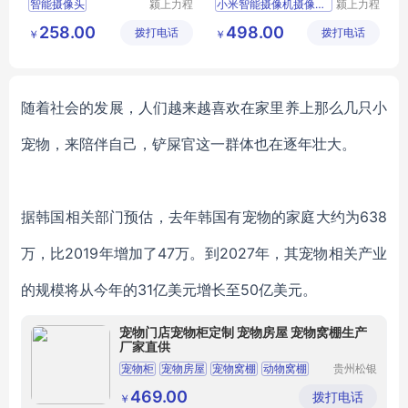
智能摄像头
颍上力程
小米智能摄像机摄像头云台
颍上力程
仪器设备
仪器设备
室内监控器
258.00
498.00
拨打电话
有限公司
拨打电话
有限公司
￥
￥
无线网络智能摄像头
监控器高清夜视
监控器
手机远程
随着社会的发展，人们越来越喜欢在家里养上那么几只小
宠物，来陪伴自己，铲屎官这一群体也在逐年壮大。
据
韩国
相关部门预估
，去年韩国有宠物的家庭大约为
638
万，比2019年增加了47万。
到
2027年，其
宠物相关产业
的规模将从今年的
31亿美元增长
至
50亿美元。
宠物门店宠物柜定制 宠物房屋 宠物窝棚生产
厂家直供
宠物柜
宠物房屋
宠物窝棚
动物窝棚
贵州松银
展柜有限
宠物柜定制
公司
469.00
拨打电话
￥