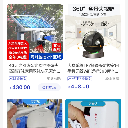
4G无线网络智能监控摄像头
大华乐橙TP7摄像头监控家用
高清夜视家用双镜头无死角
手机无线WiFi远程360度全景
监控器批发
夜视高清
双目摄像头
瑶盛智能
乐橙TP7摄像头
颍上微鑫
（深圳）
电子商务
智能监控摄像头
摄像头监控家用
408.00
430.00
￥
拨打电话
集团有限
有限公司
￥
无死角摄像机
摄像头
手机无线WiFi
公司
高清夜视