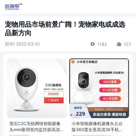
宠物用品市场前景广阔！宠物家电或成选
品新方向
郑洋/ 2022-03-01
1182
157
萤石C2C无线网络智能摄像
小米智能摄像机摄像头云台
头mini家用室内监控器高清夜
版360度全景高清2K手机家
视手机远程
用监控宠物孩子