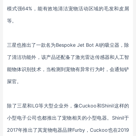
模式强
64%，
能
有效地清洁宠物
活动区域
的毛发和皮屑
等
。
三星
也推出了一款名为
Bespoke Jet Bot AI
的
吸尘器，
除
了清洁功能外，
该产品
还
配备了激光雷达传感器和人工智
能物体识别
技术
，当检测到宠物有异常行为时
，会通知铲
屎官
。
除了
三星和
LG
等大型企业外，
像
Cuckoo和Shinil这样的
小型电子
公司
也都推出了宠物相关的
小型电器。
Shinil
于
2017年推出了其宠物电器品牌Furby
，
Cuckoo
也
在
2019