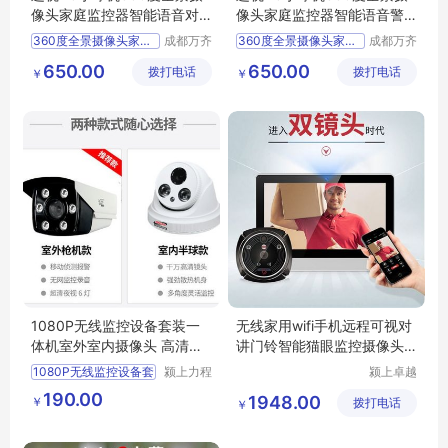
像头家庭监控器智能语音对
像头家庭监控器智能语音警
讲
示
360度全景摄像头家庭监控器
成都万齐
360度全景摄像头家庭监控器
成都万齐
达智能科
达智能科
高速摄像头实时监控
高清监控摄像头
650.00
650.00
拨打电话
技有限公
拨打电话
技有限公
￥
￥
远程监控摄像头
高速摄像头实时监控
司
司
家庭式监控摄像头
实时监控摄像头
高清监控摄像头
家用监控摄像头
1080P无线监控设备套装一
无线家用wifi手机远程可视对
体机室外室内摄像头 高清监
讲门铃智能猫眼监控摄像头
控器套装家用
防盗门镜
1080P无线监控设备套
颍上力程
颍上卓越
仪器设备
电子商务
190.00
1948.00
￥
有限公司
拨打电话
有限公司
￥