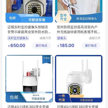
迈视实时监控摄像头智能语
室外防雨监控器高清室内户
音警示家庭商业室外防水防
外无线旋转家用机夜视手机
雷
远程摄像头
实时监控摄像头
成都万齐
摄像头
成都万齐
达智能科
达智能科
远程监控摄像头
高清监控摄像头
650.00
185.00
拨打电话
技有限公
拨打电话
技有限公
￥
￥
高速摄像头实时监控
枪机摄像头
司
司
太阳监控摄像头
监控摄像头高清
迷你监控摄像头
枪机监控摄像头
迈视4G小球机360度全景摄
迈视4G小球机360度全景摄