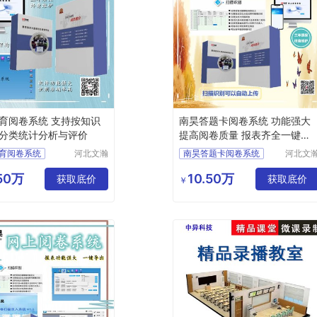
育阅卷系统 支持按知识
南昊答题卡阅卷系统 功能强大
分类统计分析与评价
提高阅卷质量 报表齐全一键导
出
育阅卷系统
河北文瀚
南昊答题卡阅卷系统
河北文
云教育科
云教育
卷系统
中学网上阅卷
技发展有
技发展
.50万
10.50万
卷系统
获取底价
教育阅卷系统
获取底价
￥
限公司
限公司
卷系统
考试电脑阅卷
卷系统
电子评卷系统