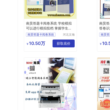
南昊答题卡阅卷系统 学校模拟
南昊答
可以进行模拟投档 掌握学生上
答卷识
线情况
对
南昊答题卡阅卷系统
河北文瀚
南昊答
云教育科
互联网阅卷
互联网
技发展有
10.50万
10
中学网上阅卷
获取底价
中学网
￥
￥
限公司
电子评卷系统
教育阅
计算机阅卷系统
电子评