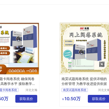
题卡阅卷系统 确保阅卷
南昊试题阅卷系统 提供详细的
提高教学水平 接轨教学模
分析管理 为教学改进提供依据
题卡阅卷系统
河北文瀚
南昊试题阅卷系统
河北文
云教育科
云教育
阅卷
答题卡阅卷
技发展有
技发展
.50万
10.50万
脑阅卷
获取底价
答题卡阅卷系统
获取底价
￥
限公司
限公司
卷系统
教研室网上阅卷
卷系统
计算机阅卷系统