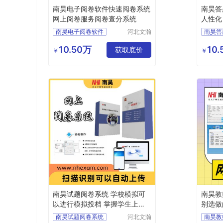
南昊电子阅卷软件快速阅卷系统
南昊答
网上阅卷服务阅卷查分系统
人性化
南昊电子阅卷软件
河北文瀚
南昊答
云教育科
快速阅卷系统
教育阅
技发展有
10.50万
10
网上阅卷服务
获取底价
考试电
￥
￥
限公司
阅卷查分系统
电子评
电子阅卷软件
学校阅
南昊试题阅卷系统 学校模拟可
南昊教
以进行模拟投档 掌握学生上线
别选做
情况
南昊试题阅卷系统
河北文瀚
南昊教