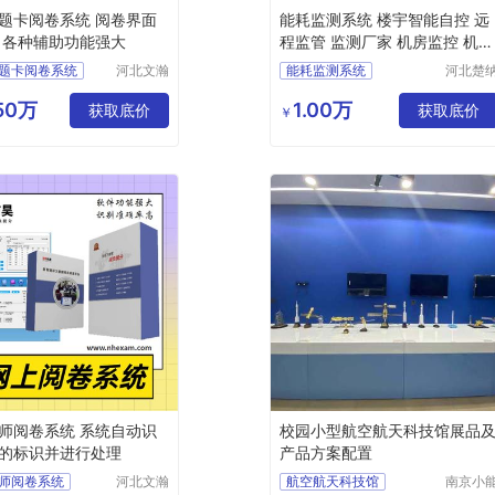
题卡阅卷系统 阅卷界面
能耗监测系统 楼宇智能自控 远
 各种辅助功能强大
程监管 监测厂家 机房监控 机房
可视化
题卡阅卷系统
河北文瀚
能耗监测系统
河北楚
云教育科
科技有
卷系统
楼宇智能自控
技发展有
公司
.50万
1.00万
脑阅卷
获取底价
机房可视化
机房监控
获取底价
￥
限公司
卷系统
数字孪生
卷系统
师阅卷系统 系统自动识
校园小型航空航天科技馆展品
的标识并进行处理
产品方案配置
师阅卷系统
河北文瀚
航空航天科技馆
南京小