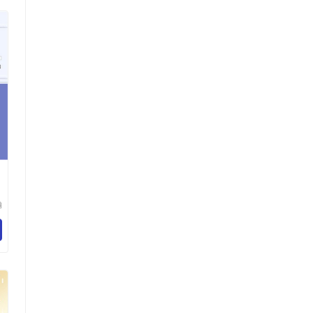
瀚
科
有