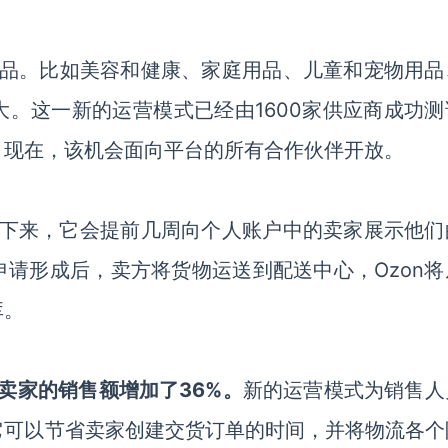
产品。
比如
美容和健康
、
家庭用品
、
儿童和宠物用品
大。这一
新的运营模式已经由
1600家供应商成功
。
现在，该机会面向
平台
的所有合作伙伴开放。
接下来，它会提前几周向个人账户中的卖家展示他们
请形成后，卖方将货物运送到配送中心，Ozon将
库。
卖家的
销售
额增加了
36%。
新的运营模式为销售人
它可以节省
卖
家创建交货订单的时间，并将物流各个