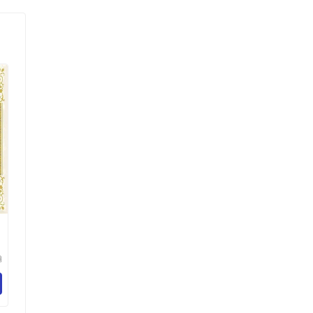
瀚
科
有