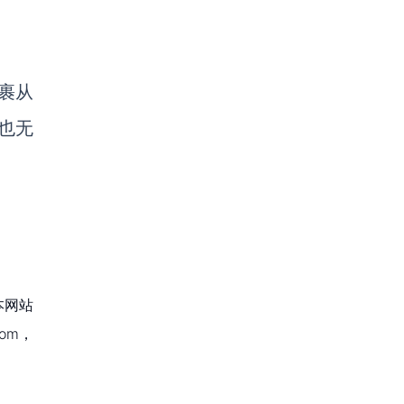
裹从
也无
本网站
om，