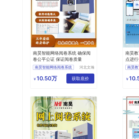
南昊智能网络阅卷系统 确保阅
南昊教
卷公平公证 保证阅卷质量
点进行
南昊智能网络阅卷系统
河北文瀚
南昊教
云教育科
答题卡阅卷
电子评
技发展有
10.50万
10
计算机阅卷
获取底价
高考阅
￥
￥
限公司
互联网阅卷
自动阅
答题卡阅卷系统
考试阅