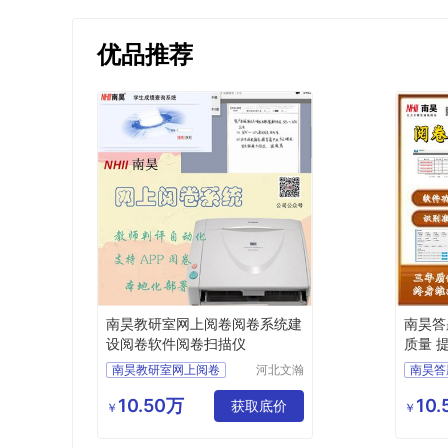
优品推荐
南昊教研室网上阅卷阅卷系统建
南昊答
设阅卷软件阅卷扫描仪
质量 
式
南昊教研室网上阅卷
河北文瀚
南昊答
云教育科
阅卷系统建设
互联网
技发展有
10.50万
10
阅卷软件
阅卷扫描仪
获取底价
考试电
￥
￥
限公司
教研室网上阅卷
教育阅
在线阅