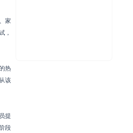
、
家
测试，
的热
从该
员提
阶段