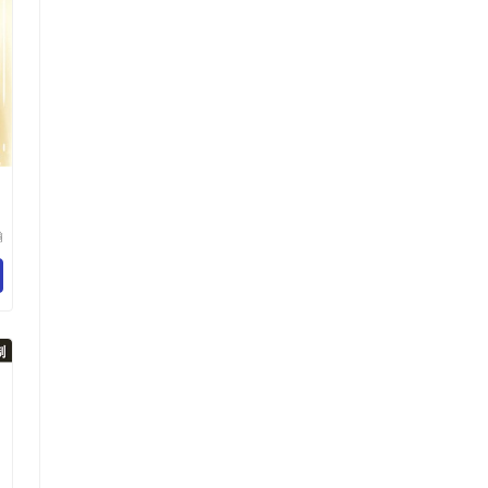
瀚
科
有