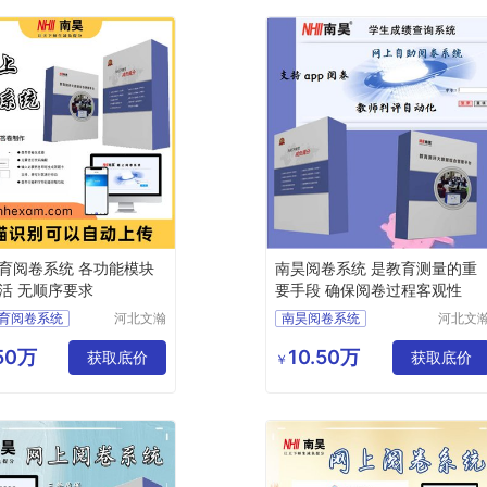
育阅卷系统 各功能模块
南昊阅卷系统 是教育测量的重
活 无顺序要求
要手段 确保阅卷过程客观性
育阅卷系统
河北文瀚
南昊阅卷系统
河北文
云教育科
云教育
阅卷
答题卡阅卷系统
技发展有
技发展
.50万
10.50万
上阅卷
获取底价
计算机阅卷
评卷系统
获取底价
￥
限公司
限公司
网上阅卷
中学网上阅卷
卷系统