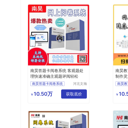
南昊答题卡阅卷系统 客观题处
南昊教
理快速准确主观题评阅轻松
制作灵
南昊答题卡阅卷系统
河北文瀚
南昊教
云教育科
中学网上阅卷
答题卡
技发展有
10.50万
10
教育阅卷系统
获取底价
中学网
￥
￥
限公司
电子评卷系统
教研室
自动阅卷系统
自动阅