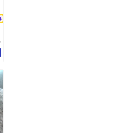
异
技
司