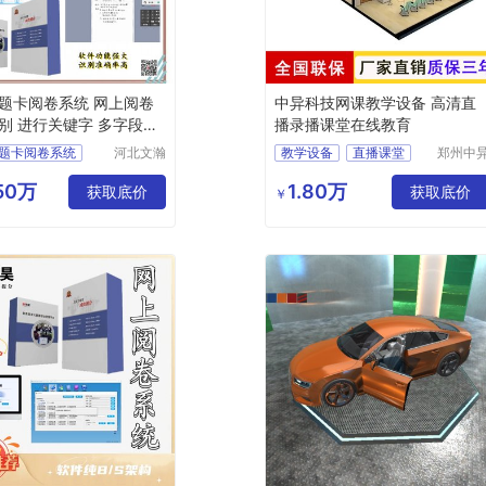
题卡阅卷系统 网上阅卷
中异科技网课教学设备 高清直
别 进行关键字 多字段校
播录播课堂在线教育
题卡阅卷系统
河北文瀚
教学设备
直播课堂
郑州中
云教育科
电子科
阅卷
录播
网课教学
技发展有
有限公
.50万
1.80万
上阅卷
获取底价
在线教育
获取底价
￥
限公司
卷系统
卷系统